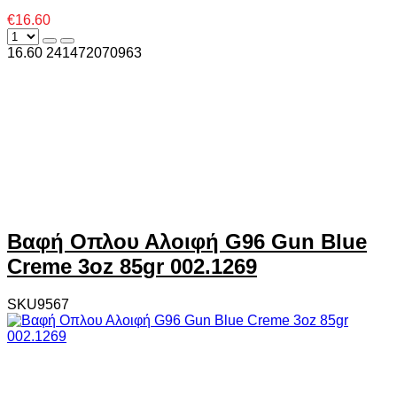
€16.60
16.60
24
1472070963
Βαφή Οπλου Αλοιφή G96 Gun Blue
Creme 3oz 85gr 002.1269
SKU9567