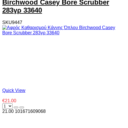
Birchwood Casey Bore Scrubber
283γρ 33640
SKU9447
Quick View
€21.00
21.00
10
1671609068