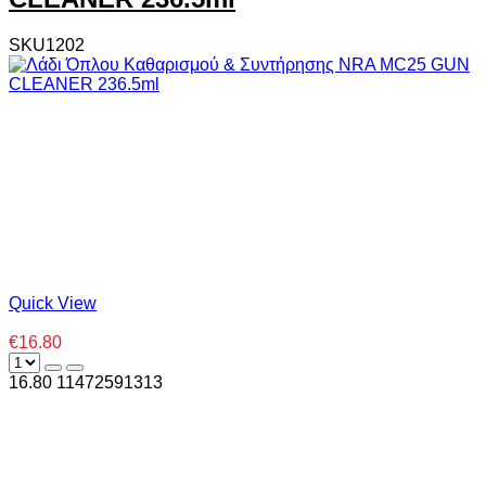
SKU1202
Quick View
€16.80
16.80
1
1472591313