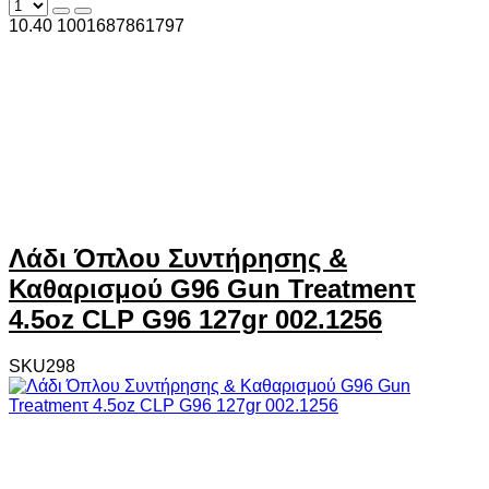
10.40
100
1687861797
Λάδι Όπλου Συντήρησης &
Καθαρισμού G96 Gun Treatmenτ
4.5oz CLP G96 127gr 002.1256
SKU298