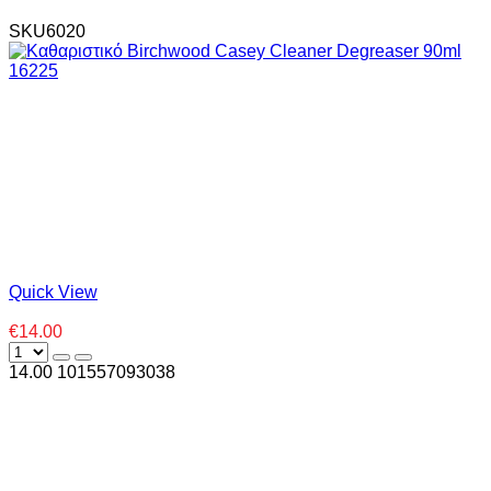
SKU6020
Quick View
€14.00
14.00
10
1557093038