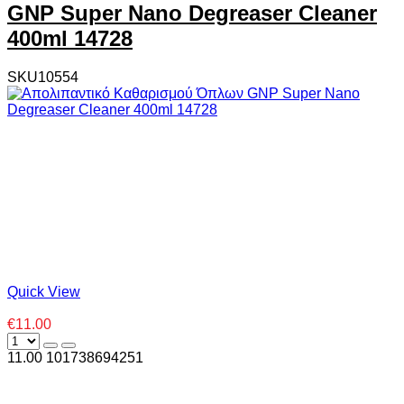
GNP Super Nano Degreaser Cleaner
400ml 14728
SKU10554
Quick View
€11.00
11.00
10
1738694251