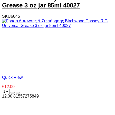
Grease 3 oz jar 85ml 40027
SKU6045
Quick View
€12.00
12.00
8
1557275849