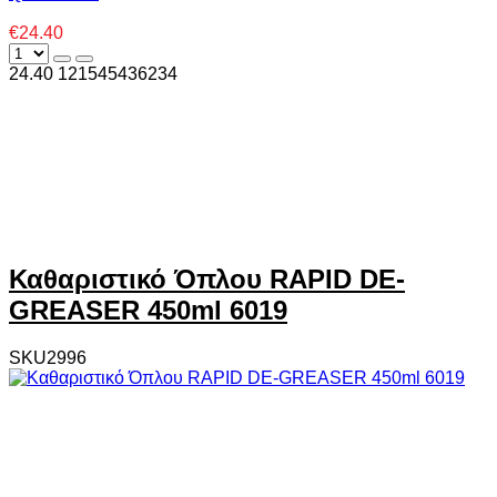
€24.40
24.40
12
1545436234
Καθαριστικό Όπλου RAPID DE-
GREASER 450ml 6019
SKU2996