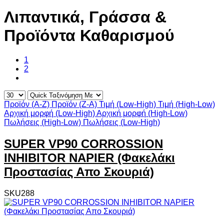
Λιπαντικά, Γράσσα &
Προϊόντα Καθαρισμού
1
2
Προϊόν (A-Z)
Προϊόν (Z-A)
Τιμή (Low-High)
Τιμή (High-Low)
Αρχική μορφή (Low-High)
Αρχική μορφή (High-Low)
Πωλήσεις (High-Low)
Πωλήσεις (Low-High)
SUPER VP90 CORROSSION
INHIBITOR NAPIER (Φακελάκι
Προστασίας Απο Σκουριά)
SKU288