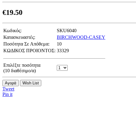
€
19.50
Κωδικός:
SKU6040
Κατασκευαστές:
BIRCHWOOD-CASEY
Ποσότητα Σε Απόθεμα:
10
ΚΩΔΙΚΟΣ ΠΡΟΙΟΝΤΟΣ:
33329
Επιλέξτε ποσότητα
(
10
διαθέσιμο/α)
Αγορά
Wish List
Tweet
Pin it