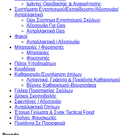
Ιμάντες Ορειβασίας & Αναρρίχησης
Συστήματα Εντοπισμού/Εκπαίδευσης/Αξεσουάρ/
Ανταλλακτικά
Gps Σύστημα Εντοπισμού Σκύλων
Αξεσουάρ Για Gps
Ανταλλακτικά Gps
Φακοί
Ανταλλακτικά / Αξεσουάρ
Μπαταρίες / Φορτηστές
Μπαταρίες
Φορτηστές
Πάτοι Υποδημάτων
Κορδόνια
Καθαρισμός/Συντήρηση όπλων
Λιπαντικά, Γράσσα & Προϊόντα Καθαρισμού
Βέργες Καθαρισμού-Βουρτσάκια
Γιλέκα Προστασίας Σκύλων
Δίσκοι Σκοποβολής
Σφεντόνες / Αξεσουάρ
Ανταλλακτικά Όπλων
Έτοιμα Γεύματα & Σνακ Tactical Food
Πισίνες Φουσκωτές
Προϊόντα Σε Προσφορά
Brands