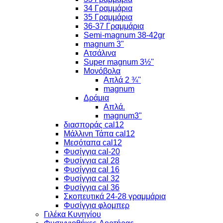
34 Γραμμάρια
35 Γραμμάρια
36-37 Γραμμάρια
Semi-magnum 38-42gr
magnum 3"
Ατσάλινα
Super magnum 3½''
Μονόβολα
Απλά 2 ¾''
magnum
Δράμια
Απλά.
magnum3"
διασποράς cal12
Μάλλινη Τάπα cal12
Μεσόταπα cal12
Φυσίγγια cal-20
Φυσίγγια cal 28
Φυσίγγια cal 16
Φυσίγγια cal 32
Φυσίγγια cal 36
Σκοπευτικά 24-28 γραμμάρια
Φυσίγγια φλομπερ
Γιλέκα Κυνηγίου