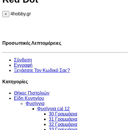
4hobby.gr
×
Προσωπικές Λεπτομέρειες
Σύνδεση
Εγγραφή
Ξεχάσατε Τον Κωδικό Σας?
Κατηγορίες
Θήκες Πιστολιών
Είδη Κυνηγίου
Φυσίγγια
Φυσίγγια cal 12
30 Γραμμάρια
31 Γραμμάρια
32 Γραμμάρια
33 Γραμμάρια