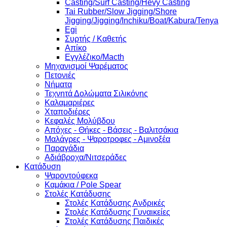
Casting/Surf Casting/Hevy Casting
Tai Rubber/Slow Jigging/Shore
Jigging/Jigging/Inchiku/Boat/Kabura/Tenya
Egi
Συρτής / Καθετής
Απίκο
Εγγλέζικο/Macth
Μηχανισμοί Ψαρέματος
Πετονιές
Νήματα
Τεχνητά Δολώματα Σιλικόνης
Καλαμαριέρες
Χταποδιέρες
Κεφαλές Μολύβδου
Απόχες - Θήκες - Βάσεις - Βαλιτσάκια
Μαλάγρες - Ψαροτροφες - Αμινοξέα
Παραγάδια
Αδιάβροχα/Νιτσεράδες
Κατάδυση
Ψαροντούφεκα
Καμάκια / Pole Spear
Στολές Κατάδυσης
Στολές Κατάδυσης Ανδρικές
Στολές Κατάδυσης Γυναικείες
Στολές Κατάδυσης Παιδικές