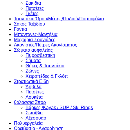
Σακίδια
Πετσέτες
Γκέτες
Τσαντάκια Ώμου/Μέσης/Ποδιού/Πορτοφόλια
Σάκος Ταξιδίου
Γάντια
Μπαντάνες-Μαντήλια
Μαχαίρια-Σουγιάδες
Ακονιστές/Πέτρες Ακονίσματος
Σώματα ασφαλείας
Πυροσβεστική
Σήματα
Θήκες & Τσαντάκια
Ζώνες
Χειροπέδες & Γκλόπ
Στρατιωτικά Είδη
Άρβυλα
Πετσέτες
Λουκέτα
θαλάσσια Σπορ
Βάρκες /Kayak / SUP / Ski Rings
Σωσίβια
Αξεσουάρ
Πολυεργαλεία
Ορειβασία - Αναρρίχηση