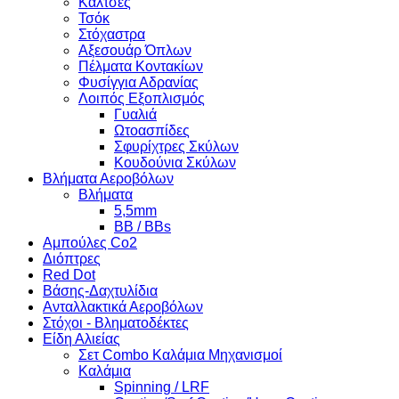
Κάλτσες
Τσόκ
Στόχαστρα
Αξεσουάρ Όπλων
Πέλματα Κοντακίων
Φυσίγγια Αδρανίας
Λοιπός Εξοπλισμός
Γυαλιά
Ωτοασπίδες
Σφυρίχτρες Σκύλων
Κουδούνια Σκύλων
Βλήματα Αεροβόλων
Βλήματα
5,5mm
BB / BBs
Αμπούλες Co2
Διόπτρες
Red Dot
Βάσης-Δαχτυλίδια
Ανταλλακτικά Αεροβόλων
Στόχοι - Βληματοδέκτες
Είδη Αλιείας
Σετ Combo Καλάμια Μηχανισμοί
Καλάμια
Spinning / LRF