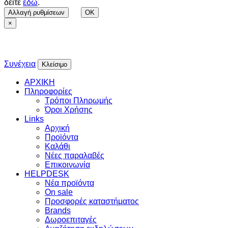
δείτε
εδώ
.
Αλλαγή ρυθμίσεων
OK
×
Συνέχεια
Κλείσιμο
ΑΡΧΙΚΗ
Πληροφορίες
Τρόποι Πληρωμής
Όροι Χρήσης
Links
Αρχική
Προϊόντα
Καλάθι
Νέες παραλαβές
Επικοινωνία
HELPDESK
Νέα προϊόντα
On sale
Προσφορές καταστήματος
Brands
Δωροεπιταγές