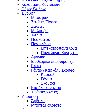
Φυσιγγιοθήκες-Αορτήρας
Καλύμματα Κοντακίων
Θήκες Όπλων
Ένδυση
Μπουφάν
Ζακέτες/Fleece
Ζακέτες
Μπλούζες
T-shirt
Πουκάμισα
Παντελόνια
Μπεκατσοπαντέλονα
Παντελόνια Κυνηγίου
Αμάνικα
Ισοθερμικά & Εσώρουχα
Γκέτες
Γάντια / Κασκόλ / Σκούφοι
Κασκόλ
Γάντια
Σκούφοι
Καπέλα κυνηγίου
Τιράντες/Ζώνες
Υπόδηση
Άρβυλα
Μπότες/Γαλότσες