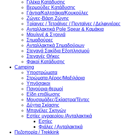
Γιλέκα Κατάδυσης
Βερμούδες Κατάδυσης
Γάντια/Καλτσάκια/Κουκούλες
Ζώνες-Βάρη Ζώνης
Τρίαινες / Τετράϊνες / Πενταϊνες / Δελφινιέρες
Ανταλλακτικά Pole Spear & Καμάκια
Μουλινέ & Σχοινιά
Σημαδούρες
Ανταλλακτικά Σημαδούρων
Στεγανά Σακίδια Εξοπλησμού
Στεγανές Θήκες
Φακοί Κατάδυσης
Camping
Υποστρώματα
Στρώματα Αέρος/Μαξιλάρια
Υπνόσακοι
Παγούρια-θερμοί
Είδη επιβίωσης
Μουσαμάδες/Σκίαστρα/Τέντες
Δύχτια Σκίασης
Μπανέλες Σκηνών
Εστίες υγραερίου /Ανταλακτικά
Εστίες
Φιάλες / Ανταλακτικά
Πεζοπορία / Trekkink