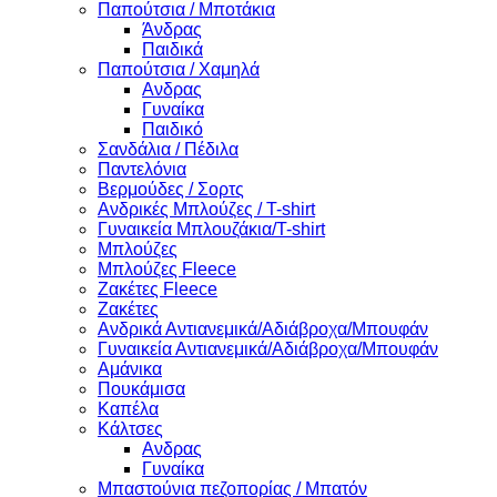
Παπούτσια / Μποτάκια
Άνδρας
Παιδικά
Παπούτσια / Χαμηλά
Ανδρας
Γυναίκα
Παιδικό
Σανδάλια / Πέδιλα
Παντελόνια
Βερμούδες / Σορτς
Ανδρικές Μπλούζες / T-shirt
Γυναικεία Μπλουζάκια/T-shirt
Μπλούζες
Μπλούζες Fleece
Ζακέτες Fleece
Ζακέτες
Ανδρικά Αντιανεμικά/Αδιάβροχα/Μπουφάν
Γυναικεία Αντιανεμικά/Αδιάβροχα/Μπουφάν
Αμάνικα
Πουκάμισα
Καπέλα
Κάλτσες
Ανδρας
Γυναίκα
Μπαστούνια πεζοπορίας / Μπατόν