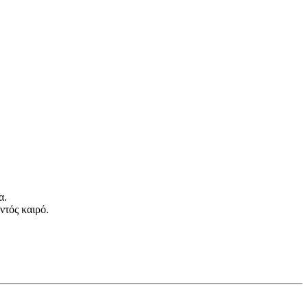
α.
ντός καιρό.