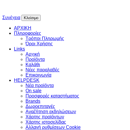
Συνέχεια
Κλείσιμο
ΑΡΧΙΚΗ
Πληροφορίες
Τρόποι Πληρωμής
Όροι Χρήσης
Links
Αρχική
Προϊόντα
Καλάθι
Νέες παραλαβές
Επικοινωνία
HELPDESK
Νέα προϊόντα
On sale
Προσφορές καταστήματος
Brands
Δωροεπιταγές
Αναζήτηση εκδηλώσεων
Χάρτης προϊόντων
Χάρτης ιστοσελίδας
Αλλαγή ρυθμίσεων Cookie