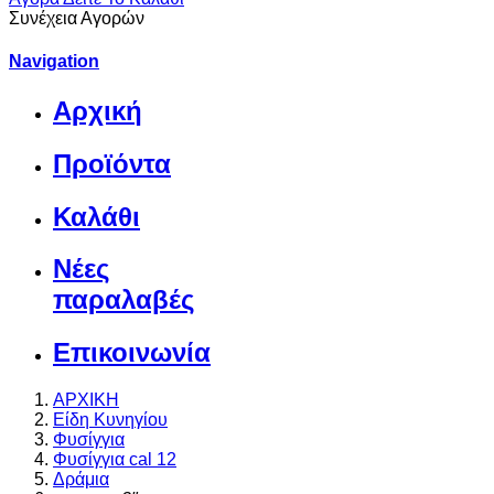
Συνέχεια Αγορών
Navigation
Αρχική
Προϊόντα
Καλάθι
Νέες
παραλαβές
Επικοινωνία
ΑΡΧΙΚΗ
Είδη Κυνηγίου
Φυσίγγια
Φυσίγγια cal 12
Δράμια