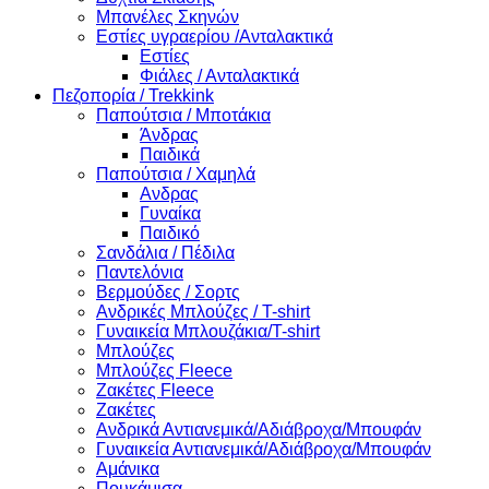
Μπανέλες Σκηνών
Εστίες υγραερίου /Ανταλακτικά
Εστίες
Φιάλες / Ανταλακτικά
Πεζοπορία / Trekkink
Παπούτσια / Μποτάκια
Άνδρας
Παιδικά
Παπούτσια / Χαμηλά
Ανδρας
Γυναίκα
Παιδικό
Σανδάλια / Πέδιλα
Παντελόνια
Βερμούδες / Σορτς
Ανδρικές Μπλούζες / T-shirt
Γυναικεία Μπλουζάκια/T-shirt
Μπλούζες
Μπλούζες Fleece
Ζακέτες Fleece
Ζακέτες
Ανδρικά Αντιανεμικά/Αδιάβροχα/Μπουφάν
Γυναικεία Αντιανεμικά/Αδιάβροχα/Μπουφάν
Αμάνικα
Πουκάμισα