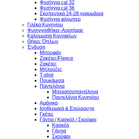
Φυσίγγια cal 32
Φυσίγγια cal 36
Σκοπευτικά 24-28 γραμμάρια
Φυσίγγια φλομπερ
Γιλέκα Κυνηγίου
Φυσιγγιοθήκες-Αορτήρας
Καλύμματα Κοντακίων
Θήκες Όπλων
Ένδυση
Μπουφάν
Ζακέτες/Fleece
Ζακέτες
Μπλούζες
T-shirt
Πουκάμισα
Παντελόνια
Μπεκατσοπαντέλονα
Παντελόνια Κυνηγίου
Αμάνικα
Ισοθερμικά & Εσώρουχα
Γκέτες
Γάντια / Κασκόλ / Σκούφοι
Κασκόλ
Γάντια
Σκούφοι