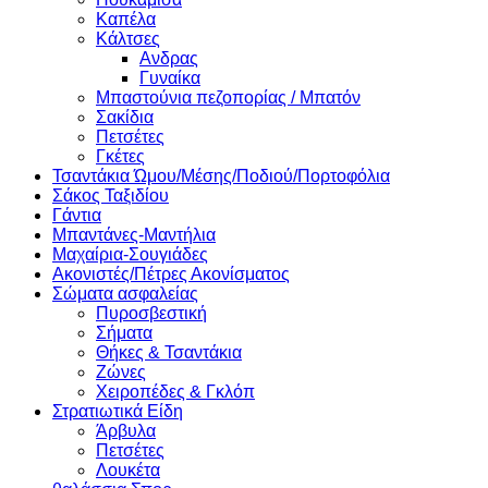
Καπέλα
Κάλτσες
Ανδρας
Γυναίκα
Μπαστούνια πεζοπορίας / Μπατόν
Σακίδια
Πετσέτες
Γκέτες
Τσαντάκια Ώμου/Μέσης/Ποδιού/Πορτοφόλια
Σάκος Ταξιδίου
Γάντια
Μπαντάνες-Μαντήλια
Μαχαίρια-Σουγιάδες
Ακονιστές/Πέτρες Ακονίσματος
Σώματα ασφαλείας
Πυροσβεστική
Σήματα
Θήκες & Τσαντάκια
Ζώνες
Χειροπέδες & Γκλόπ
Στρατιωτικά Είδη
Άρβυλα
Πετσέτες
Λουκέτα