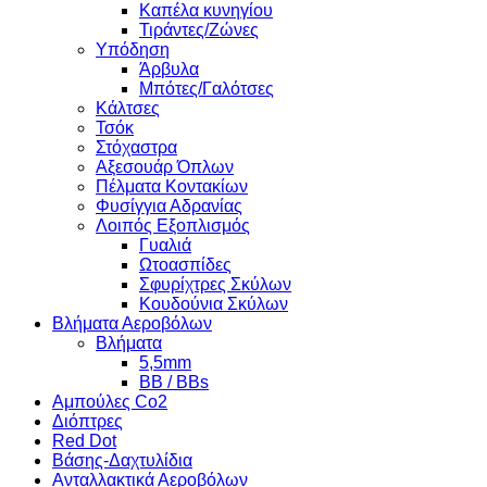
Καπέλα κυνηγίου
Τιράντες/Ζώνες
Υπόδηση
Άρβυλα
Μπότες/Γαλότσες
Κάλτσες
Τσόκ
Στόχαστρα
Αξεσουάρ Όπλων
Πέλματα Κοντακίων
Φυσίγγια Αδρανίας
Λοιπός Εξοπλισμός
Γυαλιά
Ωτοασπίδες
Σφυρίχτρες Σκύλων
Κουδούνια Σκύλων
Βλήματα Αεροβόλων
Βλήματα
5,5mm
BB / BBs
Αμπούλες Co2
Διόπτρες
Red Dot
Βάσης-Δαχτυλίδια
Ανταλλακτικά Αεροβόλων