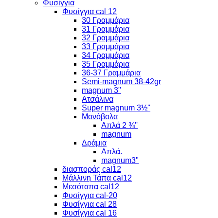
Φυσίγγια
Φυσίγγια cal 12
30 Γραμμάρια
31 Γραμμάρια
32 Γραμμάρια
33 Γραμμάρια
34 Γραμμάρια
35 Γραμμάρια
36-37 Γραμμάρια
Semi-magnum 38-42gr
magnum 3"
Ατσάλινα
Super magnum 3½''
Μονόβολα
Απλά 2 ¾''
magnum
Δράμια
Απλά.
magnum3"
διασποράς cal12
Μάλλινη Τάπα cal12
Μεσόταπα cal12
Φυσίγγια cal-20
Φυσίγγια cal 28
Φυσίγγια cal 16