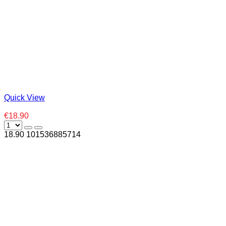
Quick View
€18.90
18.90
10
1536885714