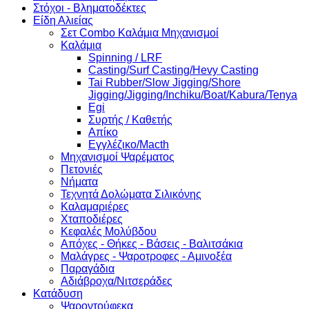
Στόχοι - Βληματοδέκτες
Είδη Αλιείας
Σετ Combo Καλάμια Μηχανισμοί
Καλάμια
Spinning / LRF
Casting/Surf Casting/Hevy Casting
Tai Rubber/Slow Jigging/Shore
Jigging/Jigging/Inchiku/Boat/Kabura/Tenya
Egi
Συρτής / Καθετής
Απίκο
Εγγλέζικο/Macth
Μηχανισμοί Ψαρέματος
Πετονιές
Νήματα
Τεχνητά Δολώματα Σιλικόνης
Καλαμαριέρες
Χταποδιέρες
Κεφαλές Μολύβδου
Απόχες - Θήκες - Βάσεις - Βαλιτσάκια
Μαλάγρες - Ψαροτροφες - Αμινοξέα
Παραγάδια
Αδιάβροχα/Νιτσεράδες
Κατάδυση
Ψαροντούφεκα