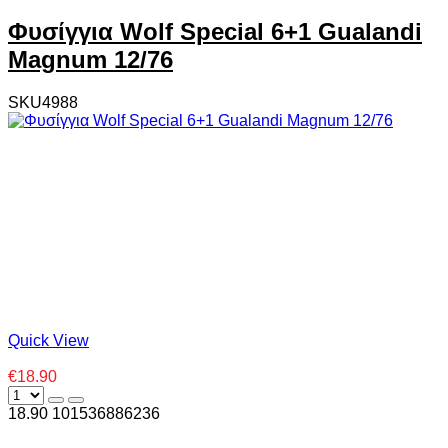
Φυσίγγια Wolf Special 6+1 Gualandi
Magnum 12/76
SKU4988
Quick View
€18.90
18.90
10
1536886236