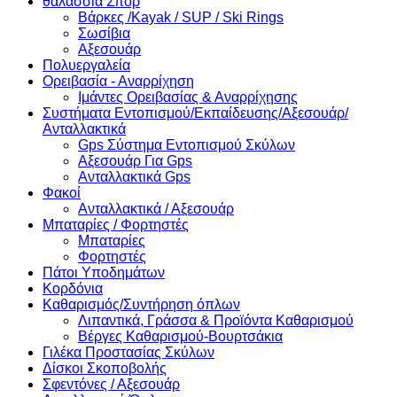
θαλάσσια Σπορ
Βάρκες /Kayak / SUP / Ski Rings
Σωσίβια
Αξεσουάρ
Πολυεργαλεία
Ορειβασία - Αναρρίχηση
Ιμάντες Ορειβασίας & Αναρρίχησης
Συστήματα Εντοπισμού/Εκπαίδευσης/Αξεσουάρ/
Ανταλλακτικά
Gps Σύστημα Εντοπισμού Σκύλων
Αξεσουάρ Για Gps
Ανταλλακτικά Gps
Φακοί
Ανταλλακτικά / Αξεσουάρ
Μπαταρίες / Φορτηστές
Μπαταρίες
Φορτηστές
Πάτοι Υποδημάτων
Κορδόνια
Καθαρισμός/Συντήρηση όπλων
Λιπαντικά, Γράσσα & Προϊόντα Καθαρισμού
Βέργες Καθαρισμού-Βουρτσάκια
Γιλέκα Προστασίας Σκύλων
Δίσκοι Σκοποβολής
Σφεντόνες / Αξεσουάρ