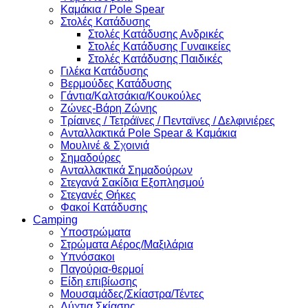
Καμάκια / Pole Spear
Στολές Κατάδυσης
Στολές Κατάδυσης Ανδρικές
Στολές Κατάδυσης Γυναικείες
Στολές Κατάδυσης Παιδικές
Γιλέκα Κατάδυσης
Βερμούδες Κατάδυσης
Γάντια/Καλτσάκια/Κουκούλες
Ζώνες-Βάρη Ζώνης
Τρίαινες / Τετράϊνες / Πενταϊνες / Δελφινιέρες
Ανταλλακτικά Pole Spear & Καμάκια
Μουλινέ & Σχοινιά
Σημαδούρες
Ανταλλακτικά Σημαδούρων
Στεγανά Σακίδια Εξοπλησμού
Στεγανές Θήκες
Φακοί Κατάδυσης
Camping
Υποστρώματα
Στρώματα Αέρος/Μαξιλάρια
Υπνόσακοι
Παγούρια-θερμοί
Είδη επιβίωσης
Μουσαμάδες/Σκίαστρα/Τέντες
Δύχτια Σκίασης