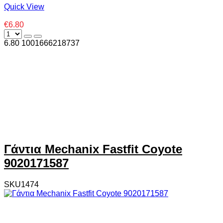
Quick View
€6.80
6.80
100
1666218737
Γάντια Mechanix Fastfit Coyote
9020171587
SKU1474