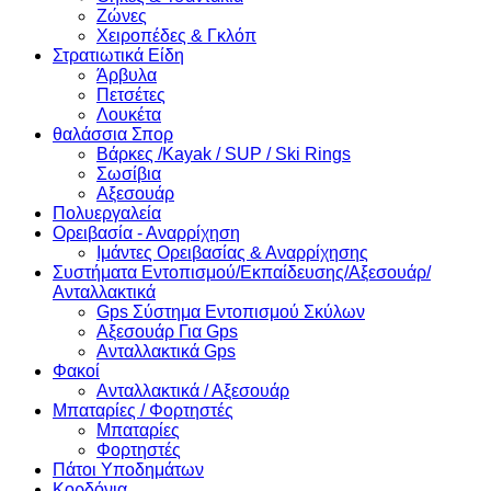
Ζώνες
Χειροπέδες & Γκλόπ
Στρατιωτικά Είδη
Άρβυλα
Πετσέτες
Λουκέτα
θαλάσσια Σπορ
Βάρκες /Kayak / SUP / Ski Rings
Σωσίβια
Αξεσουάρ
Πολυεργαλεία
Ορειβασία - Αναρρίχηση
Ιμάντες Ορειβασίας & Αναρρίχησης
Συστήματα Εντοπισμού/Εκπαίδευσης/Αξεσουάρ/
Ανταλλακτικά
Gps Σύστημα Εντοπισμού Σκύλων
Αξεσουάρ Για Gps
Ανταλλακτικά Gps
Φακοί
Ανταλλακτικά / Αξεσουάρ
Μπαταρίες / Φορτηστές
Μπαταρίες
Φορτηστές
Πάτοι Υποδημάτων
Κορδόνια