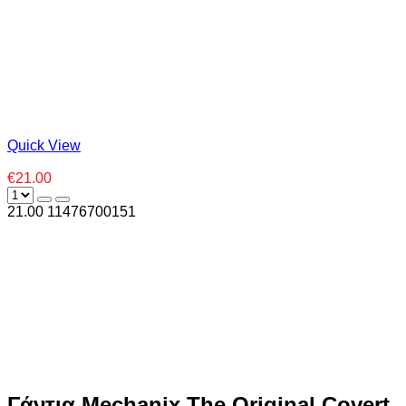
Quick View
€21.00
21.00
1
1476700151
Γάντια Mechanix The Original Covert