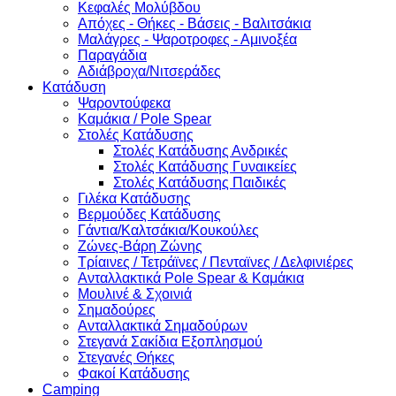
Κεφαλές Μολύβδου
Απόχες - Θήκες - Βάσεις - Βαλιτσάκια
Μαλάγρες - Ψαροτροφες - Αμινοξέα
Παραγάδια
Αδιάβροχα/Νιτσεράδες
Κατάδυση
Ψαροντούφεκα
Καμάκια / Pole Spear
Στολές Κατάδυσης
Στολές Κατάδυσης Ανδρικές
Στολές Κατάδυσης Γυναικείες
Στολές Κατάδυσης Παιδικές
Γιλέκα Κατάδυσης
Βερμούδες Κατάδυσης
Γάντια/Καλτσάκια/Κουκούλες
Ζώνες-Βάρη Ζώνης
Τρίαινες / Τετράϊνες / Πενταϊνες / Δελφινιέρες
Ανταλλακτικά Pole Spear & Καμάκια
Μουλινέ & Σχοινιά
Σημαδούρες
Ανταλλακτικά Σημαδούρων
Στεγανά Σακίδια Εξοπλησμού
Στεγανές Θήκες
Φακοί Κατάδυσης
Camping