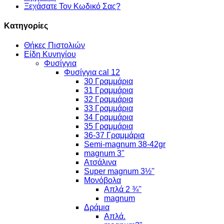
Ξεχάσατε Τον Κωδικό Σας?
Κατηγορίες
Θήκες Πιστολιών
Είδη Κυνηγίου
Φυσίγγια
Φυσίγγια cal 12
30 Γραμμάρια
31 Γραμμάρια
32 Γραμμάρια
33 Γραμμάρια
34 Γραμμάρια
35 Γραμμάρια
36-37 Γραμμάρια
Semi-magnum 38-42gr
magnum 3"
Ατσάλινα
Super magnum 3½''
Μονόβολα
Απλά 2 ¾''
magnum
Δράμια
Απλά.