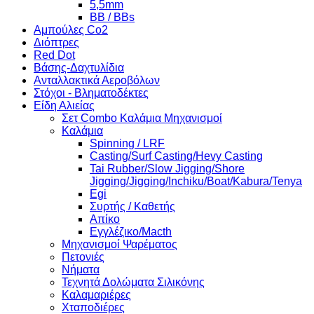
5,5mm
BB / BBs
Αμπούλες Co2
Διόπτρες
Red Dot
Βάσης-Δαχτυλίδια
Ανταλλακτικά Αεροβόλων
Στόχοι - Βληματοδέκτες
Είδη Αλιείας
Σετ Combo Καλάμια Μηχανισμοί
Καλάμια
Spinning / LRF
Casting/Surf Casting/Hevy Casting
Tai Rubber/Slow Jigging/Shore
Jigging/Jigging/Inchiku/Boat/Kabura/Tenya
Egi
Συρτής / Καθετής
Απίκο
Εγγλέζικο/Macth
Μηχανισμοί Ψαρέματος
Πετονιές
Νήματα
Τεχνητά Δολώματα Σιλικόνης
Καλαμαριέρες
Χταποδιέρες