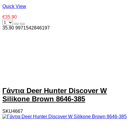
Quick View
€35.90
35.90
997
1542846197
Γάντια Deer Hunter Discover W
Silikone Brown 8646-385
SKU4667