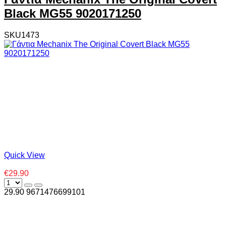
Black MG55 9020171250
SKU1473
Quick View
€29.90
29.90
967
1476699101