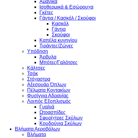
Αμάνικα
Ισοθερμικά & Εσώρουχα
Γκέτες
Γάντια / Κασκόλ / Σκούφοι
Κασκόλ
Γάντια
Σκούφοι
Καπέλα κυνηγίου
Τιράντες/Ζώνες
Υπόδηση
Άρβυλα
Μπότες/Γαλότσες
Κάλτσες
Τσόκ
Στόχαστρα
Αξεσουάρ Όπλων
Πέλματα Κοντακίων
Φυσίγγια Αδρανίας
Λοιπός Εξοπλισμός
Γυαλιά
Ωτοασπίδες
Σφυρίχτρες Σκύλων
Κουδούνια Σκύλων
Βλήματα Αεροβόλων
Βλήματα