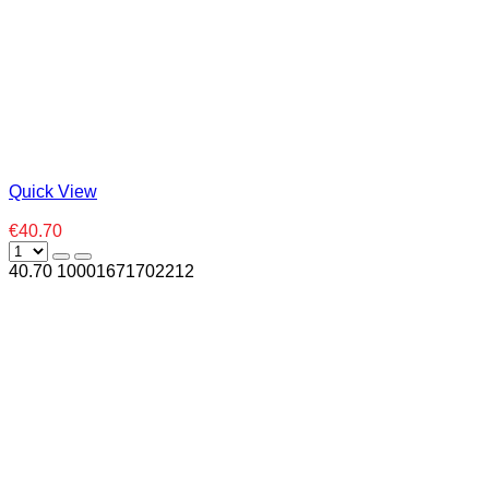
Quick View
€40.70
40.70
1000
1671702212