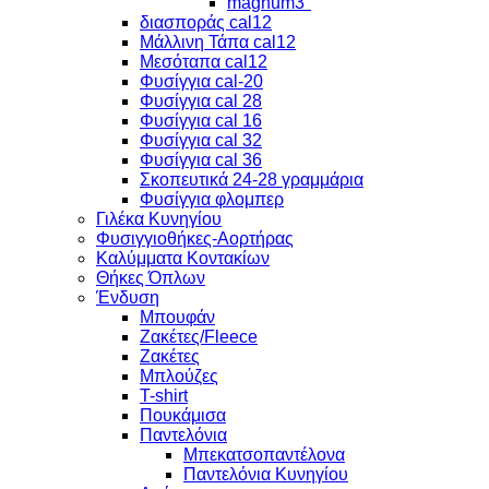
magnum3"
διασποράς cal12
Μάλλινη Τάπα cal12
Μεσόταπα cal12
Φυσίγγια cal-20
Φυσίγγια cal 28
Φυσίγγια cal 16
Φυσίγγια cal 32
Φυσίγγια cal 36
Σκοπευτικά 24-28 γραμμάρια
Φυσίγγια φλομπερ
Γιλέκα Κυνηγίου
Φυσιγγιοθήκες-Αορτήρας
Καλύμματα Κοντακίων
Θήκες Όπλων
Ένδυση
Μπουφάν
Ζακέτες/Fleece
Ζακέτες
Μπλούζες
T-shirt
Πουκάμισα
Παντελόνια
Μπεκατσοπαντέλονα
Παντελόνια Κυνηγίου