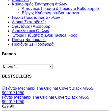
Καθαρισμός/Συντήρηση όπλων
Λιπαντικά, Γράσσα & Προϊόντα Καθαρισμού
Βέργες Καθαρισμού-Βουρτσάκια
Γιλέκα Προστασίας Σκύλων
Δίσκοι Σκοποβολής
Σφεντόνες / Αξεσουάρ
Ανταλλακτικά Όπλων
Έτοιμα Γεύματα & Σνακ Tactical Food
Πισίνες Φουσκωτές
Προϊόντα Σε Προσφορά
Brands
BESTSELLERS
Γάντια Mechanix The Original Covert Black MG55
9020171250
€29.90