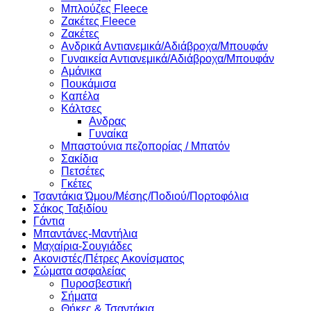
Μπλούζες Fleece
Ζακέτες Fleece
Ζακέτες
Ανδρικά Αντιανεμικά/Αδιάβροχα/Μπουφάν
Γυναικεία Αντιανεμικά/Αδιάβροχα/Μπουφάν
Αμάνικα
Πουκάμισα
Καπέλα
Κάλτσες
Ανδρας
Γυναίκα
Μπαστούνια πεζοπορίας / Μπατόν
Σακίδια
Πετσέτες
Γκέτες
Τσαντάκια Ώμου/Μέσης/Ποδιού/Πορτοφόλια
Σάκος Ταξιδίου
Γάντια
Μπαντάνες-Μαντήλια
Μαχαίρια-Σουγιάδες
Ακονιστές/Πέτρες Ακονίσματος
Σώματα ασφαλείας
Πυροσβεστική
Σήματα
Θήκες & Τσαντάκια