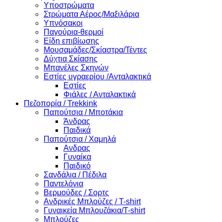
Υποστρώματα
Στρώματα Αέρος/Μαξιλάρια
Υπνόσακοι
Παγούρια-θερμοί
Είδη επιβίωσης
Μουσαμάδες/Σκίαστρα/Τέντες
Δύχτια Σκίασης
Μπανέλες Σκηνών
Εστίες υγραερίου /Ανταλακτικά
Εστίες
Φιάλες / Ανταλακτικά
Πεζοπορία / Trekkink
Παπούτσια / Μποτάκια
Άνδρας
Παιδικά
Παπούτσια / Χαμηλά
Ανδρας
Γυναίκα
Παιδικό
Σανδάλια / Πέδιλα
Παντελόνια
Βερμούδες / Σορτς
Ανδρικές Μπλούζες / T-shirt
Γυναικεία Μπλουζάκια/T-shirt
Μπλούζες