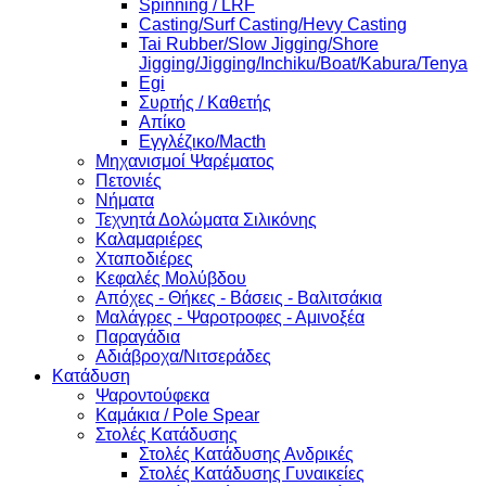
Spinning / LRF
Casting/Surf Casting/Hevy Casting
Tai Rubber/Slow Jigging/Shore
Jigging/Jigging/Inchiku/Boat/Kabura/Tenya
Egi
Συρτής / Καθετής
Απίκο
Εγγλέζικο/Macth
Μηχανισμοί Ψαρέματος
Πετονιές
Νήματα
Τεχνητά Δολώματα Σιλικόνης
Καλαμαριέρες
Χταποδιέρες
Κεφαλές Μολύβδου
Απόχες - Θήκες - Βάσεις - Βαλιτσάκια
Μαλάγρες - Ψαροτροφες - Αμινοξέα
Παραγάδια
Αδιάβροχα/Νιτσεράδες
Κατάδυση
Ψαροντούφεκα
Καμάκια / Pole Spear
Στολές Κατάδυσης
Στολές Κατάδυσης Ανδρικές
Στολές Κατάδυσης Γυναικείες