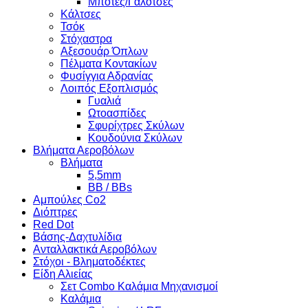
Μπότες/Γαλότσες
Κάλτσες
Τσόκ
Στόχαστρα
Αξεσουάρ Όπλων
Πέλματα Κοντακίων
Φυσίγγια Αδρανίας
Λοιπός Εξοπλισμός
Γυαλιά
Ωτοασπίδες
Σφυρίχτρες Σκύλων
Κουδούνια Σκύλων
Βλήματα Αεροβόλων
Βλήματα
5,5mm
BB / BBs
Αμπούλες Co2
Διόπτρες
Red Dot
Βάσης-Δαχτυλίδια
Ανταλλακτικά Αεροβόλων
Στόχοι - Βληματοδέκτες
Είδη Αλιείας
Σετ Combo Καλάμια Μηχανισμοί
Καλάμια