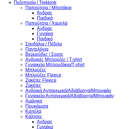
Πεζοπορία / Trekkink
Παπούτσια / Μποτάκια
Άνδρας
Παιδικά
Παπούτσια / Χαμηλά
Ανδρας
Γυναίκα
Παιδικό
Σανδάλια / Πέδιλα
Παντελόνια
Βερμούδες / Σορτς
Ανδρικές Μπλούζες / T-shirt
Γυναικεία Μπλουζάκια/T-shirt
Μπλούζες
Μπλούζες Fleece
Ζακέτες Fleece
Ζακέτες
Ανδρικά Αντιανεμικά/Αδιάβροχα/Μπουφάν
Γυναικεία Αντιανεμικά/Αδιάβροχα/Μπουφάν
Αμάνικα
Πουκάμισα
Καπέλα
Κάλτσες
Ανδρας
Γυναίκα