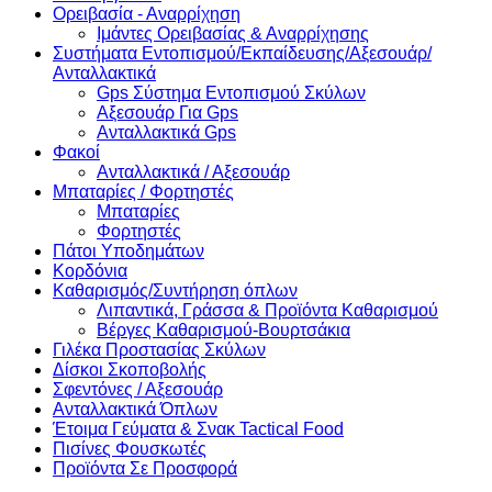
Ορειβασία - Αναρρίχηση
Ιμάντες Ορειβασίας & Αναρρίχησης
Συστήματα Εντοπισμού/Εκπαίδευσης/Αξεσουάρ/
Ανταλλακτικά
Gps Σύστημα Εντοπισμού Σκύλων
Αξεσουάρ Για Gps
Ανταλλακτικά Gps
Φακοί
Ανταλλακτικά / Αξεσουάρ
Μπαταρίες / Φορτηστές
Μπαταρίες
Φορτηστές
Πάτοι Υποδημάτων
Κορδόνια
Καθαρισμός/Συντήρηση όπλων
Λιπαντικά, Γράσσα & Προϊόντα Καθαρισμού
Βέργες Καθαρισμού-Βουρτσάκια
Γιλέκα Προστασίας Σκύλων
Δίσκοι Σκοποβολής
Σφεντόνες / Αξεσουάρ
Ανταλλακτικά Όπλων
Έτοιμα Γεύματα & Σνακ Tactical Food
Πισίνες Φουσκωτές
Προϊόντα Σε Προσφορά