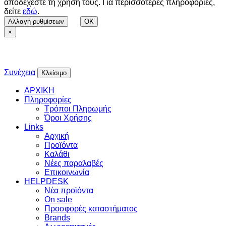
αποδέχεστε τη χρήση τους. Για περισσότερες πληροφορίες,
δείτε
εδώ
.
Αλλαγή ρυθμίσεων
OK
×
Συνέχεια
Κλείσιμο
ΑΡΧΙΚΗ
Πληροφορίες
Τρόποι Πληρωμής
Όροι Χρήσης
Links
Αρχική
Προϊόντα
Καλάθι
Νέες παραλαβές
Επικοινωνία
HELPDESK
Νέα προϊόντα
On sale
Προσφορές καταστήματος
Brands