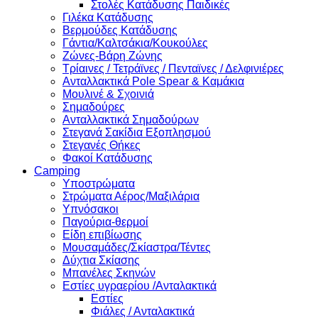
Στολές Κατάδυσης Παιδικές
Γιλέκα Κατάδυσης
Βερμούδες Κατάδυσης
Γάντια/Καλτσάκια/Κουκούλες
Ζώνες-Βάρη Ζώνης
Τρίαινες / Τετράϊνες / Πενταϊνες / Δελφινιέρες
Ανταλλακτικά Pole Spear & Καμάκια
Μουλινέ & Σχοινιά
Σημαδούρες
Ανταλλακτικά Σημαδούρων
Στεγανά Σακίδια Εξοπλησμού
Στεγανές Θήκες
Φακοί Κατάδυσης
Camping
Υποστρώματα
Στρώματα Αέρος/Μαξιλάρια
Υπνόσακοι
Παγούρια-θερμοί
Είδη επιβίωσης
Μουσαμάδες/Σκίαστρα/Τέντες
Δύχτια Σκίασης
Μπανέλες Σκηνών
Εστίες υγραερίου /Ανταλακτικά
Εστίες
Φιάλες / Ανταλακτικά