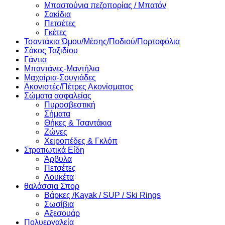
Μπαστούνια πεζοπορίας / Μπατόν
Σακίδια
Πετσέτες
Γκέτες
Τσαντάκια Ώμου/Μέσης/Ποδιού/Πορτοφόλια
Σάκος Ταξιδίου
Γάντια
Μπαντάνες-Μαντήλια
Μαχαίρια-Σουγιάδες
Ακονιστές/Πέτρες Ακονίσματος
Σώματα ασφαλείας
Πυροσβεστική
Σήματα
Θήκες & Τσαντάκια
Ζώνες
Χειροπέδες & Γκλόπ
Στρατιωτικά Είδη
Άρβυλα
Πετσέτες
Λουκέτα
θαλάσσια Σπορ
Βάρκες /Kayak / SUP / Ski Rings
Σωσίβια
Αξεσουάρ
Πολυεργαλεία