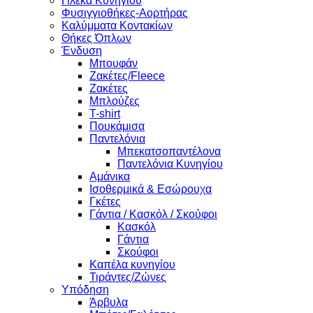
Γιλέκα Κυνηγίου
Φυσιγγιοθήκες-Αορτήρας
Καλύμματα Κοντακίων
Θήκες Όπλων
Ένδυση
Μπουφάν
Ζακέτες/Fleece
Ζακέτες
Μπλούζες
T-shirt
Πουκάμισα
Παντελόνια
Μπεκατσοπαντέλονα
Παντελόνια Κυνηγίου
Αμάνικα
Ισοθερμικά & Εσώρουχα
Γκέτες
Γάντια / Κασκόλ / Σκούφοι
Κασκόλ
Γάντια
Σκούφοι
Καπέλα κυνηγίου
Τιράντες/Ζώνες
Υπόδηση
Άρβυλα