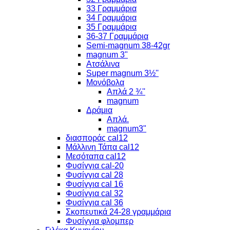
33 Γραμμάρια
34 Γραμμάρια
35 Γραμμάρια
36-37 Γραμμάρια
Semi-magnum 38-42gr
magnum 3"
Ατσάλινα
Super magnum 3½''
Μονόβολα
Απλά 2 ¾''
magnum
Δράμια
Απλά.
magnum3"
διασποράς cal12
Μάλλινη Τάπα cal12
Μεσόταπα cal12
Φυσίγγια cal-20
Φυσίγγια cal 28
Φυσίγγια cal 16
Φυσίγγια cal 32
Φυσίγγια cal 36
Σκοπευτικά 24-28 γραμμάρια
Φυσίγγια φλομπερ