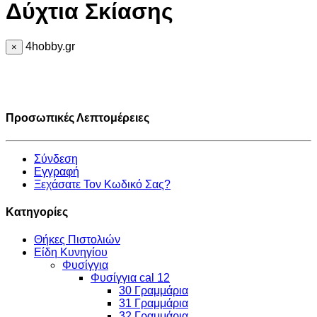
Δύχτια Σκίασης
4hobby.gr
×
Προσωπικές Λεπτομέρειες
Σύνδεση
Εγγραφή
Ξεχάσατε Τον Κωδικό Σας?
Κατηγορίες
Θήκες Πιστολιών
Είδη Κυνηγίου
Φυσίγγια
Φυσίγγια cal 12
30 Γραμμάρια
31 Γραμμάρια
32 Γραμμάρια