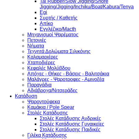
Tai Rubber/Slow Jigging/Shore
Jigging/Jigging/Inchiku/Boat/Kabura/Tenya
Egi
Συρτής / Καθετής
Απίκο
Εγγλέζικο/Macth
Μηχανισμοί Ψαρέματος
Πετονιές
Νήματα
Τεχνητά Δολώματα Σιλικόνης
Καλαμαριέρες
Χταποδιέρες
Κεφαλές Μολύβδου
Απόχες - Θήκες - Βάσεις - Βαλιτσάκια
Μαλάγρες - Ψαροτροφες - Αμινοξέα
Παραγάδια
Αδιάβροχα/Νιτσεράδες
Κατάδυση
Ψαροντούφεκα
Καμάκια / Pole Spear
Στολές Κατάδυσης
Στολές Κατάδυσης Ανδρικές
Στολές Κατάδυσης Γυναικείες
Στολές Κατάδυσης Παιδικές
Γιλέκα Κατάδυσης