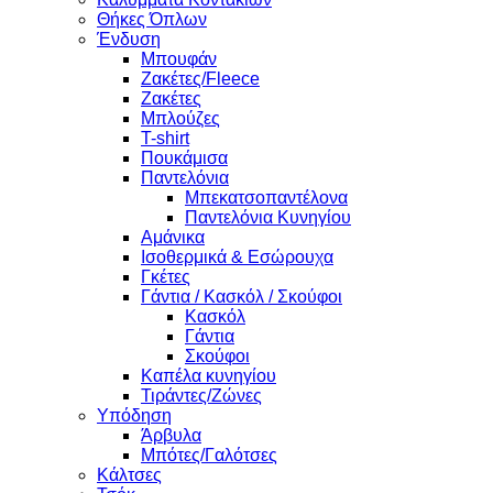
Θήκες Όπλων
Ένδυση
Μπουφάν
Ζακέτες/Fleece
Ζακέτες
Μπλούζες
T-shirt
Πουκάμισα
Παντελόνια
Μπεκατσοπαντέλονα
Παντελόνια Κυνηγίου
Αμάνικα
Ισοθερμικά & Εσώρουχα
Γκέτες
Γάντια / Κασκόλ / Σκούφοι
Κασκόλ
Γάντια
Σκούφοι
Καπέλα κυνηγίου
Τιράντες/Ζώνες
Υπόδηση
Άρβυλα
Μπότες/Γαλότσες
Κάλτσες