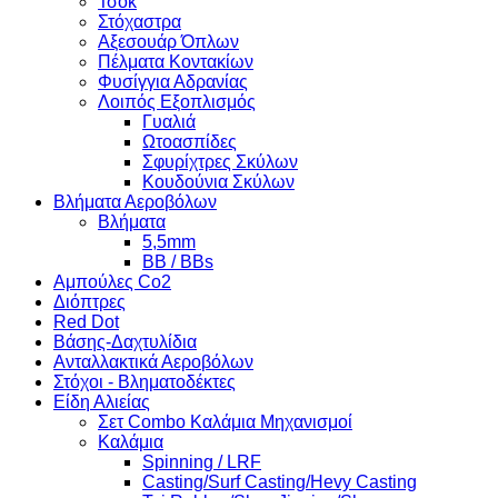
Τσόκ
Στόχαστρα
Αξεσουάρ Όπλων
Πέλματα Κοντακίων
Φυσίγγια Αδρανίας
Λοιπός Εξοπλισμός
Γυαλιά
Ωτοασπίδες
Σφυρίχτρες Σκύλων
Κουδούνια Σκύλων
Βλήματα Αεροβόλων
Βλήματα
5,5mm
BB / BBs
Αμπούλες Co2
Διόπτρες
Red Dot
Βάσης-Δαχτυλίδια
Ανταλλακτικά Αεροβόλων
Στόχοι - Βληματοδέκτες
Είδη Αλιείας
Σετ Combo Καλάμια Μηχανισμοί
Καλάμια
Spinning / LRF
Casting/Surf Casting/Hevy Casting