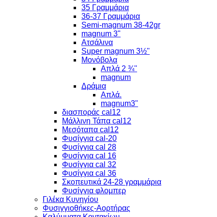
35 Γραμμάρια
36-37 Γραμμάρια
Semi-magnum 38-42gr
magnum 3"
Ατσάλινα
Super magnum 3½''
Μονόβολα
Απλά 2 ¾''
magnum
Δράμια
Απλά.
magnum3"
διασποράς cal12
Μάλλινη Τάπα cal12
Μεσόταπα cal12
Φυσίγγια cal-20
Φυσίγγια cal 28
Φυσίγγια cal 16
Φυσίγγια cal 32
Φυσίγγια cal 36
Σκοπευτικά 24-28 γραμμάρια
Φυσίγγια φλομπερ
Γιλέκα Κυνηγίου
Φυσιγγιοθήκες-Αορτήρας
Καλύμματα Κοντακίων