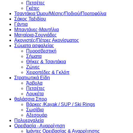
Πετσέτες
Γκέτες
Τσαντάκια Ώμου/Μέσης/Ποδιού/Πορτοφόλια
Σάκος Ταξιδίου
Γάντια
Μπαντάνες-Μαντήλια
Μαχαίρια-Σουγιάδες
Ακονιστές/Πέτρες Ακονίσματος
Σώματα ασφαλείας
Πυροσβεστική
Σήματα
Θήκες & Τσαντάκια
Ζώνες
Χειροπέδες & Γκλόπ
Στρατιωτικά Είδη
Άρβυλα
Πετσέτες
Λουκέτα
θαλάσσια Σπορ
Βάρκες /Kayak / SUP / Ski Rings
Σωσίβια
Αξεσουάρ
Πολυεργαλεία
Ορειβασία - Αναρρίχηση
Ιμάντες Ορειβασίας & Αναρρίχησης