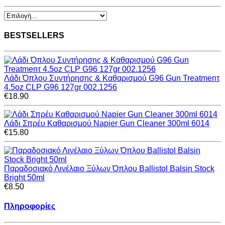
BESTSELLERS
Λάδι Όπλου Συντήρησης & Καθαρισμού G96 Gun Treatmenτ
4.5oz CLP G96 127gr 002.1256
€18.90
Λάδι Σπρέυ Καθαρισμού Napier Gun Cleaner 300ml 6014
€15.80
Παραδοσιακό Λινέλαιο Ξύλων Όπλου Ballistol Balsin Stock
Bright 50ml
€8.50
Πληροφορίες