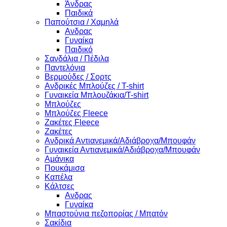
Άνδρας
Παιδικά
Παπούτσια / Χαμηλά
Ανδρας
Γυναίκα
Παιδικό
Σανδάλια / Πέδιλα
Παντελόνια
Βερμούδες / Σορτς
Ανδρικές Μπλούζες / T-shirt
Γυναικεία Μπλουζάκια/T-shirt
Μπλούζες
Μπλούζες Fleece
Ζακέτες Fleece
Ζακέτες
Ανδρικά Αντιανεμικά/Αδιάβροχα/Μπουφάν
Γυναικεία Αντιανεμικά/Αδιάβροχα/Μπουφάν
Αμάνικα
Πουκάμισα
Καπέλα
Κάλτσες
Ανδρας
Γυναίκα
Μπαστούνια πεζοπορίας / Μπατόν
Σακίδια