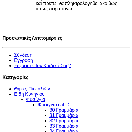
και πρέπει να πληκτρολογηθεί ακριβώς
όπως παραπάνω.
Προσωπικές Λεπτομέρειες
Σύνδεση
Εγγραφή
Ξεχάσατε Τον Κωδικό Σας?
Κατηγορίες
Θήκες Πιστολιών
Είδη Κυνηγίου
Φυσίγγια
Φυσίγγια cal 12
30 Γραμμάρια
31 Γραμμάρια
32 Γραμμάρια
33 Γραμμάρια
34 Γραμμάρια