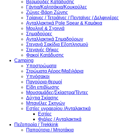
Βερμούδες Κατάδυσης
Γάντια/Καλτσάκια/Κουκούλες
Ζώνες-Βάρη Ζώνης
Τρίαινες / Τετράϊνες / Πενταϊνες / Δελφινιέρες
Ανταλλακτικά Pole Spear & Καμάκια
Μουλινέ & Σχοινιά
Σημαδούρες
Ανταλλακτικά Σημαδούρων
Στεγανά Σακίδια Εξοπλησμού
Στεγανές Θήκες
Φακοί Κατάδυσης
Camping
Υποστρώματα
Στρώματα Αέρος/Μαξιλάρια
Υπνόσακοι
Παγούρια-θερμοί
Είδη επιβίωσης
Μουσαμάδες/Σκίαστρα/Τέντες
Δύχτια Σκίασης
Μπανέλες Σκηνών
Εστίες υγραερίου /Ανταλακτικά
Εστίες
Φιάλες / Ανταλακτικά
Πεζοπορία / Trekkink
Παπούτσια / Μποτάκια