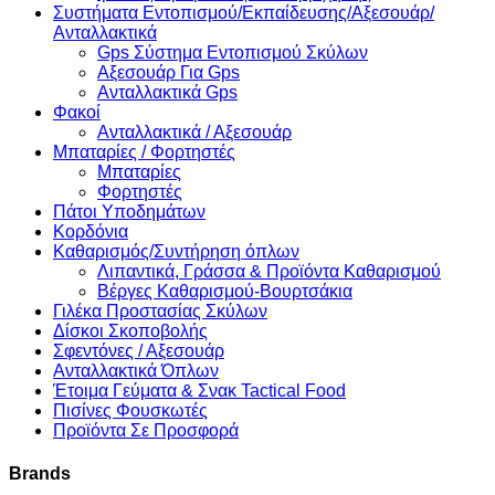
Συστήματα Εντοπισμού/Εκπαίδευσης/Αξεσουάρ/
Ανταλλακτικά
Gps Σύστημα Εντοπισμού Σκύλων
Αξεσουάρ Για Gps
Ανταλλακτικά Gps
Φακοί
Ανταλλακτικά / Αξεσουάρ
Μπαταρίες / Φορτηστές
Μπαταρίες
Φορτηστές
Πάτοι Υποδημάτων
Κορδόνια
Καθαρισμός/Συντήρηση όπλων
Λιπαντικά, Γράσσα & Προϊόντα Καθαρισμού
Βέργες Καθαρισμού-Βουρτσάκια
Γιλέκα Προστασίας Σκύλων
Δίσκοι Σκοποβολής
Σφεντόνες / Αξεσουάρ
Ανταλλακτικά Όπλων
Έτοιμα Γεύματα & Σνακ Tactical Food
Πισίνες Φουσκωτές
Προϊόντα Σε Προσφορά
Brands