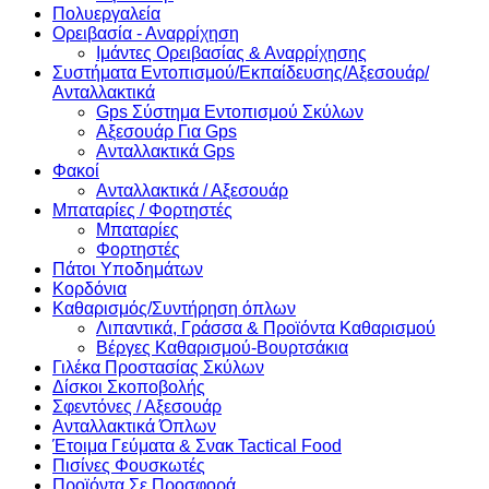
Πολυεργαλεία
Ορειβασία - Αναρρίχηση
Ιμάντες Ορειβασίας & Αναρρίχησης
Συστήματα Εντοπισμού/Εκπαίδευσης/Αξεσουάρ/
Ανταλλακτικά
Gps Σύστημα Εντοπισμού Σκύλων
Αξεσουάρ Για Gps
Ανταλλακτικά Gps
Φακοί
Ανταλλακτικά / Αξεσουάρ
Μπαταρίες / Φορτηστές
Μπαταρίες
Φορτηστές
Πάτοι Υποδημάτων
Κορδόνια
Καθαρισμός/Συντήρηση όπλων
Λιπαντικά, Γράσσα & Προϊόντα Καθαρισμού
Βέργες Καθαρισμού-Βουρτσάκια
Γιλέκα Προστασίας Σκύλων
Δίσκοι Σκοποβολής
Σφεντόνες / Αξεσουάρ
Ανταλλακτικά Όπλων
Έτοιμα Γεύματα & Σνακ Tactical Food
Πισίνες Φουσκωτές
Προϊόντα Σε Προσφορά