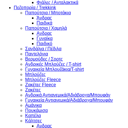
Φιάλες / Ανταλακτικά
Πεζοπορία / Trekkink
Παπούτσια / Μποτάκια
Άνδρας
Παιδικά
Παπούτσια / Χαμηλά
Ανδρας
Γυναίκα
Παιδικό
Σανδάλια / Πέδιλα
Παντελόνια
Βερμούδες / Σορτς
Ανδρικές Μπλούζες / T-shirt
Γυναικεία Μπλουζάκια/T-shirt
Μπλούζες
Μπλούζες Fleece
Ζακέτες Fleece
Ζακέτες
Ανδρικά Αντιανεμικά/Αδιάβροχα/Μπουφάν
Γυναικεία Αντιανεμικά/Αδιάβροχα/Μπουφάν
Αμάνικα
Πουκάμισα
Καπέλα
Κάλτσες
Ανδρας