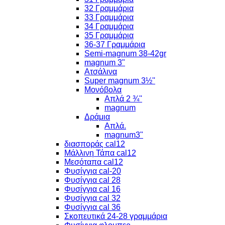
32 Γραμμάρια
33 Γραμμάρια
34 Γραμμάρια
35 Γραμμάρια
36-37 Γραμμάρια
Semi-magnum 38-42gr
magnum 3"
Ατσάλινα
Super magnum 3½''
Μονόβολα
Απλά 2 ¾''
magnum
Δράμια
Απλά.
magnum3"
διασποράς cal12
Μάλλινη Τάπα cal12
Μεσόταπα cal12
Φυσίγγια cal-20
Φυσίγγια cal 28
Φυσίγγια cal 16
Φυσίγγια cal 32
Φυσίγγια cal 36
Σκοπευτικά 24-28 γραμμάρια