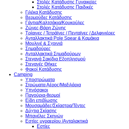
Στολές Κατάδυσης Γυναικείες
Στολές Κατάδυσης Παιδικές
Γιλέκα Κατάδυσης
Βερμούδες Κατάδυσης
Γάντια/Καλτσάκια/Κουκούλες
Ζώνες-Βάρη Ζώνης
Τρίαινες / Τετράϊνες / Πενταϊνες / Δελφινιέρες
Ανταλλακτικά Pole Spear & Καμάκια
Μουλινέ & Σχοινιά
Σημαδούρες
Ανταλλακτικά Σημαδούρων
Στεγανά Σακίδια Εξοπλησμού
Στεγανές Θήκες
Φακοί Κατάδυσης
Camping
Υποστρώματα
Στρώματα Αέρος/Μαξιλάρια
Υπνόσακοι
Παγούρια-θερμοί
Είδη επιβίωσης
Μουσαμάδες/Σκίαστρα/Τέντες
Δύχτια Σκίασης
Μπανέλες Σκηνών
Εστίες υγραερίου /Ανταλακτικά
Εστίες