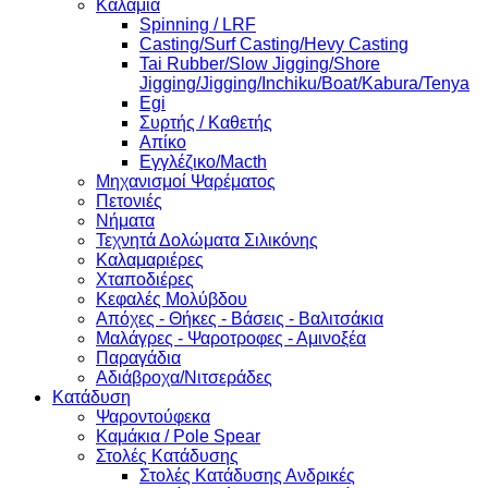
Καλάμια
Spinning / LRF
Casting/Surf Casting/Hevy Casting
Tai Rubber/Slow Jigging/Shore
Jigging/Jigging/Inchiku/Boat/Kabura/Tenya
Egi
Συρτής / Καθετής
Απίκο
Εγγλέζικο/Macth
Μηχανισμοί Ψαρέματος
Πετονιές
Νήματα
Τεχνητά Δολώματα Σιλικόνης
Καλαμαριέρες
Χταποδιέρες
Κεφαλές Μολύβδου
Απόχες - Θήκες - Βάσεις - Βαλιτσάκια
Μαλάγρες - Ψαροτροφες - Αμινοξέα
Παραγάδια
Αδιάβροχα/Νιτσεράδες
Κατάδυση
Ψαροντούφεκα
Καμάκια / Pole Spear
Στολές Κατάδυσης
Στολές Κατάδυσης Ανδρικές