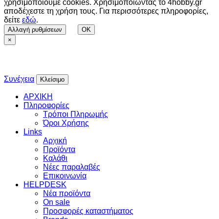
χρησιμοποιούμε cookies. Χρησιμοποιώντας το 4hobby.gr
αποδέχεστε τη χρήση τους. Για περισσότερες πληροφορίες,
δείτε
εδώ
.
Αλλαγή ρυθμίσεων
OK
×
Συνέχεια
Κλείσιμο
ΑΡΧΙΚΗ
Πληροφορίες
Τρόποι Πληρωμής
Όροι Χρήσης
Links
Αρχική
Προϊόντα
Καλάθι
Νέες παραλαβές
Επικοινωνία
HELPDESK
Νέα προϊόντα
On sale
Προσφορές καταστήματος