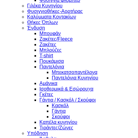
Φυσίγγια φλομπερ
Γιλέκα Κυνηγίου
Φυσιγγιοθήκες-Αορτήρας
Καλύμματα Κοντακίων
Θήκες Όπλων
Ένδυση
Μπουφάν
Ζακέτες/Fleece
Ζακέτες
Μπλούζες
T-shirt
Πουκάμισα
Παντελόνια
Μπεκατσοπαντέλονα
Παντελόνια Κυνηγίου
Αμάνικα
Ισοθερμικά & Εσώρουχα
Γκέτες
Γάντια / Κασκόλ / Σκούφοι
Κασκόλ
Γάντια
Σκούφοι
Καπέλα κυνηγίου
Τιράντες/Ζώνες
Υπόδηση