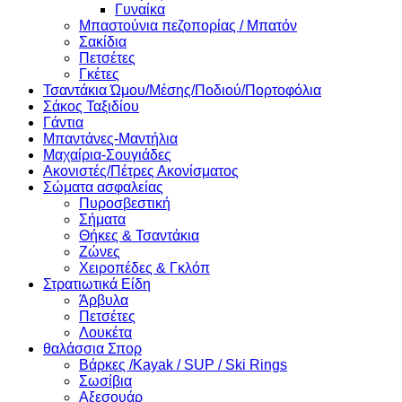
Γυναίκα
Μπαστούνια πεζοπορίας / Μπατόν
Σακίδια
Πετσέτες
Γκέτες
Τσαντάκια Ώμου/Μέσης/Ποδιού/Πορτοφόλια
Σάκος Ταξιδίου
Γάντια
Μπαντάνες-Μαντήλια
Μαχαίρια-Σουγιάδες
Ακονιστές/Πέτρες Ακονίσματος
Σώματα ασφαλείας
Πυροσβεστική
Σήματα
Θήκες & Τσαντάκια
Ζώνες
Χειροπέδες & Γκλόπ
Στρατιωτικά Είδη
Άρβυλα
Πετσέτες
Λουκέτα
θαλάσσια Σπορ
Βάρκες /Kayak / SUP / Ski Rings
Σωσίβια
Αξεσουάρ