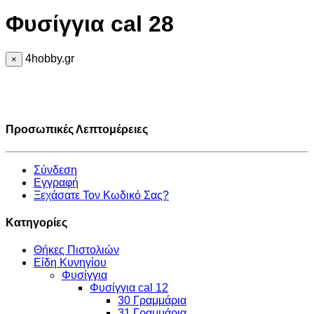
Φυσίγγια cal 28
4hobby.gr
×
Προσωπικές Λεπτομέρειες
Σύνδεση
Εγγραφή
Ξεχάσατε Τον Κωδικό Σας?
Κατηγορίες
Θήκες Πιστολιών
Είδη Κυνηγίου
Φυσίγγια
Φυσίγγια cal 12
30 Γραμμάρια
31 Γραμμάρια