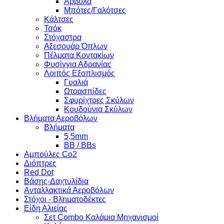
Άρβυλα
Μπότες/Γαλότσες
Κάλτσες
Τσόκ
Στόχαστρα
Αξεσουάρ Όπλων
Πέλματα Κοντακίων
Φυσίγγια Αδρανίας
Λοιπός Εξοπλισμός
Γυαλιά
Ωτοασπίδες
Σφυρίχτρες Σκύλων
Κουδούνια Σκύλων
Βλήματα Αεροβόλων
Βλήματα
5,5mm
BB / BBs
Αμπούλες Co2
Διόπτρες
Red Dot
Βάσης-Δαχτυλίδια
Ανταλλακτικά Αεροβόλων
Στόχοι - Βληματοδέκτες
Είδη Αλιείας
Σετ Combo Καλάμια Μηχανισμοί