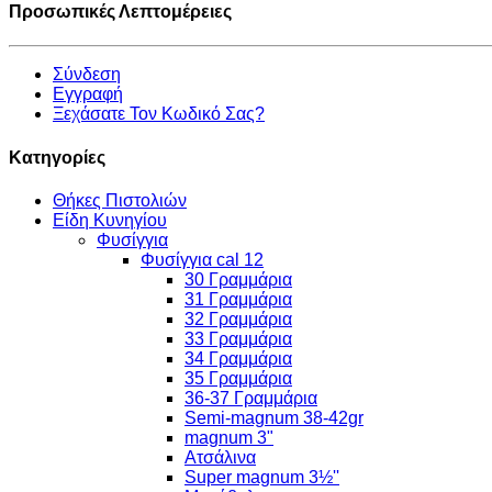
Προσωπικές Λεπτομέρειες
Σύνδεση
Εγγραφή
Ξεχάσατε Τον Κωδικό Σας?
Κατηγορίες
Θήκες Πιστολιών
Είδη Κυνηγίου
Φυσίγγια
Φυσίγγια cal 12
30 Γραμμάρια
31 Γραμμάρια
32 Γραμμάρια
33 Γραμμάρια
34 Γραμμάρια
35 Γραμμάρια
36-37 Γραμμάρια
Semi-magnum 38-42gr
magnum 3"
Ατσάλινα
Super magnum 3½''