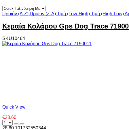
Προϊόν (A-Z)
Προϊόν (Z-A)
Τιμή (Low-High)
Τιμή (High-Low)
Α
Κεραία Κολάρου Gps Dog Trace 71900
SKU10464
Quick View
€28.60
28.60
10
1732550344