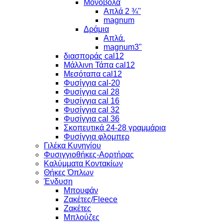
Μονόβολα
Απλά 2 ¾''
magnum
Δράμια
Απλά.
magnum3"
διασποράς cal12
Μάλλινη Τάπα cal12
Μεσόταπα cal12
Φυσίγγια cal-20
Φυσίγγια cal 28
Φυσίγγια cal 16
Φυσίγγια cal 32
Φυσίγγια cal 36
Σκοπευτικά 24-28 γραμμάρια
Φυσίγγια φλομπερ
Γιλέκα Κυνηγίου
Φυσιγγιοθήκες-Αορτήρας
Καλύμματα Κοντακίων
Θήκες Όπλων
Ένδυση
Μπουφάν
Ζακέτες/Fleece
Ζακέτες
Μπλούζες