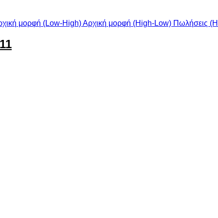
ρχική μορφή (Low-High)
Αρχική μορφή (High-Low)
Πωλήσεις (H
11