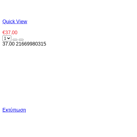
Quick View
€37.00
37.00
2
1669980315
Εκτύπωση