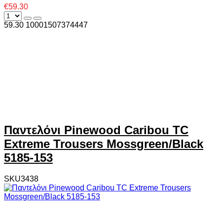
€59.30
59.30
1000
1507374447
Παντελόνι Pinewood Caribou TC
Extreme Trousers Mossgreen/Black
5185-153
SKU3438