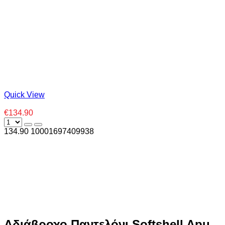
Quick View
€134.90
134.90
1000
1697409938
Αδιάβροχο Παντελόνι Softshell Apu