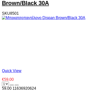
Brown/Black 30A
SKU8501
Quick View
€59.00
59.00
1
1636920624