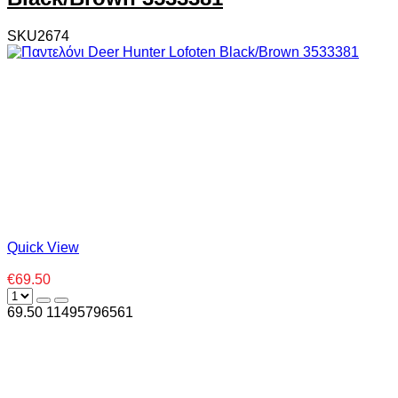
SKU2674
Quick View
€69.50
69.50
1
1495796561