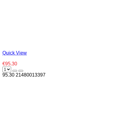
Quick View
€95.30
95.30
2
1480013397