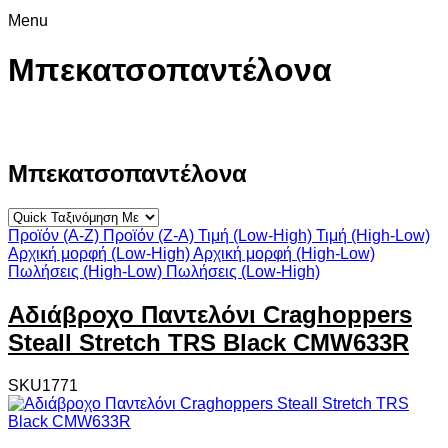
Menu
Μπεκατσοπαντέλονα
Μπεκατσοπαντέλονα
Προϊόν (A-Z)
Προϊόν (Z-A)
Τιμή (Low-High)
Τιμή (High-Low)
Αρχική μορφή (Low-High)
Αρχική μορφή (High-Low)
Πωλήσεις (High-Low)
Πωλήσεις (Low-High)
Αδιάβροχο Παντελόνι Craghoppers
Steall Stretch TRS Black CMW633R
SKU1771