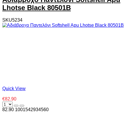
Lhotse Black 80501B
SKU5234
Quick View
€82.90
82.90
100
1542934560