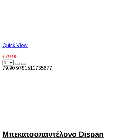
Quick View
€79.90
79.90
978
1511735677
Μπεκατσοπαντέλονο Dispan