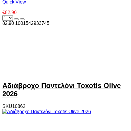
Quick View
€82.90
82.90
100
1542933745
Αδιάβροχο Παντελόνι Toxotis Olive
2026
SKU10862