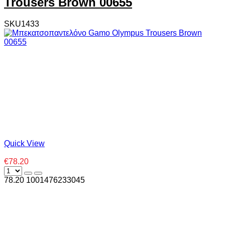
Trousers Brown 00655
SKU1433
Quick View
€78.20
78.20
100
1476233045