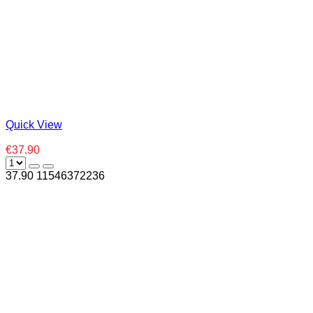
Quick View
€37.90
37.90
1
1546372236