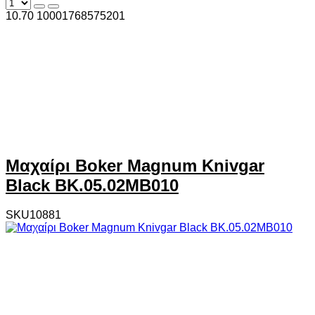
10.70
1000
1768575201
Μαχαίρι Boker Magnum Knivgar
Black BK.05.02MB010
SKU10881