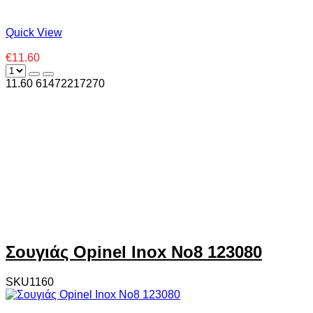
Quick View
€11.60
11.60
6
1472217270
Σουγιάς Opinel Inox No8 123080
SKU1160