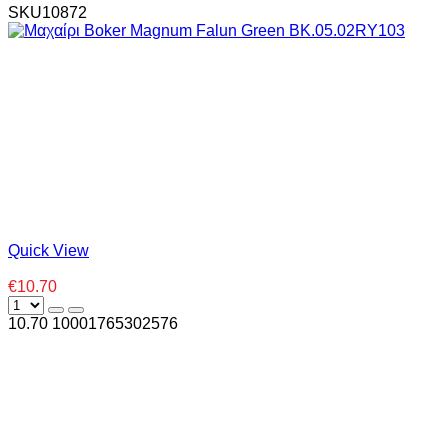
SKU10872
Quick View
€10.70
10.70
1000
1765302576