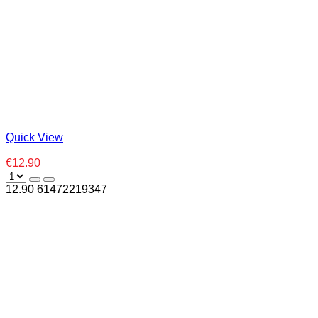
Quick View
€12.90
12.90
6
1472219347