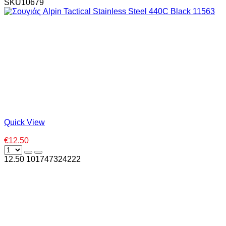
SKU10679
Quick View
€12.50
12.50
10
1747324222