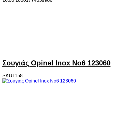
16.00
1000
1774539986
Σουγιάς Opinel Inox No6 123060
SKU1158