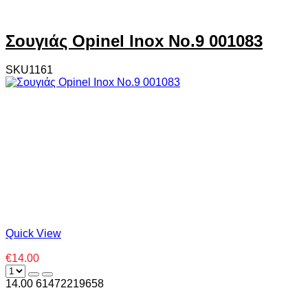
Σουγιάς Opinel Inox Νο.9 001083
SKU1161
Quick View
€14.00
14.00
6
1472219658