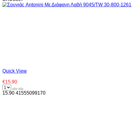
Quick View
€15.90
15.90
4
1555099170