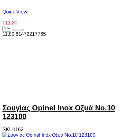
Quick View
€11.80
11.80
6
1472217765
Σουγίας Opinel Inox Οξυά No.10
123100
SKU1162