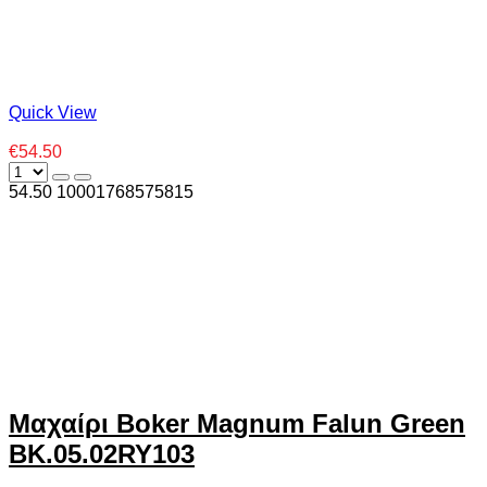
Quick View
€54.50
54.50
1000
1768575815
Μαχαίρι Boker Magnum Falun Green
BK.05.02RY103