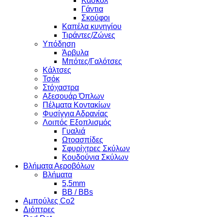
Κασκόλ
Γάντια
Σκούφοι
Καπέλα κυνηγίου
Τιράντες/Ζώνες
Υπόδηση
Άρβυλα
Μπότες/Γαλότσες
Κάλτσες
Τσόκ
Στόχαστρα
Αξεσουάρ Όπλων
Πέλματα Κοντακίων
Φυσίγγια Αδρανίας
Λοιπός Εξοπλισμός
Γυαλιά
Ωτοασπίδες
Σφυρίχτρες Σκύλων
Κουδούνια Σκύλων
Βλήματα Αεροβόλων
Βλήματα
5,5mm
BB / BBs
Αμπούλες Co2
Διόπτρες