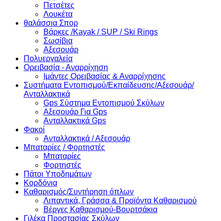
Πετσέτες
Λουκέτα
θαλάσσια Σπορ
Βάρκες /Kayak / SUP / Ski Rings
Σωσίβια
Αξεσουάρ
Πολυεργαλεία
Ορειβασία - Αναρρίχηση
Ιμάντες Ορειβασίας & Αναρρίχησης
Συστήματα Εντοπισμού/Εκπαίδευσης/Αξεσουάρ/
Ανταλλακτικά
Gps Σύστημα Εντοπισμού Σκύλων
Αξεσουάρ Για Gps
Ανταλλακτικά Gps
Φακοί
Ανταλλακτικά / Αξεσουάρ
Μπαταρίες / Φορτηστές
Μπαταρίες
Φορτηστές
Πάτοι Υποδημάτων
Κορδόνια
Καθαρισμός/Συντήρηση όπλων
Λιπαντικά, Γράσσα & Προϊόντα Καθαρισμού
Βέργες Καθαρισμού-Βουρτσάκια
Γιλέκα Προστασίας Σκύλων