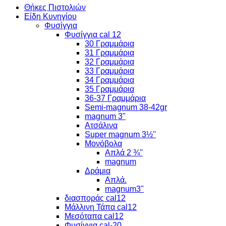
Θήκες Πιστολιών
Είδη Κυνηγίου
Φυσίγγια
Φυσίγγια cal 12
30 Γραμμάρια
31 Γραμμάρια
32 Γραμμάρια
33 Γραμμάρια
34 Γραμμάρια
35 Γραμμάρια
36-37 Γραμμάρια
Semi-magnum 38-42gr
magnum 3"
Ατσάλινα
Super magnum 3½''
Μονόβολα
Απλά 2 ¾''
magnum
Δράμια
Απλά.
magnum3"
διασποράς cal12
Μάλλινη Τάπα cal12
Μεσόταπα cal12
Φυσίγγια cal-20