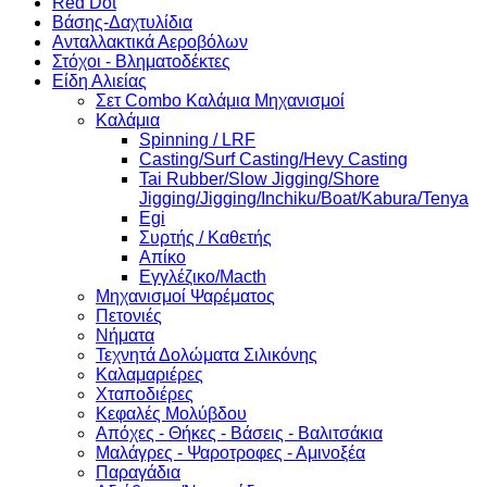
Red Dot
Βάσης-Δαχτυλίδια
Ανταλλακτικά Αεροβόλων
Στόχοι - Βληματοδέκτες
Είδη Αλιείας
Σετ Combo Καλάμια Μηχανισμοί
Καλάμια
Spinning / LRF
Casting/Surf Casting/Hevy Casting
Tai Rubber/Slow Jigging/Shore
Jigging/Jigging/Inchiku/Boat/Kabura/Tenya
Egi
Συρτής / Καθετής
Απίκο
Εγγλέζικο/Macth
Μηχανισμοί Ψαρέματος
Πετονιές
Νήματα
Τεχνητά Δολώματα Σιλικόνης
Καλαμαριέρες
Χταποδιέρες
Κεφαλές Μολύβδου
Απόχες - Θήκες - Βάσεις - Βαλιτσάκια
Μαλάγρες - Ψαροτροφες - Αμινοξέα
Παραγάδια