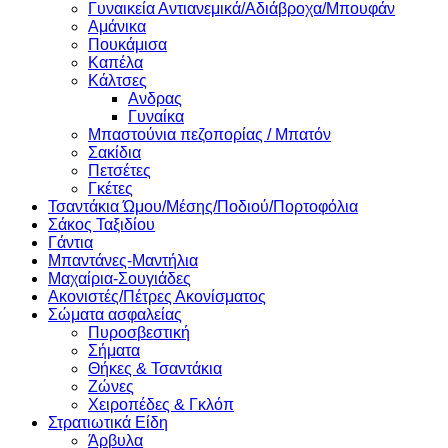
Γυναικεία Αντιανεμικά/Αδιάβροχα/Μπουφάν
Αμάνικα
Πουκάμισα
Καπέλα
Κάλτσες
Ανδρας
Γυναίκα
Μπαστούνια πεζοπορίας / Μπατόν
Σακίδια
Πετσέτες
Γκέτες
Τσαντάκια Ώμου/Μέσης/Ποδιού/Πορτοφόλια
Σάκος Ταξιδίου
Γάντια
Μπαντάνες-Μαντήλια
Μαχαίρια-Σουγιάδες
Ακονιστές/Πέτρες Ακονίσματος
Σώματα ασφαλείας
Πυροσβεστική
Σήματα
Θήκες & Τσαντάκια
Ζώνες
Χειροπέδες & Γκλόπ
Στρατιωτικά Είδη
Άρβυλα