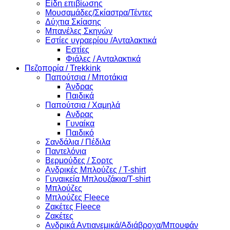
Είδη επιβίωσης
Μουσαμάδες/Σκίαστρα/Τέντες
Δύχτια Σκίασης
Μπανέλες Σκηνών
Εστίες υγραερίου /Ανταλακτικά
Εστίες
Φιάλες / Ανταλακτικά
Πεζοπορία / Trekkink
Παπούτσια / Μποτάκια
Άνδρας
Παιδικά
Παπούτσια / Χαμηλά
Ανδρας
Γυναίκα
Παιδικό
Σανδάλια / Πέδιλα
Παντελόνια
Βερμούδες / Σορτς
Ανδρικές Μπλούζες / T-shirt
Γυναικεία Μπλουζάκια/T-shirt
Μπλούζες
Μπλούζες Fleece
Ζακέτες Fleece
Ζακέτες
Ανδρικά Αντιανεμικά/Αδιάβροχα/Μπουφάν