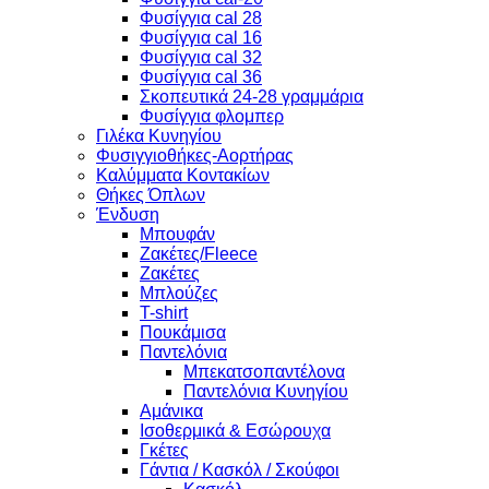
Φυσίγγια cal 28
Φυσίγγια cal 16
Φυσίγγια cal 32
Φυσίγγια cal 36
Σκοπευτικά 24-28 γραμμάρια
Φυσίγγια φλομπερ
Γιλέκα Κυνηγίου
Φυσιγγιοθήκες-Αορτήρας
Καλύμματα Κοντακίων
Θήκες Όπλων
Ένδυση
Μπουφάν
Ζακέτες/Fleece
Ζακέτες
Μπλούζες
T-shirt
Πουκάμισα
Παντελόνια
Μπεκατσοπαντέλονα
Παντελόνια Κυνηγίου
Αμάνικα
Ισοθερμικά & Εσώρουχα
Γκέτες
Γάντια / Κασκόλ / Σκούφοι