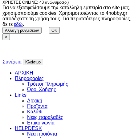
ΧΡΗΣΤΕΣ ONLINE: 43 ανώνυμος(οι)
Για να εξασφαλίσουμε την κατάλληλη εμπειρία στο site μας,
χρησιμοποιούμε cookies. Χρησιμοποιώντας το 4hobby.gr
αποδέχεστε τη χρήση τους. Για περισσότερες πληροφορίες,
δείτε
εδώ
.
Αλλαγή ρυθμίσεων
OK
×
Συνέχεια
Κλείσιμο
ΑΡΧΙΚΗ
Πληροφορίες
Τρόποι Πληρωμής
Όροι Χρήσης
Links
Αρχική
Προϊόντα
Καλάθι
Νέες παραλαβές
Επικοινωνία
HELPDESK
Νέα προϊόντα