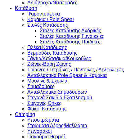
Αδιάβροχα/Νιτσεράδες
Κατάδυση
Ψαροντούφεκα
Καμάκια / Pole Spear
Στολές Κατάδυσης
Στολές Κατάδυσης Ανδρικές
Στολές Κατάδυσης Γυναικείες
Στολές Κατάδυσης Παιδικές
Γιλέκα Κατάδυσης
Βερμούδες Κατάδυσης
Γάντια/Καλτσάκια/Κουκούλες
Ζώνες-Βάρη Ζώνης
Τρίαινες / Τετράϊνες / Πενταϊνες / Δελφινιέρες
Ανταλλακτικά Pole Spear & Καμάκια
Μουλινέ & Σχοινιά
Σημαδούρες
Ανταλλακτικά Σημαδούρων
Στεγανά Σακίδια Εξοπλησμού
Στεγανές Θήκες
Φακοί Κατάδυσης
Camping
Υποστρώματα
Στρώματα Αέρος/Μαξιλάρια
Υπνόσακοι
Παγούρια-θερμοί