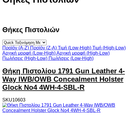
Θήκες Πιστολιών
Προϊόν (A-Z)
Προϊόν (Z-A)
Τιμή (Low-High)
Τιμή (High-Low)
Αρχική μορφή (Low-High)
Αρχική μορφή (High-Low)
Πωλήσεις (High-Low)
Πωλήσεις (Low-High)
Θήκη Πιστολίου 1791 Gun Leather 4-
Way IWB/OWB Concealment Holster
Glock No4 4WH-4-SBL-R
SKU10603