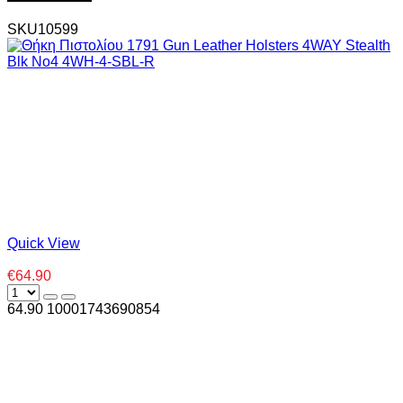
SKU10599
Quick View
€64.90
64.90
1000
1743690854