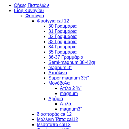
Θήκες Πιστολιών
Είδη Κυνηγίου
Φυσίγγια
Φυσίγγια cal 12
30 Γραμμάρια
31 Γραμμάρια
32 Γραμμάρια
33 Γραμμάρια
34 Γραμμάρια
35 Γραμμάρια
36-37 Γραμμάρια
Semi-magnum 38-42gr
magnum 3"
Ατσάλινα
Super magnum 3½''
Μονόβολα
Απλά 2 ¾''
magnum
Δράμια
Απλά.
magnum3"
διασποράς cal12
Μάλλινη Τάπα cal12
Μεσόταπα cal12