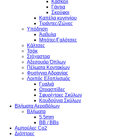
Κασκόλ
Γάντια
Σκούφοι
Καπέλα κυνηγίου
Τιράντες/Ζώνες
Υπόδηση
Άρβυλα
Μπότες/Γαλότσες
Κάλτσες
Τσόκ
Στόχαστρα
Αξεσουάρ Όπλων
Πέλματα Κοντακίων
Φυσίγγια Αδρανίας
Λοιπός Εξοπλισμός
Γυαλιά
Ωτοασπίδες
Σφυρίχτρες Σκύλων
Κουδούνια Σκύλων
Βλήματα Αεροβόλων
Βλήματα
5,5mm
BB / BBs
Αμπούλες Co2
Διόπτρες