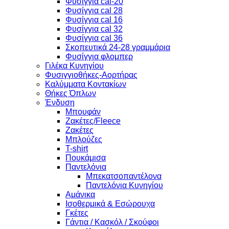
Φυσίγγια cal-20
Φυσίγγια cal 28
Φυσίγγια cal 16
Φυσίγγια cal 32
Φυσίγγια cal 36
Σκοπευτικά 24-28 γραμμάρια
Φυσίγγια φλομπερ
Γιλέκα Κυνηγίου
Φυσιγγιοθήκες-Αορτήρας
Καλύμματα Κοντακίων
Θήκες Όπλων
Ένδυση
Μπουφάν
Ζακέτες/Fleece
Ζακέτες
Μπλούζες
T-shirt
Πουκάμισα
Παντελόνια
Μπεκατσοπαντέλονα
Παντελόνια Κυνηγίου
Αμάνικα
Ισοθερμικά & Εσώρουχα
Γκέτες
Γάντια / Κασκόλ / Σκούφοι