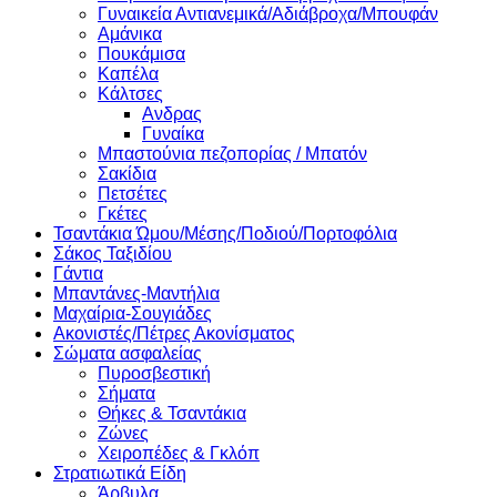
Γυναικεία Αντιανεμικά/Αδιάβροχα/Μπουφάν
Αμάνικα
Πουκάμισα
Καπέλα
Κάλτσες
Ανδρας
Γυναίκα
Μπαστούνια πεζοπορίας / Μπατόν
Σακίδια
Πετσέτες
Γκέτες
Τσαντάκια Ώμου/Μέσης/Ποδιού/Πορτοφόλια
Σάκος Ταξιδίου
Γάντια
Μπαντάνες-Μαντήλια
Μαχαίρια-Σουγιάδες
Ακονιστές/Πέτρες Ακονίσματος
Σώματα ασφαλείας
Πυροσβεστική
Σήματα
Θήκες & Τσαντάκια
Ζώνες
Χειροπέδες & Γκλόπ
Στρατιωτικά Είδη
Άρβυλα