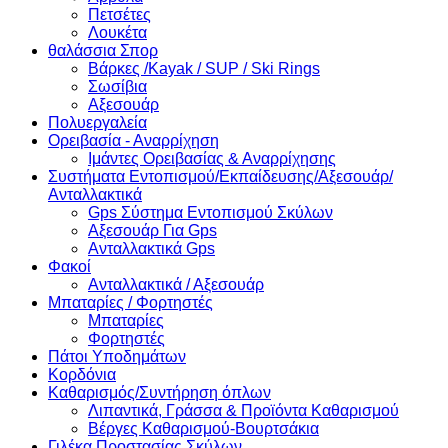
Πετσέτες
Λουκέτα
θαλάσσια Σπορ
Βάρκες /Kayak / SUP / Ski Rings
Σωσίβια
Αξεσουάρ
Πολυεργαλεία
Ορειβασία - Αναρρίχηση
Ιμάντες Ορειβασίας & Αναρρίχησης
Συστήματα Εντοπισμού/Εκπαίδευσης/Αξεσουάρ/
Ανταλλακτικά
Gps Σύστημα Εντοπισμού Σκύλων
Αξεσουάρ Για Gps
Ανταλλακτικά Gps
Φακοί
Ανταλλακτικά / Αξεσουάρ
Μπαταρίες / Φορτηστές
Μπαταρίες
Φορτηστές
Πάτοι Υποδημάτων
Κορδόνια
Καθαρισμός/Συντήρηση όπλων
Λιπαντικά, Γράσσα & Προϊόντα Καθαρισμού
Βέργες Καθαρισμού-Βουρτσάκια
Γιλέκα Προστασίας Σκύλων