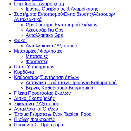
Ορειβασία - Αναρρίχηση
Ιμάντες Ορειβασίας & Αναρρίχησης
Συστήματα Εντοπισμού/Εκπαίδευσης/Αξεσουάρ/
Ανταλλακτικά
Gps Σύστημα Εντοπισμού Σκύλων
Αξεσουάρ Για Gps
Ανταλλακτικά Gps
Φακοί
Ανταλλακτικά / Αξεσουάρ
Μπαταρίες / Φορτηστές
Μπαταρίες
Φορτηστές
Πάτοι Υποδημάτων
Κορδόνια
Καθαρισμός/Συντήρηση όπλων
Λιπαντικά, Γράσσα & Προϊόντα Καθαρισμού
Βέργες Καθαρισμού-Βουρτσάκια
Γιλέκα Προστασίας Σκύλων
Δίσκοι Σκοποβολής
Σφεντόνες / Αξεσουάρ
Ανταλλακτικά Όπλων
Έτοιμα Γεύματα & Σνακ Tactical Food
Πισίνες Φουσκωτές
Προϊόντα Σε Προσφορά