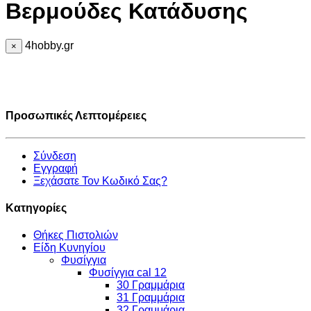
Βερμούδες Κατάδυσης
4hobby.gr
×
Προσωπικές Λεπτομέρειες
Σύνδεση
Εγγραφή
Ξεχάσατε Τον Κωδικό Σας?
Κατηγορίες
Θήκες Πιστολιών
Είδη Κυνηγίου
Φυσίγγια
Φυσίγγια cal 12
30 Γραμμάρια
31 Γραμμάρια
32 Γραμμάρια