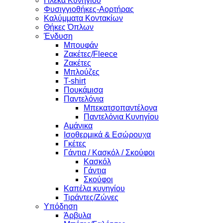
Γιλέκα Κυνηγίου
Φυσιγγιοθήκες-Αορτήρας
Καλύμματα Κοντακίων
Θήκες Όπλων
Ένδυση
Μπουφάν
Ζακέτες/Fleece
Ζακέτες
Μπλούζες
T-shirt
Πουκάμισα
Παντελόνια
Μπεκατσοπαντέλονα
Παντελόνια Κυνηγίου
Αμάνικα
Ισοθερμικά & Εσώρουχα
Γκέτες
Γάντια / Κασκόλ / Σκούφοι
Κασκόλ
Γάντια
Σκούφοι
Καπέλα κυνηγίου
Τιράντες/Ζώνες
Υπόδηση
Άρβυλα