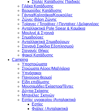
Στολές Κατάδυσης Παιδικές
Γιλέκα Κατάδυσης
Βερμούδες Κατάδυσης
Γάντια/Καλτσάκια/Κουκούλες
Ζώνες-Βάρη Ζώνης
Τρίαινες / Τετράϊνες / Πενταϊνες / Δελφινιέρες
Ανταλλακτικά Pole Spear & Καμάκια
Μουλινέ & Σχοινιά
Σημαδούρες
Ανταλλακτικά Σημαδούρων
Στεγανά Σακίδια Εξοπλησμού
Στεγανές Θήκες
Φακοί Κατάδυσης
Camping
Υποστρώματα
Στρώματα Αέρος/Μαξιλάρια
Υπνόσακοι
Παγούρια-θερμοί
Είδη επιβίωσης
Μουσαμάδες/Σκίαστρα/Τέντες
Δύχτια Σκίασης
Μπανέλες Σκηνών
Εστίες υγραερίου /Ανταλακτικά
Εστίες
Φιάλες / Ανταλακτικά