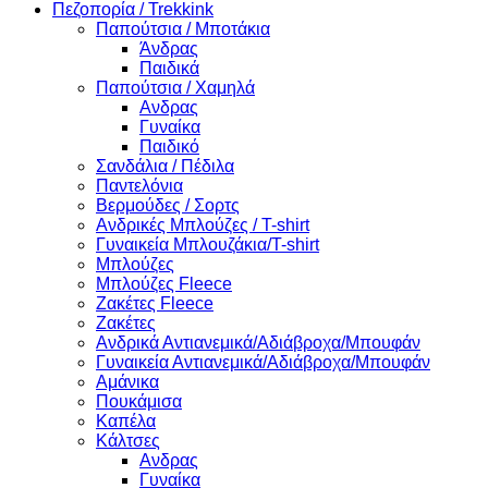
Πεζοπορία / Trekkink
Παπούτσια / Μποτάκια
Άνδρας
Παιδικά
Παπούτσια / Χαμηλά
Ανδρας
Γυναίκα
Παιδικό
Σανδάλια / Πέδιλα
Παντελόνια
Βερμούδες / Σορτς
Ανδρικές Μπλούζες / T-shirt
Γυναικεία Μπλουζάκια/T-shirt
Μπλούζες
Μπλούζες Fleece
Ζακέτες Fleece
Ζακέτες
Ανδρικά Αντιανεμικά/Αδιάβροχα/Μπουφάν
Γυναικεία Αντιανεμικά/Αδιάβροχα/Μπουφάν
Αμάνικα
Πουκάμισα
Καπέλα
Κάλτσες
Ανδρας
Γυναίκα