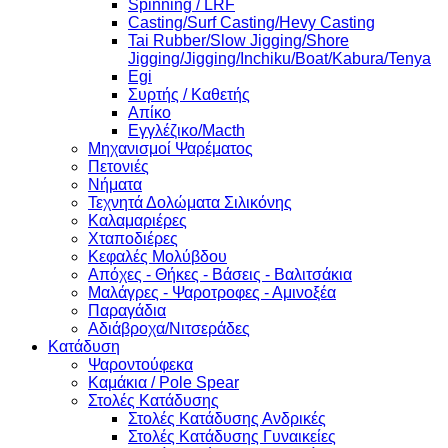
Spinning / LRF
Casting/Surf Casting/Hevy Casting
Tai Rubber/Slow Jigging/Shore
Jigging/Jigging/Inchiku/Boat/Kabura/Tenya
Egi
Συρτής / Καθετής
Απίκο
Εγγλέζικο/Macth
Μηχανισμοί Ψαρέματος
Πετονιές
Νήματα
Τεχνητά Δολώματα Σιλικόνης
Καλαμαριέρες
Χταποδιέρες
Κεφαλές Μολύβδου
Απόχες - Θήκες - Βάσεις - Βαλιτσάκια
Μαλάγρες - Ψαροτροφες - Αμινοξέα
Παραγάδια
Αδιάβροχα/Νιτσεράδες
Κατάδυση
Ψαροντούφεκα
Καμάκια / Pole Spear
Στολές Κατάδυσης
Στολές Κατάδυσης Ανδρικές
Στολές Κατάδυσης Γυναικείες