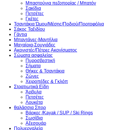
Μπαστούνια πεζοπορίας / Μπατόν
Σακίδια
Πετσέτες
Γκέτες
Τσαντάκια Ώμου/Μέσης/Ποδιού/Πορτοφόλια
Σάκος Ταξιδίου
Γάντια
Μπαντάνες-Μαντήλια
Μαχαίρια-Σουγιάδες
Ακονιστές/Πέτρες Ακονίσματος
Σώματα ασφαλείας
Πυροσβεστική
Σήματα
Θήκες & Τσαντάκια
Ζώνες
Χειροπέδες & Γκλόπ
Στρατιωτικά Είδη
Άρβυλα
Πετσέτες
Λουκέτα
θαλάσσια Σπορ
Βάρκες /Kayak / SUP / Ski Rings
Σωσίβια
Αξεσουάρ
Πολυεργαλεία