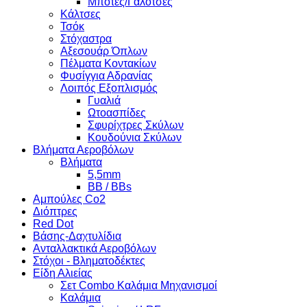
Μπότες/Γαλότσες
Κάλτσες
Τσόκ
Στόχαστρα
Αξεσουάρ Όπλων
Πέλματα Κοντακίων
Φυσίγγια Αδρανίας
Λοιπός Εξοπλισμός
Γυαλιά
Ωτοασπίδες
Σφυρίχτρες Σκύλων
Κουδούνια Σκύλων
Βλήματα Αεροβόλων
Βλήματα
5,5mm
BB / BBs
Αμπούλες Co2
Διόπτρες
Red Dot
Βάσης-Δαχτυλίδια
Ανταλλακτικά Αεροβόλων
Στόχοι - Βληματοδέκτες
Είδη Αλιείας
Σετ Combo Καλάμια Μηχανισμοί
Καλάμια