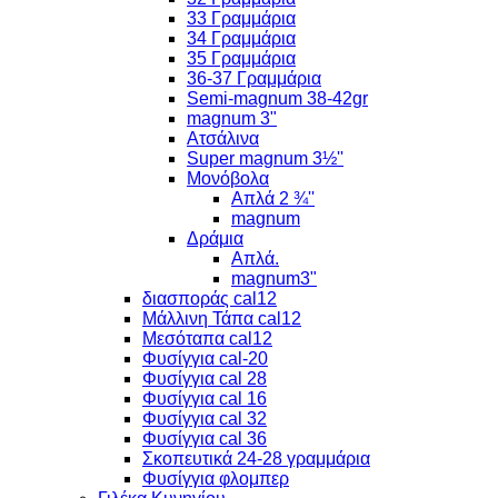
33 Γραμμάρια
34 Γραμμάρια
35 Γραμμάρια
36-37 Γραμμάρια
Semi-magnum 38-42gr
magnum 3"
Ατσάλινα
Super magnum 3½''
Μονόβολα
Απλά 2 ¾''
magnum
Δράμια
Απλά.
magnum3"
διασποράς cal12
Μάλλινη Τάπα cal12
Μεσόταπα cal12
Φυσίγγια cal-20
Φυσίγγια cal 28
Φυσίγγια cal 16
Φυσίγγια cal 32
Φυσίγγια cal 36
Σκοπευτικά 24-28 γραμμάρια
Φυσίγγια φλομπερ