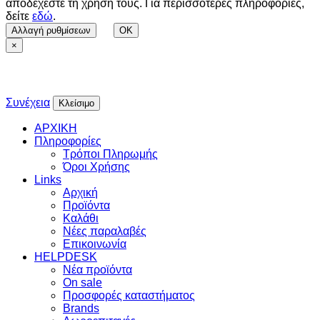
αποδέχεστε τη χρήση τους. Για περισσότερες πληροφορίες,
δείτε
εδώ
.
Αλλαγή ρυθμίσεων
OK
×
Συνέχεια
Κλείσιμο
ΑΡΧΙΚΗ
Πληροφορίες
Τρόποι Πληρωμής
Όροι Χρήσης
Links
Αρχική
Προϊόντα
Καλάθι
Νέες παραλαβές
Επικοινωνία
HELPDESK
Νέα προϊόντα
On sale
Προσφορές καταστήματος
Brands