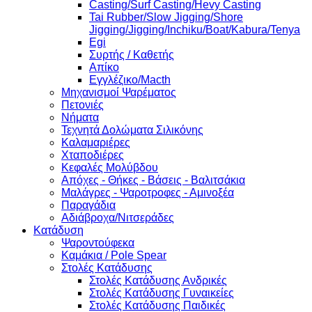
Casting/Surf Casting/Hevy Casting
Tai Rubber/Slow Jigging/Shore
Jigging/Jigging/Inchiku/Boat/Kabura/Tenya
Egi
Συρτής / Καθετής
Απίκο
Εγγλέζικο/Macth
Μηχανισμοί Ψαρέματος
Πετονιές
Νήματα
Τεχνητά Δολώματα Σιλικόνης
Καλαμαριέρες
Χταποδιέρες
Κεφαλές Μολύβδου
Απόχες - Θήκες - Βάσεις - Βαλιτσάκια
Μαλάγρες - Ψαροτροφες - Αμινοξέα
Παραγάδια
Αδιάβροχα/Νιτσεράδες
Κατάδυση
Ψαροντούφεκα
Καμάκια / Pole Spear
Στολές Κατάδυσης
Στολές Κατάδυσης Ανδρικές
Στολές Κατάδυσης Γυναικείες
Στολές Κατάδυσης Παιδικές