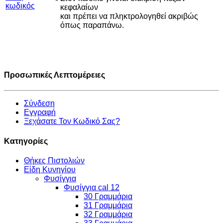
*
κωδικός
κεφαλαίων
και πρέπει να πληκτρολογηθεί ακριβώς
όπως παραπάνω.
Προσωπικές Λεπτομέρειες
Σύνδεση
Εγγραφή
Ξεχάσατε Τον Κωδικό Σας?
Κατηγορίες
Θήκες Πιστολιών
Είδη Κυνηγίου
Φυσίγγια
Φυσίγγια cal 12
30 Γραμμάρια
31 Γραμμάρια
32 Γραμμάρια