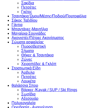
Σακίδια
Πετσέτες
Γκέτες
Τσαντάκια Ώμου/Μέσης/Ποδιού/Πορτοφόλια
Σάκος Ταξιδίου
Γάντια
Μπαντάνες-Μαντήλια
Μαχαίρια-Σουγιάδες
Ακονιστές/Πέτρες Ακονίσματος
Σώματα ασφαλείας
Πυροσβεστική
Σήματα
Θήκες & Τσαντάκια
Ζώνες
Χειροπέδες & Γκλόπ
Στρατιωτικά Είδη
Άρβυλα
Πετσέτες
Λουκέτα
θαλάσσια Σπορ
Βάρκες /Kayak / SUP / Ski Rings
Σωσίβια
Αξεσουάρ
Πολυεργαλεία
Ορειβασία - Αναρρίχηση