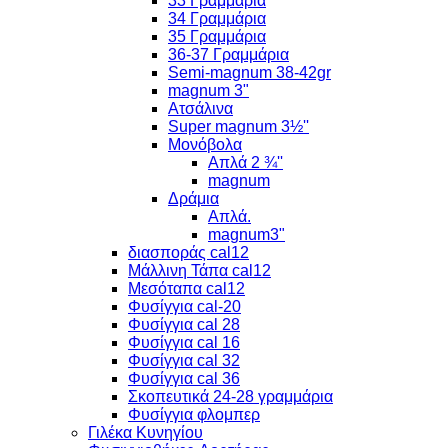
33 Γραμμάρια
34 Γραμμάρια
35 Γραμμάρια
36-37 Γραμμάρια
Semi-magnum 38-42gr
magnum 3"
Ατσάλινα
Super magnum 3½''
Μονόβολα
Απλά 2 ¾''
magnum
Δράμια
Απλά.
magnum3"
διασποράς cal12
Μάλλινη Τάπα cal12
Μεσόταπα cal12
Φυσίγγια cal-20
Φυσίγγια cal 28
Φυσίγγια cal 16
Φυσίγγια cal 32
Φυσίγγια cal 36
Σκοπευτικά 24-28 γραμμάρια
Φυσίγγια φλομπερ
Γιλέκα Κυνηγίου