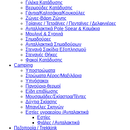
Γιλέκα Κατάδυσης
Βερμούδες Κατάδυσης
Γάντια/Καλτσάκια/Κουκούλες
Ζώνες-Βάρη Ζώνης
Τρίαινες / Τετράϊνες / Πενταϊνες / Δελφινιέρες
Ανταλλακτικά Pole Spear & Καμάκια
Μουλινέ & Σχοινιά
Σημαδούρες
Ανταλλακτικά Σημαδούρων
Στεγανά Σακίδια Εξοπλησμού
Στεγανές Θήκες
Φακοί Κατάδυσης
Camping
Υποστρώματα
Στρώματα Αέρος/Μαξιλάρια
Υπνόσακοι
Παγούρια-θερμοί
Είδη επιβίωσης
Μουσαμάδες/Σκίαστρα/Τέντες
Δύχτια Σκίασης
Μπανέλες Σκηνών
Εστίες υγραερίου /Ανταλακτικά
Εστίες
Φιάλες / Ανταλακτικά
Πεζοπορία / Trekkink