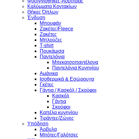
Φυσιγγιοθήκες-Αορτήρας
Καλύμματα Κοντακίων
Θήκες Όπλων
Ένδυση
Μπουφάν
Ζακέτες/Fleece
Ζακέτες
Μπλούζες
T-shirt
Πουκάμισα
Παντελόνια
Μπεκατσοπαντέλονα
Παντελόνια Κυνηγίου
Αμάνικα
Ισοθερμικά & Εσώρουχα
Γκέτες
Γάντια / Κασκόλ / Σκούφοι
Κασκόλ
Γάντια
Σκούφοι
Καπέλα κυνηγίου
Τιράντες/Ζώνες
Υπόδηση
Άρβυλα
Μπότες/Γαλότσες