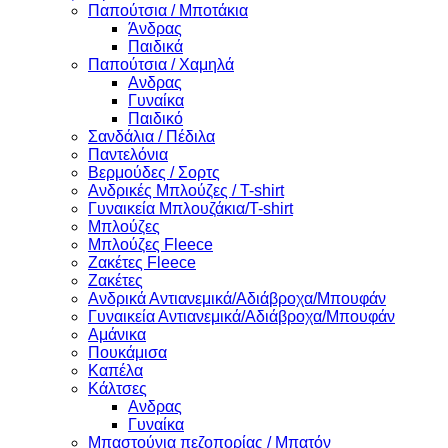
Παπούτσια / Μποτάκια
Άνδρας
Παιδικά
Παπούτσια / Χαμηλά
Ανδρας
Γυναίκα
Παιδικό
Σανδάλια / Πέδιλα
Παντελόνια
Βερμούδες / Σορτς
Ανδρικές Μπλούζες / T-shirt
Γυναικεία Μπλουζάκια/T-shirt
Μπλούζες
Μπλούζες Fleece
Ζακέτες Fleece
Ζακέτες
Ανδρικά Αντιανεμικά/Αδιάβροχα/Μπουφάν
Γυναικεία Αντιανεμικά/Αδιάβροχα/Μπουφάν
Αμάνικα
Πουκάμισα
Καπέλα
Κάλτσες
Ανδρας
Γυναίκα
Μπαστούνια πεζοπορίας / Μπατόν