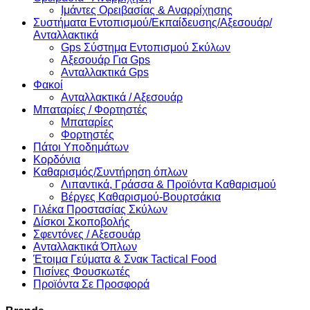
Ιμάντες Ορειβασίας & Αναρρίχησης
Συστήματα Εντοπισμού/Εκπαίδευσης/Αξεσουάρ/
Ανταλλακτικά
Gps Σύστημα Εντοπισμού Σκύλων
Αξεσουάρ Για Gps
Ανταλλακτικά Gps
Φακοί
Ανταλλακτικά / Αξεσουάρ
Μπαταρίες / Φορτηστές
Μπαταρίες
Φορτηστές
Πάτοι Υποδημάτων
Κορδόνια
Καθαρισμός/Συντήρηση όπλων
Λιπαντικά, Γράσσα & Προϊόντα Καθαρισμού
Βέργες Καθαρισμού-Βουρτσάκια
Γιλέκα Προστασίας Σκύλων
Δίσκοι Σκοποβολής
Σφεντόνες / Αξεσουάρ
Ανταλλακτικά Όπλων
Έτοιμα Γεύματα & Σνακ Tactical Food
Πισίνες Φουσκωτές
Προϊόντα Σε Προσφορά