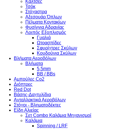
Κάλτσες
Τσόκ
Στόχαστρα
Αξεσουάρ Όπλων
Πέλματα Κοντακίων
Φυσίγγια Αδρανίας
Λοιπός Εξοπλισμός
Γυαλιά
Ωτοασπίδες
Σφυρίχτρες Σκύλων
Κουδούνια Σκύλων
Βλήματα Αεροβόλων
Βλήματα
5,5mm
BB / BBs
Αμπούλες Co2
Διόπτρες
Red Dot
Βάσης-Δαχτυλίδια
Ανταλλακτικά Αεροβόλων
Στόχοι - Βληματοδέκτες
Είδη Αλιείας
Σετ Combo Καλάμια Μηχανισμοί
Καλάμια
Spinning / LRF