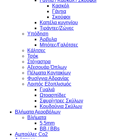
Γάντια / Κασκόλ / Σκούφοι
Κασκόλ
Γάντια
Σκούφοι
Καπέλα κυνηγίου
Τιράντες/Ζώνες
Υπόδηση
Άρβυλα
Μπότες/Γαλότσες
Κάλτσες
Τσόκ
Στόχαστρα
Αξεσουάρ Όπλων
Πέλματα Κοντακίων
Φυσίγγια Αδρανίας
Λοιπός Εξοπλισμός
Γυαλιά
Ωτοασπίδες
Σφυρίχτρες Σκύλων
Κουδούνια Σκύλων
Βλήματα Αεροβόλων
Βλήματα
5,5mm
BB / BBs
Αμπούλες Co2