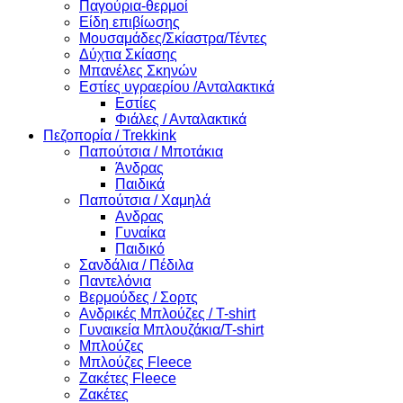
Παγούρια-θερμοί
Είδη επιβίωσης
Μουσαμάδες/Σκίαστρα/Τέντες
Δύχτια Σκίασης
Μπανέλες Σκηνών
Εστίες υγραερίου /Ανταλακτικά
Εστίες
Φιάλες / Ανταλακτικά
Πεζοπορία / Trekkink
Παπούτσια / Μποτάκια
Άνδρας
Παιδικά
Παπούτσια / Χαμηλά
Ανδρας
Γυναίκα
Παιδικό
Σανδάλια / Πέδιλα
Παντελόνια
Βερμούδες / Σορτς
Ανδρικές Μπλούζες / T-shirt
Γυναικεία Μπλουζάκια/T-shirt
Μπλούζες
Μπλούζες Fleece
Ζακέτες Fleece
Ζακέτες