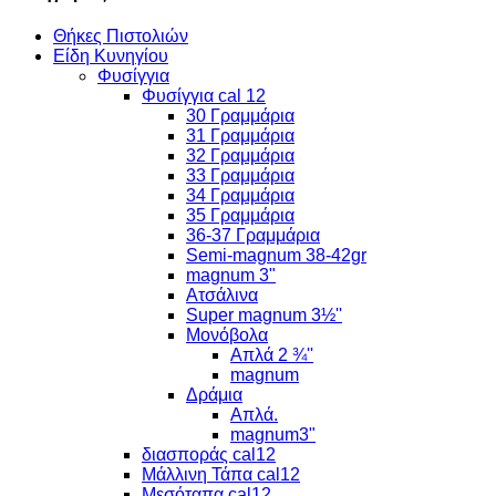
Θήκες Πιστολιών
Είδη Κυνηγίου
Φυσίγγια
Φυσίγγια cal 12
30 Γραμμάρια
31 Γραμμάρια
32 Γραμμάρια
33 Γραμμάρια
34 Γραμμάρια
35 Γραμμάρια
36-37 Γραμμάρια
Semi-magnum 38-42gr
magnum 3"
Ατσάλινα
Super magnum 3½''
Μονόβολα
Απλά 2 ¾''
magnum
Δράμια
Απλά.
magnum3"
διασποράς cal12
Μάλλινη Τάπα cal12
Μεσόταπα cal12