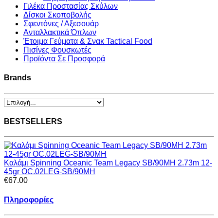
Γιλέκα Προστασίας Σκύλων
Δίσκοι Σκοποβολής
Σφεντόνες / Αξεσουάρ
Ανταλλακτικά Όπλων
Έτοιμα Γεύματα & Σνακ Tactical Food
Πισίνες Φουσκωτές
Προϊόντα Σε Προσφορά
Brands
BESTSELLERS
Καλάμι Spinning Oceanic Team Legacy SB/90MΗ 2.73m 12-
45gr OC.02LEG-SB/90MΗ
€67.00
Πληροφορίες