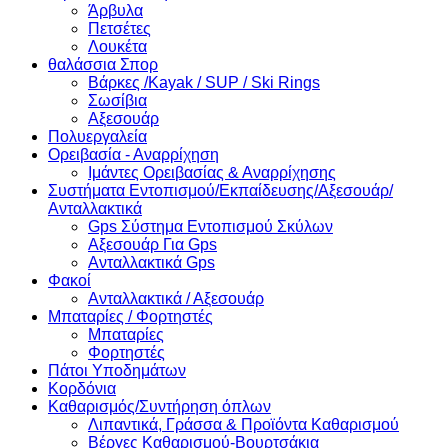
Άρβυλα
Πετσέτες
Λουκέτα
θαλάσσια Σπορ
Βάρκες /Kayak / SUP / Ski Rings
Σωσίβια
Αξεσουάρ
Πολυεργαλεία
Ορειβασία - Αναρρίχηση
Ιμάντες Ορειβασίας & Αναρρίχησης
Συστήματα Εντοπισμού/Εκπαίδευσης/Αξεσουάρ/
Ανταλλακτικά
Gps Σύστημα Εντοπισμού Σκύλων
Αξεσουάρ Για Gps
Ανταλλακτικά Gps
Φακοί
Ανταλλακτικά / Αξεσουάρ
Μπαταρίες / Φορτηστές
Μπαταρίες
Φορτηστές
Πάτοι Υποδημάτων
Κορδόνια
Καθαρισμός/Συντήρηση όπλων
Λιπαντικά, Γράσσα & Προϊόντα Καθαρισμού
Βέργες Καθαρισμού-Βουρτσάκια