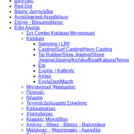
Διόπτρες
Red Dot
Βάσης-Δαχτυλίδια
Ανταλλακτικά Αεροβόλων
Στόχοι - Βληματοδέκτες
Είδη Αλιείας
Σετ Combo Καλάμια Μηχανισμοί
Καλάμια
Spinning / LRF
Casting/Surf Casting/Hevy Casting
Tai Rubber/Slow Jigging/Shore
Jigging/Jigging/Inchiku/Boat/Kabura/Tenya
Egi
Συρτής / Καθετής
Απίκο
Εγγλέζικο/Macth
Μηχανισμοί Ψαρέματος
Πετονιές
Νήματα
Τεχνητά Δολώματα Σιλικόνης
Καλαμαριέρες
Χταποδιέρες
Κεφαλές Μολύβδου
Απόχες - Θήκες - Βάσεις - Βαλιτσάκια
Μαλάγρες - Ψαροτροφες - Αμινοξέα