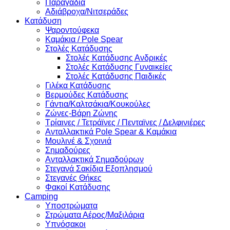
Παραγάδια
Αδιάβροχα/Νιτσεράδες
Κατάδυση
Ψαροντούφεκα
Καμάκια / Pole Spear
Στολές Κατάδυσης
Στολές Κατάδυσης Ανδρικές
Στολές Κατάδυσης Γυναικείες
Στολές Κατάδυσης Παιδικές
Γιλέκα Κατάδυσης
Βερμούδες Κατάδυσης
Γάντια/Καλτσάκια/Κουκούλες
Ζώνες-Βάρη Ζώνης
Τρίαινες / Τετράϊνες / Πενταϊνες / Δελφινιέρες
Ανταλλακτικά Pole Spear & Καμάκια
Μουλινέ & Σχοινιά
Σημαδούρες
Ανταλλακτικά Σημαδούρων
Στεγανά Σακίδια Εξοπλησμού
Στεγανές Θήκες
Φακοί Κατάδυσης
Camping
Υποστρώματα
Στρώματα Αέρος/Μαξιλάρια
Υπνόσακοι