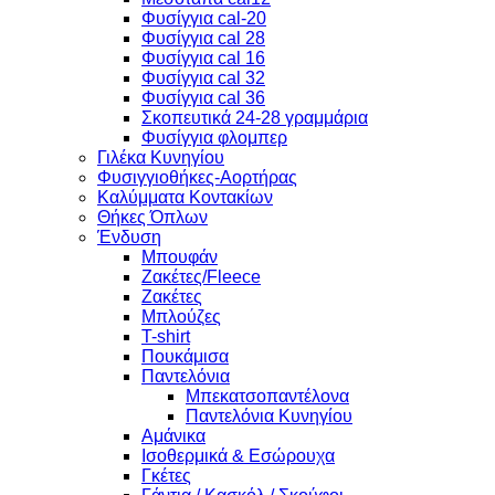
Φυσίγγια cal-20
Φυσίγγια cal 28
Φυσίγγια cal 16
Φυσίγγια cal 32
Φυσίγγια cal 36
Σκοπευτικά 24-28 γραμμάρια
Φυσίγγια φλομπερ
Γιλέκα Κυνηγίου
Φυσιγγιοθήκες-Αορτήρας
Καλύμματα Κοντακίων
Θήκες Όπλων
Ένδυση
Μπουφάν
Ζακέτες/Fleece
Ζακέτες
Μπλούζες
T-shirt
Πουκάμισα
Παντελόνια
Μπεκατσοπαντέλονα
Παντελόνια Κυνηγίου
Αμάνικα
Ισοθερμικά & Εσώρουχα
Γκέτες