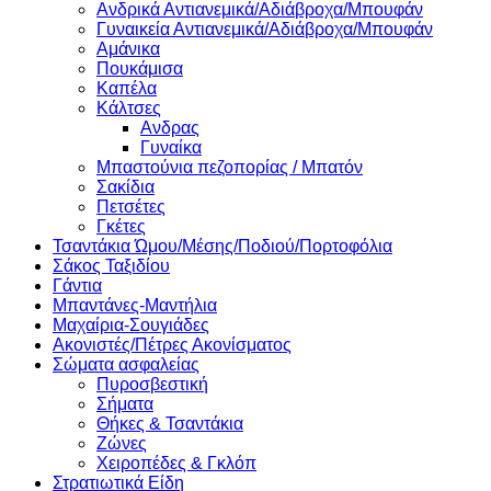
Ανδρικά Αντιανεμικά/Αδιάβροχα/Μπουφάν
Γυναικεία Αντιανεμικά/Αδιάβροχα/Μπουφάν
Αμάνικα
Πουκάμισα
Καπέλα
Κάλτσες
Ανδρας
Γυναίκα
Μπαστούνια πεζοπορίας / Μπατόν
Σακίδια
Πετσέτες
Γκέτες
Τσαντάκια Ώμου/Μέσης/Ποδιού/Πορτοφόλια
Σάκος Ταξιδίου
Γάντια
Μπαντάνες-Μαντήλια
Μαχαίρια-Σουγιάδες
Ακονιστές/Πέτρες Ακονίσματος
Σώματα ασφαλείας
Πυροσβεστική
Σήματα
Θήκες & Τσαντάκια
Ζώνες
Χειροπέδες & Γκλόπ
Στρατιωτικά Είδη