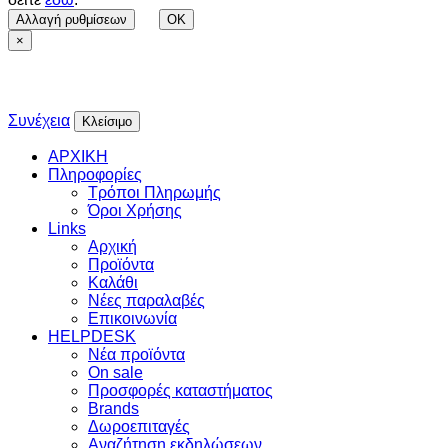
Αλλαγή ρυθμίσεων
OK
×
Συνέχεια
Κλείσιμο
ΑΡΧΙΚΗ
Πληροφορίες
Τρόποι Πληρωμής
Όροι Χρήσης
Links
Αρχική
Προϊόντα
Καλάθι
Νέες παραλαβές
Επικοινωνία
HELPDESK
Νέα προϊόντα
On sale
Προσφορές καταστήματος
Brands
Δωροεπιταγές
Αναζήτηση εκδηλώσεων