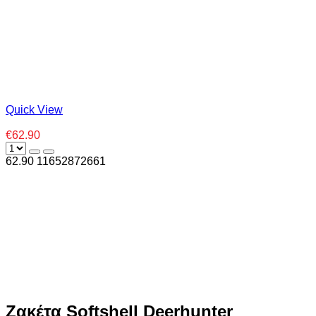
Quick View
€62.90
62.90
1
1652872661
Ζακέτα Softshell Deerhunter