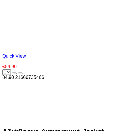
Quick View
€84.90
84.90
2
1666735466