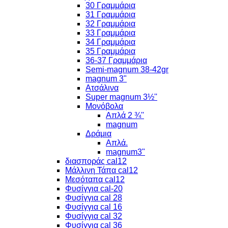
30 Γραμμάρια
31 Γραμμάρια
32 Γραμμάρια
33 Γραμμάρια
34 Γραμμάρια
35 Γραμμάρια
36-37 Γραμμάρια
Semi-magnum 38-42gr
magnum 3"
Ατσάλινα
Super magnum 3½''
Μονόβολα
Απλά 2 ¾''
magnum
Δράμια
Απλά.
magnum3"
διασποράς cal12
Μάλλινη Τάπα cal12
Μεσόταπα cal12
Φυσίγγια cal-20
Φυσίγγια cal 28
Φυσίγγια cal 16
Φυσίγγια cal 32
Φυσίγγια cal 36