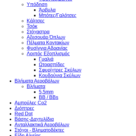
Υπόδηση
Άρβυλα
Μπότες/Γαλότσες
Κάλτσες
Τσόκ
Στόχαστρα
Αξεσουάρ Όπλων
Πέλματα Κοντακίων
Φυσίγγια Αδρανίας
Λοιπός Εξοπλισμός
Γυαλιά
Ωτοασπίδες
Σφυρίχτρες Σκύλων
Κουδούνια Σκύλων
Βλήματα Αεροβόλων
Βλήματα
5,5mm
BB / BBs
Αμπούλες Co2
Διόπτρες
Red Dot
Βάσης-Δαχτυλίδια
Ανταλλακτικά Αεροβόλων
Στόχοι - Βληματοδέκτες
Είδη Αλιείας