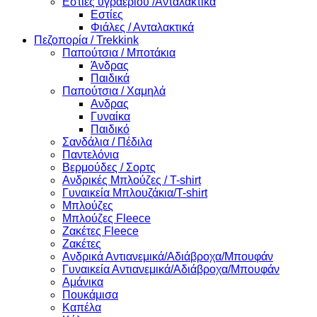
Εστίες υγραερίου /Ανταλακτικά
Εστίες
Φιάλες / Ανταλακτικά
Πεζοπορία / Trekkink
Παπούτσια / Μποτάκια
Άνδρας
Παιδικά
Παπούτσια / Χαμηλά
Ανδρας
Γυναίκα
Παιδικό
Σανδάλια / Πέδιλα
Παντελόνια
Βερμούδες / Σορτς
Ανδρικές Μπλούζες / T-shirt
Γυναικεία Μπλουζάκια/T-shirt
Μπλούζες
Μπλούζες Fleece
Ζακέτες Fleece
Ζακέτες
Ανδρικά Αντιανεμικά/Αδιάβροχα/Μπουφάν
Γυναικεία Αντιανεμικά/Αδιάβροχα/Μπουφάν
Αμάνικα
Πουκάμισα
Καπέλα