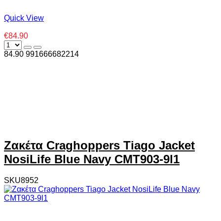
Quick View
€84.90
84.90
99
1666682214
Ζακέτα Craghoppers Tiago Jacket
NosiLife Blue Navy CMT903-9l1
SKU8952