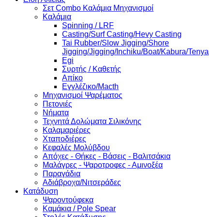
Σετ Combo Καλάμια Μηχανισμοί
Καλάμια
Spinning / LRF
Casting/Surf Casting/Hevy Casting
Tai Rubber/Slow Jigging/Shore
Jigging/Jigging/Inchiku/Boat/Kabura/Tenya
Egi
Συρτής / Καθετής
Απίκο
Εγγλέζικο/Macth
Μηχανισμοί Ψαρέματος
Πετονιές
Νήματα
Τεχνητά Δολώματα Σιλικόνης
Καλαμαριέρες
Χταποδιέρες
Κεφαλές Μολύβδου
Απόχες - Θήκες - Βάσεις - Βαλιτσάκια
Μαλάγρες - Ψαροτροφες - Αμινοξέα
Παραγάδια
Αδιάβροχα/Νιτσεράδες
Κατάδυση
Ψαροντούφεκα
Καμάκια / Pole Spear