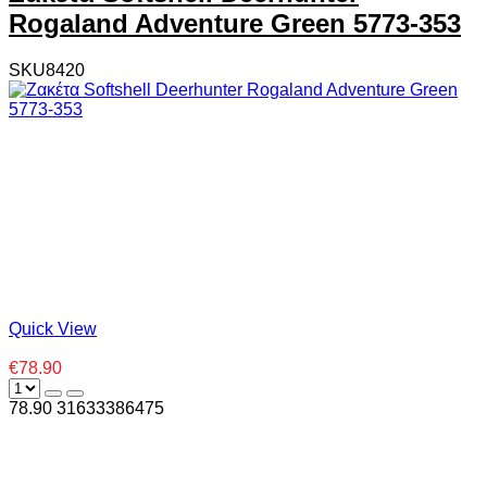
Rogaland Adventure Green 5773-353
SKU8420
Quick View
€78.90
78.90
3
1633386475