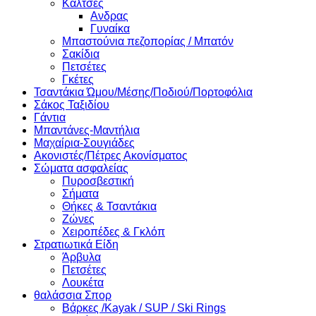
Κάλτσες
Ανδρας
Γυναίκα
Μπαστούνια πεζοπορίας / Μπατόν
Σακίδια
Πετσέτες
Γκέτες
Τσαντάκια Ώμου/Μέσης/Ποδιού/Πορτοφόλια
Σάκος Ταξιδίου
Γάντια
Μπαντάνες-Μαντήλια
Μαχαίρια-Σουγιάδες
Ακονιστές/Πέτρες Ακονίσματος
Σώματα ασφαλείας
Πυροσβεστική
Σήματα
Θήκες & Τσαντάκια
Ζώνες
Χειροπέδες & Γκλόπ
Στρατιωτικά Είδη
Άρβυλα
Πετσέτες
Λουκέτα
θαλάσσια Σπορ
Βάρκες /Kayak / SUP / Ski Rings