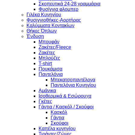
Σκοπευτικά 24-28 γραμμάρια
Φυσίγγια φλομπερ
Γιλέκα Κυνηγίου
Φυσιγγιοθήκες-Αορτήρας
Καλύμματα Κοντακίων
Θήκες Όπλων
Ένδυση
Μπουφάν
Ζακέτες/Fleece
Ζακέτες
Μπλούζες
T-shirt
Πουκάμισα
Παντελόνια
Μπεκατσοπαντέλονα
Παντελόνια Κυνηγίου
Αμάνικα
Ισοθερμικά & Εσώρουχα
Γκέτες
Γάντια / Κασκόλ / Σκούφοι
Κασκόλ
Γάντια
Σκούφοι
Καπέλα κυνηγίου
Τιράντες/Ζώνες