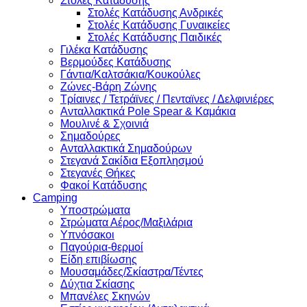
Στολές Κατάδυσης
Στολές Κατάδυσης Ανδρικές
Στολές Κατάδυσης Γυναικείες
Στολές Κατάδυσης Παιδικές
Γιλέκα Κατάδυσης
Βερμούδες Κατάδυσης
Γάντια/Καλτσάκια/Κουκούλες
Ζώνες-Βάρη Ζώνης
Τρίαινες / Τετράϊνες / Πενταϊνες / Δελφινιέρες
Ανταλλακτικά Pole Spear & Καμάκια
Μουλινέ & Σχοινιά
Σημαδούρες
Ανταλλακτικά Σημαδούρων
Στεγανά Σακίδια Εξοπλησμού
Στεγανές Θήκες
Φακοί Κατάδυσης
Camping
Υποστρώματα
Στρώματα Αέρος/Μαξιλάρια
Υπνόσακοι
Παγούρια-θερμοί
Είδη επιβίωσης
Μουσαμάδες/Σκίαστρα/Τέντες
Δύχτια Σκίασης
Μπανέλες Σκηνών