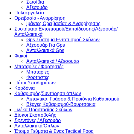
Σωσίβια
Αξεσουάρ
Πολυεργαλεία
Ορειβασία - Αναρρίχηση
Ιμάντες Ορειβασίας & Αναρρίχησης
Συστήματα Εντοπισμού/Εκπαίδευσης/Αξεσουάρ/
Ανταλλακτικά
Gps Σύστημα Εντοπισμού Σκύλων
Αξεσουάρ Για Gps
Ανταλλακτικά Gps
Φακοί
Ανταλλακτικά / Αξεσουάρ
Μπαταρίες / Φορτηστές
Μπαταρίες
Φορτηστές
Πάτοι Υποδημάτων
Κορδόνια
Καθαρισμός/Συντήρηση όπλων
Λιπαντικά, Γράσσα & Προϊόντα Καθαρισμού
Βέργες Καθαρισμού-Βουρτσάκια
Γιλέκα Προστασίας Σκύλων
Δίσκοι Σκοποβολής
Σφεντόνες / Αξεσουάρ
Ανταλλακτικά Όπλων
Έτοιμα Γεύματα & Σνακ Tactical Food