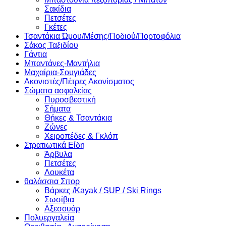
Σακίδια
Πετσέτες
Γκέτες
Τσαντάκια Ώμου/Μέσης/Ποδιού/Πορτοφόλια
Σάκος Ταξιδίου
Γάντια
Μπαντάνες-Μαντήλια
Μαχαίρια-Σουγιάδες
Ακονιστές/Πέτρες Ακονίσματος
Σώματα ασφαλείας
Πυροσβεστική
Σήματα
Θήκες & Τσαντάκια
Ζώνες
Χειροπέδες & Γκλόπ
Στρατιωτικά Είδη
Άρβυλα
Πετσέτες
Λουκέτα
θαλάσσια Σπορ
Βάρκες /Kayak / SUP / Ski Rings
Σωσίβια
Αξεσουάρ
Πολυεργαλεία