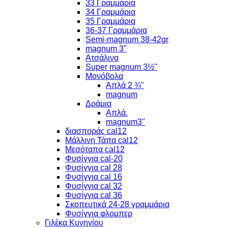
33 Γραμμάρια
34 Γραμμάρια
35 Γραμμάρια
36-37 Γραμμάρια
Semi-magnum 38-42gr
magnum 3"
Ατσάλινα
Super magnum 3½''
Μονόβολα
Απλά 2 ¾''
magnum
Δράμια
Απλά.
magnum3"
διασποράς cal12
Μάλλινη Τάπα cal12
Μεσόταπα cal12
Φυσίγγια cal-20
Φυσίγγια cal 28
Φυσίγγια cal 16
Φυσίγγια cal 32
Φυσίγγια cal 36
Σκοπευτικά 24-28 γραμμάρια
Φυσίγγια φλομπερ
Γιλέκα Κυνηγίου