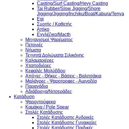
Casting/Surf Casting/Hevy Casting
Tai Rubber/Slow Jigging/Shore
Jigging/Jigging/Inchiku/Boat/Kabura/Tenya
Egi
Συρτής / Καθετής
Απίκο
Εγγλέζικο/Macth
Μηχανισμοί Ψαρέματος
Πετονιές
Νήματα
Τεχνητά Δολώματα Σιλικόνης
Καλαμαριέρες
Χταποδιέρες
Κεφαλές Μολύβδου
Απόχες - Θήκες - Βάσεις - Βαλιτσάκια
Μαλάγρες - Ψαροτροφες - Αμινοξέα
Παραγάδια
Αδιάβροχα/Νιτσεράδες
Κατάδυση
Ψαροντούφεκα
Καμάκια / Pole Spear
Στολές Κατάδυσης
Στολές Κατάδυσης Ανδρικές
Στολές Κατάδυσης Γυναικείες
Στολές Κατάδυσης Παιδικές