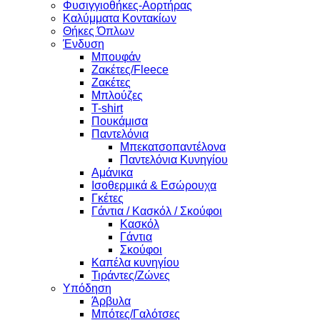
Φυσιγγιοθήκες-Αορτήρας
Καλύμματα Κοντακίων
Θήκες Όπλων
Ένδυση
Μπουφάν
Ζακέτες/Fleece
Ζακέτες
Μπλούζες
T-shirt
Πουκάμισα
Παντελόνια
Μπεκατσοπαντέλονα
Παντελόνια Κυνηγίου
Αμάνικα
Ισοθερμικά & Εσώρουχα
Γκέτες
Γάντια / Κασκόλ / Σκούφοι
Κασκόλ
Γάντια
Σκούφοι
Καπέλα κυνηγίου
Τιράντες/Ζώνες
Υπόδηση
Άρβυλα
Μπότες/Γαλότσες