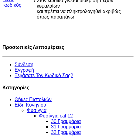
Στον κωδικό γίνεται διάκριση πεζών
*
κωδικός
κεφαλαίων
και πρέπει να πληκτρολογηθεί ακριβώς
όπως παραπάνω.
Προσωπικές Λεπτομέρειες
Σύνδεση
Εγγραφή
Ξεχάσατε Τον Κωδικό Σας?
Κατηγορίες
Θήκες Πιστολιών
Είδη Κυνηγίου
Φυσίγγια
Φυσίγγια cal 12
30 Γραμμάρια
31 Γραμμάρια
32 Γραμμάρια