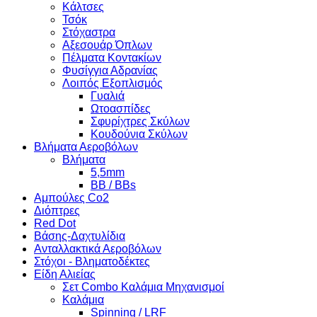
Κάλτσες
Τσόκ
Στόχαστρα
Αξεσουάρ Όπλων
Πέλματα Κοντακίων
Φυσίγγια Αδρανίας
Λοιπός Εξοπλισμός
Γυαλιά
Ωτοασπίδες
Σφυρίχτρες Σκύλων
Κουδούνια Σκύλων
Βλήματα Αεροβόλων
Βλήματα
5,5mm
BB / BBs
Αμπούλες Co2
Διόπτρες
Red Dot
Βάσης-Δαχτυλίδια
Ανταλλακτικά Αεροβόλων
Στόχοι - Βληματοδέκτες
Είδη Αλιείας
Σετ Combo Καλάμια Μηχανισμοί
Καλάμια
Spinning / LRF