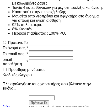
με κολλημένες ραφές.
Ταινία 4 κατευθύνσεων για μέγιστη ευελιξία και άνεση.
Καουτσούκ στην περιοχή λαβής.
Μανσέτα από νεοπρένιο και σφιγκτήρα στο άνοιγμα
για απαλή και άνετη αίσθηση.
92% πολυεστέρα.
8% ελαστάν.
Περιοχή πιασίματος : 100% PU.
Πρότεινε Το
Το όνομά σας
*
Το email σας
*
email
*
παραλήπτη
Προσθήκη μηνύματος
Κωδικός ελέγχου
Πληκτρολογήστε τους χαρακτήρες που βλέπετε στην
εικόνα...
Πρότεινε Το
Νέος