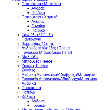
Παπούτσια / Μποτάκια
Άνδρας
Παιδικά
Παπούτσια / Χαμηλά
Ανδρας
Γυναίκα
Παιδικό
Σανδάλια / Πέδιλα
Παντελόνια
Βερμούδες / Σορτς
Ανδρικές Μπλούζες / T-shirt
Γυναικεία Μπλουζάκια/T-shirt
Μπλούζες
Μπλούζες Fleece
Ζακέτες Fleece
Ζακέτες
Ανδρικά Αντιανεμικά/Αδιάβροχα/Μπουφάν
Γυναικεία Αντιανεμικά/Αδιάβροχα/Μπουφάν
Αμάνικα
Πουκάμισα
Καπέλα
Κάλτσες
Ανδρας
Γυναίκα
Μπαστούνια πεζοπορίας / Μπατόν