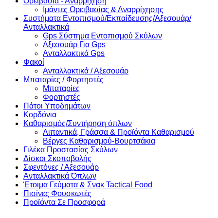
Ορειβασία - Αναρρίχηση
Ιμάντες Ορειβασίας & Αναρρίχησης
Συστήματα Εντοπισμού/Εκπαίδευσης/Αξεσουάρ/
Ανταλλακτικά
Gps Σύστημα Εντοπισμού Σκύλων
Αξεσουάρ Για Gps
Ανταλλακτικά Gps
Φακοί
Ανταλλακτικά / Αξεσουάρ
Μπαταρίες / Φορτηστές
Μπαταρίες
Φορτηστές
Πάτοι Υποδημάτων
Κορδόνια
Καθαρισμός/Συντήρηση όπλων
Λιπαντικά, Γράσσα & Προϊόντα Καθαρισμού
Βέργες Καθαρισμού-Βουρτσάκια
Γιλέκα Προστασίας Σκύλων
Δίσκοι Σκοποβολής
Σφεντόνες / Αξεσουάρ
Ανταλλακτικά Όπλων
Έτοιμα Γεύματα & Σνακ Tactical Food
Πισίνες Φουσκωτές
Προϊόντα Σε Προσφορά