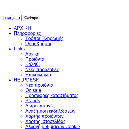
Συνέχεια
Κλείσιμο
ΑΡΧΙΚΗ
Πληροφορίες
Τρόποι Πληρωμής
Όροι Χρήσης
Links
Αρχική
Προϊόντα
Καλάθι
Νέες παραλαβές
Επικοινωνία
HELPDESK
Νέα προϊόντα
On sale
Προσφορές καταστήματος
Brands
Δωροεπιταγές
Αναζήτηση εκδηλώσεων
Χάρτης προϊόντων
Χάρτης ιστοσελίδας
Αλλαγή ρυθμίσεων Cookie