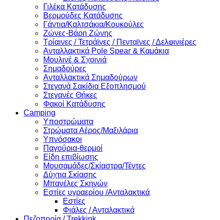
Γιλέκα Κατάδυσης
Βερμούδες Κατάδυσης
Γάντια/Καλτσάκια/Κουκούλες
Ζώνες-Βάρη Ζώνης
Τρίαινες / Τετράϊνες / Πενταϊνες / Δελφινιέρες
Ανταλλακτικά Pole Spear & Καμάκια
Μουλινέ & Σχοινιά
Σημαδούρες
Ανταλλακτικά Σημαδούρων
Στεγανά Σακίδια Εξοπλησμού
Στεγανές Θήκες
Φακοί Κατάδυσης
Camping
Υποστρώματα
Στρώματα Αέρος/Μαξιλάρια
Υπνόσακοι
Παγούρια-θερμοί
Είδη επιβίωσης
Μουσαμάδες/Σκίαστρα/Τέντες
Δύχτια Σκίασης
Μπανέλες Σκηνών
Εστίες υγραερίου /Ανταλακτικά
Εστίες
Φιάλες / Ανταλακτικά
Πεζοπορία / Trekkink