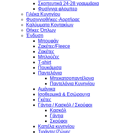
Σκοπευτικά 24-28 γραμμάρια
Φυσίγγια φλομπερ
Γιλέκα Κυνηγίου
Φυσιγγιοθήκες-Αορτήρας
Καλύμματα Κοντακίων
Θήκες Όπλων
Ένδυση
Μπουφάν
Ζακέτες/Fleece
Ζακέτες
Μπλούζες
T-shirt
Πουκάμισα
Παντελόνια
Μπεκατσοπαντέλονα
Παντελόνια Κυνηγίου
Αμάνικα
Ισοθερμικά & Εσώρουχα
Γκέτες
Γάντια / Κασκόλ / Σκούφοι
Κασκόλ
Γάντια
Σκούφοι
Καπέλα κυνηγίου
Τιράντες/Ζώνες