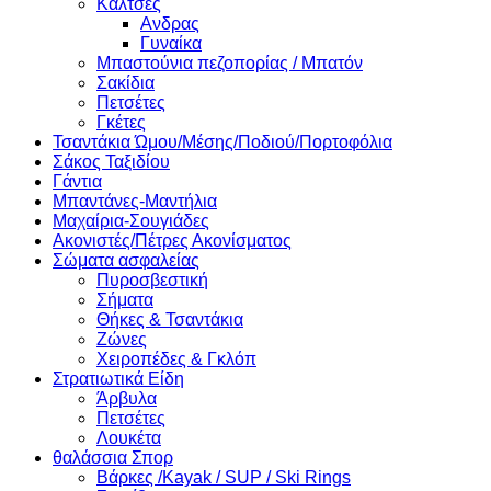
Κάλτσες
Ανδρας
Γυναίκα
Μπαστούνια πεζοπορίας / Μπατόν
Σακίδια
Πετσέτες
Γκέτες
Τσαντάκια Ώμου/Μέσης/Ποδιού/Πορτοφόλια
Σάκος Ταξιδίου
Γάντια
Μπαντάνες-Μαντήλια
Μαχαίρια-Σουγιάδες
Ακονιστές/Πέτρες Ακονίσματος
Σώματα ασφαλείας
Πυροσβεστική
Σήματα
Θήκες & Τσαντάκια
Ζώνες
Χειροπέδες & Γκλόπ
Στρατιωτικά Είδη
Άρβυλα
Πετσέτες
Λουκέτα
θαλάσσια Σπορ
Βάρκες /Kayak / SUP / Ski Rings