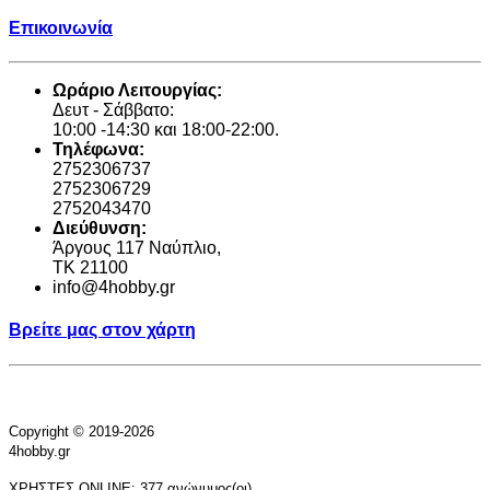
Επικοινωνία
Ωράριο Λειτουργίας:
Δευτ - Σάββατο:
10:00 -14:30 και 18:00-22:00.
Τηλέφωνα:
2752306737
2752306729
2752043470
Διεύθυνση:
Άργους 117 Ναύπλιο,
TK 21100
info@4hobby.gr
Βρείτε μας στον χάρτη
Copyright © 2019-2026
4hobby.gr
ΧΡΗΣΤΕΣ ONLINE: 377 ανώνυμος(οι)