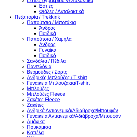
Εστίες υγραερίου /Ανταλακτικά
Εστίες
Φιάλες / Ανταλακτικά
Πεζοπορία / Trekkink
Παπούτσια / Μποτάκια
Άνδρας
Παιδικά
Παπούτσια / Χαμηλά
Ανδρας
Γυναίκα
Παιδικό
Σανδάλια / Πέδιλα
Παντελόνια
Βερμούδες / Σορτς
Ανδρικές Μπλούζες / T-shirt
Γυναικεία Μπλουζάκια/T-shirt
Μπλούζες
Μπλούζες Fleece
Ζακέτες Fleece
Ζακέτες
Ανδρικά Αντιανεμικά/Αδιάβροχα/Μπουφάν
Γυναικεία Αντιανεμικά/Αδιάβροχα/Μπουφάν
Αμάνικα
Πουκάμισα
Καπέλα