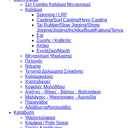
Σετ Combo Καλάμια Μηχανισμοί
Καλάμια
Spinning / LRF
Casting/Surf Casting/Hevy Casting
Tai Rubber/Slow Jigging/Shore
Jigging/Jigging/Inchiku/Boat/Kabura/Tenya
Egi
Συρτής / Καθετής
Απίκο
Εγγλέζικο/Macth
Μηχανισμοί Ψαρέματος
Πετονιές
Νήματα
Τεχνητά Δολώματα Σιλικόνης
Καλαμαριέρες
Χταποδιέρες
Κεφαλές Μολύβδου
Απόχες - Θήκες - Βάσεις - Βαλιτσάκια
Μαλάγρες - Ψαροτροφες - Αμινοξέα
Παραγάδια
Αδιάβροχα/Νιτσεράδες
Κατάδυση
Ψαροντούφεκα
Καμάκια / Pole Spear
Στολές Κατάδυσης