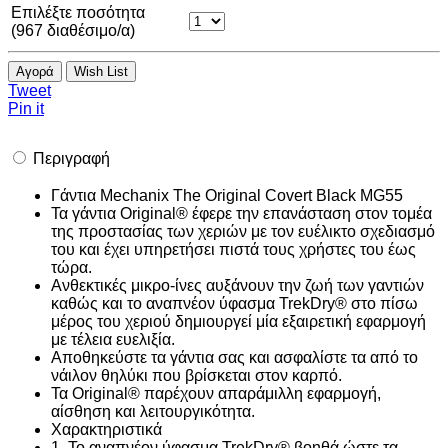
Επιλέξτε ποσότητα
(
967
διαθέσιμο/α)
Αγορά
Wish List
Tweet
Pin it
Περιγραφή
Γάντια Mechanix The Original Covert Black MG55
Τα γάντια Original® έφερε την επανάσταση στον τομέα
της προστασίας των χεριών με τον ευέλικτο σχεδιασμό
του και έχει υπηρετήσει πιστά τους χρήστες του έως
τώρα.
Ανθεκτικές μικρο-ίνες αυξάνουν την ζωή των γαντιών
καθώς και το αναπνέον ύφασμα TrekDry® στο πίσω
μέρος του χεριού δημιουργεί μία εξαιρετική εφαρμογή
με τέλεια ευελιξία.
Αποθηκεύστε τα γάντια σας και ασφαλίστε τα από το
νάιλον θηλύκι που βρίσκεται στον καρπό.
Τα Original® παρέχουν απαράμιλλη εφαρμογή,
αίσθηση και λειτουργικότητα.
Χαρακτηριστικά
1. Το αναπνέον ύφασμα TrekDry® βοηθά ώστε τα