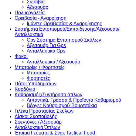
Σωσίβια
Αξεσουάρ
Πολυεργαλεία
Ορειβασία - Αναρρίχηση
Ιμάντες Ορειβασίας & Αναρρίχησης
Συστήματα Εντοπισμού/Εκπαίδευσης/Αξεσουάρ/
Ανταλλακτικά
Gps Σύστημα Εντοπισμού Σκύλων
Αξεσουάρ Για Gps
Ανταλλακτικά Gps
Φακοί
Ανταλλακτικά / Αξεσουάρ
Μπαταρίες / Φορτηστές
Μπαταρίες
Φορτηστές
Πάτοι Υποδημάτων
Κορδόνια
Καθαρισμός/Συντήρηση όπλων
Λιπαντικά, Γράσσα & Προϊόντα Καθαρισμού
Βέργες Καθαρισμού-Βουρτσάκια
Γιλέκα Προστασίας Σκύλων
Δίσκοι Σκοποβολής
Σφεντόνες / Αξεσουάρ
Ανταλλακτικά Όπλων
Έτοιμα Γεύματα & Σνακ Tactical Food