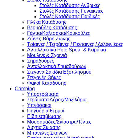
Στολές Κατάδυσης Ανδρικές
Στολές Κατάδυσης Γυναικείες
Στολές Κατάδυσης Παιδικές
Γιλέκα Κατάδυσης
Βερμούδες Κατάδυσης
Γάντια/Καλτσάκια/Κουκούλες
Ζώνες-Βάρη Ζώνης
Τρίαινες / Τετράϊνες / Πενταϊνες / Δελφινιέρες
Ανταλλακτικά Pole Spear & Καμάκια
Μουλινέ & Σχοινιά
Σημαδούρες
Ανταλλακτικά Σημαδούρων
Στεγανά Σακίδια Εξοπλησμού
Στεγανές Θήκες
Φακοί Κατάδυσης
Camping
Υποστρώματα
Στρώματα Αέρος/Μαξιλάρια
Υπνόσακοι
Παγούρια-θερμοί
Είδη επιβίωσης
Μουσαμάδες/Σκίαστρα/Τέντες
Δύχτια Σκίασης
Μπανέλες Σκηνών