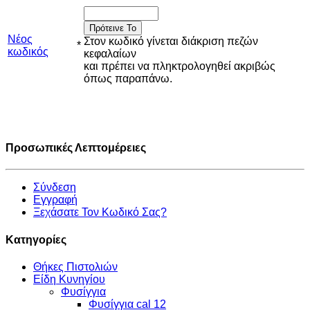
Πρότεινε Το
Νέος
Στον κωδικό γίνεται διάκριση πεζών
*
κωδικός
κεφαλαίων
και πρέπει να πληκτρολογηθεί ακριβώς
όπως παραπάνω.
Προσωπικές Λεπτομέρειες
Σύνδεση
Εγγραφή
Ξεχάσατε Τον Κωδικό Σας?
Κατηγορίες
Θήκες Πιστολιών
Είδη Κυνηγίου
Φυσίγγια
Φυσίγγια cal 12