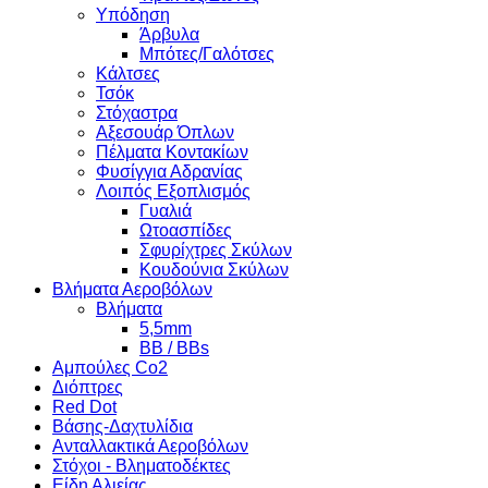
Υπόδηση
Άρβυλα
Μπότες/Γαλότσες
Κάλτσες
Τσόκ
Στόχαστρα
Αξεσουάρ Όπλων
Πέλματα Κοντακίων
Φυσίγγια Αδρανίας
Λοιπός Εξοπλισμός
Γυαλιά
Ωτοασπίδες
Σφυρίχτρες Σκύλων
Κουδούνια Σκύλων
Βλήματα Αεροβόλων
Βλήματα
5,5mm
BB / BBs
Αμπούλες Co2
Διόπτρες
Red Dot
Βάσης-Δαχτυλίδια
Ανταλλακτικά Αεροβόλων
Στόχοι - Βληματοδέκτες
Είδη Αλιείας