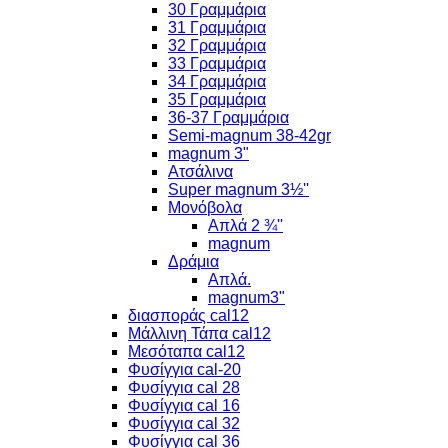
30 Γραμμάρια
31 Γραμμάρια
32 Γραμμάρια
33 Γραμμάρια
34 Γραμμάρια
35 Γραμμάρια
36-37 Γραμμάρια
Semi-magnum 38-42gr
magnum 3"
Ατσάλινα
Super magnum 3½''
Μονόβολα
Απλά 2 ¾''
magnum
Δράμια
Απλά.
magnum3"
διασποράς cal12
Μάλλινη Τάπα cal12
Μεσόταπα cal12
Φυσίγγια cal-20
Φυσίγγια cal 28
Φυσίγγια cal 16
Φυσίγγια cal 32
Φυσίγγια cal 36