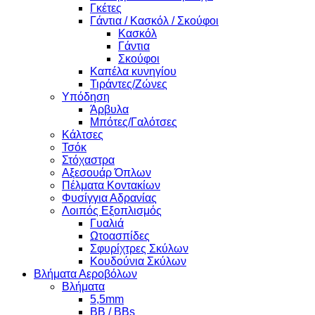
Γκέτες
Γάντια / Κασκόλ / Σκούφοι
Κασκόλ
Γάντια
Σκούφοι
Καπέλα κυνηγίου
Τιράντες/Ζώνες
Υπόδηση
Άρβυλα
Μπότες/Γαλότσες
Κάλτσες
Τσόκ
Στόχαστρα
Αξεσουάρ Όπλων
Πέλματα Κοντακίων
Φυσίγγια Αδρανίας
Λοιπός Εξοπλισμός
Γυαλιά
Ωτοασπίδες
Σφυρίχτρες Σκύλων
Κουδούνια Σκύλων
Βλήματα Αεροβόλων
Βλήματα
5,5mm
BB / BBs