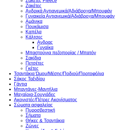
Ζακέτες Fleece
Ζακέτες
Ανδρικά Αντιανεμικά/Αδιάβροχα/Μπουφάν
Γυναικεία Αντιανεμικά/Αδιάβροχα/Μπουφάν
Αμάνικα
Πουκάμισα
Καπέλα
Κάλτσες
Ανδρας
Γυναίκα
Μπαστούνια πεζοπορίας / Μπατόν
Σακίδια
Πετσέτες
Γκέτες
Τσαντάκια Ώμου/Μέσης/Ποδιού/Πορτοφόλια
Σάκος Ταξιδίου
Γάντια
Μπαντάνες-Μαντήλια
Μαχαίρια-Σουγιάδες
Ακονιστές/Πέτρες Ακονίσματος
Σώματα ασφαλείας
Πυροσβεστική
Σήματα
Θήκες & Τσαντάκια
Ζώνες