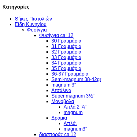
Κατηγορίες
Θήκες Πιστολιών
Είδη Κυνηγίου
Φυσίγγια
Φυσίγγια cal 12
30 Γραμμάρια
31 Γραμμάρια
32 Γραμμάρια
33 Γραμμάρια
34 Γραμμάρια
35 Γραμμάρια
36-37 Γραμμάρια
Semi-magnum 38-42gr
magnum 3"
Ατσάλινα
Super magnum 3½''
Μονόβολα
Απλά 2 ¾''
magnum
Δράμια
Απλά.
magnum3"
διασποράς cal12