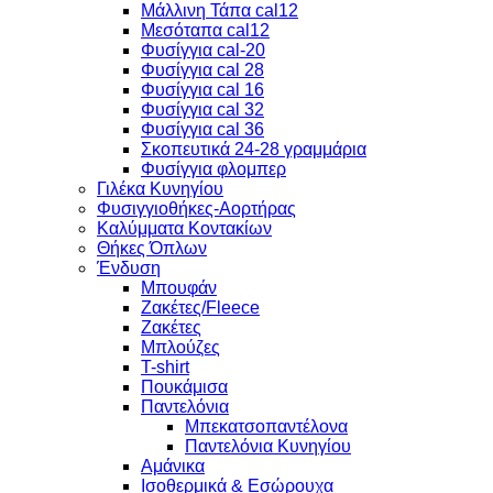
Μάλλινη Τάπα cal12
Μεσόταπα cal12
Φυσίγγια cal-20
Φυσίγγια cal 28
Φυσίγγια cal 16
Φυσίγγια cal 32
Φυσίγγια cal 36
Σκοπευτικά 24-28 γραμμάρια
Φυσίγγια φλομπερ
Γιλέκα Κυνηγίου
Φυσιγγιοθήκες-Αορτήρας
Καλύμματα Κοντακίων
Θήκες Όπλων
Ένδυση
Μπουφάν
Ζακέτες/Fleece
Ζακέτες
Μπλούζες
T-shirt
Πουκάμισα
Παντελόνια
Μπεκατσοπαντέλονα
Παντελόνια Κυνηγίου
Αμάνικα
Ισοθερμικά & Εσώρουχα