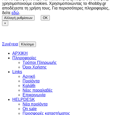
χρησιμοποιούμε cookies. Χρησιμοποιώντας το 4hobby.gr
αποδέχεστε τη χρήση τους. Για περισσότερες πληροφορίες,
δείτε
εδώ
.
Αλλαγή ρυθμίσεων
OK
×
Συνέχεια
Κλείσιμο
ΑΡΧΙΚΗ
Πληροφορίες
Τρόποι Πληρωμής
Όροι Χρήσης
Links
Αρχική
Προϊόντα
Καλάθι
Νέες παραλαβές
Επικοινωνία
HELPDESK
Νέα προϊόντα
On sale
Προσφορές καταστήματος