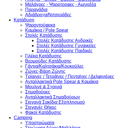
Μαλάγρες - Ψαροτροφες - Αμινοξέα
Παραγάδια
Αδιάβροχα/Νιτσεράδες
Κατάδυση
Ψαροντούφεκα
Καμάκια / Pole Spear
Στολές Κατάδυσης
Στολές Κατάδυσης Ανδρικές
Στολές Κατάδυσης Γυναικείες
Στολές Κατάδυσης Παιδικές
Γιλέκα Κατάδυσης
Βερμούδες Κατάδυσης
Γάντια/Καλτσάκια/Κουκούλες
Ζώνες-Βάρη Ζώνης
Τρίαινες / Τετράϊνες / Πενταϊνες / Δελφινιέρες
Ανταλλακτικά Pole Spear & Καμάκια
Μουλινέ & Σχοινιά
Σημαδούρες
Ανταλλακτικά Σημαδούρων
Στεγανά Σακίδια Εξοπλησμού
Στεγανές Θήκες
Φακοί Κατάδυσης
Camping
Υποστρώματα
Στρώματα Αέρος/Μαξιλάρια