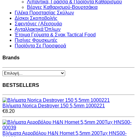
Λιπαντικά, Γράσσα & Προϊόντα Καθαρισμού
Βέργες Καθαρισμού-Βουρτσάκια
Γιλέκα Προστασίας Σκύλων
Δίσκοι Σκοποβολής
Σφεντόνες / Αξεσουάρ
Ανταλλακτικά Όπλων
Έτοιμα Γεύματα & Σνακ Tactical Food
Πισίνες Φουσκωτές
Προϊόντα Σε Προσφορά
Brands
BESTSELLERS
Βλήματα Norica Destroyer 150 5,5mm 1000221
€8.20
Βλήματα Αεροβόλου H&N Hornet 5,5mm 200Τμχ HNS00-