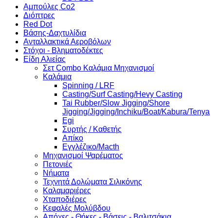
Αμπούλες Co2
Διόπτρες
Red Dot
Βάσης-Δαχτυλίδια
Ανταλλακτικά Αεροβόλων
Στόχοι - Βληματοδέκτες
Είδη Αλιείας
Σετ Combo Καλάμια Μηχανισμοί
Καλάμια
Spinning / LRF
Casting/Surf Casting/Hevy Casting
Tai Rubber/Slow Jigging/Shore
Jigging/Jigging/Inchiku/Boat/Kabura/Tenya
Egi
Συρτής / Καθετής
Απίκο
Εγγλέζικο/Macth
Μηχανισμοί Ψαρέματος
Πετονιές
Νήματα
Τεχνητά Δολώματα Σιλικόνης
Καλαμαριέρες
Χταποδιέρες
Κεφαλές Μολύβδου
Απόχες - Θήκες - Βάσεις - Βαλιτσάκια