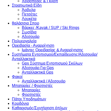
Χειροπέδες & Γκλόπ
Στρατιωτικά Είδη
Άρβυλα
Πετσέτες
Λουκέτα
θαλάσσια Σπορ
Βάρκες /Kayak / SUP / Ski Rings
Σωσίβια
Αξεσουάρ
Πολυεργαλεία
Ορειβασία - Αναρρίχηση
Ιμάντες Ορειβασίας & Αναρρίχησης
Συστήματα Εντοπισμού/Εκπαίδευσης/Αξεσουάρ/
Ανταλλακτικά
Gps Σύστημα Εντοπισμού Σκύλων
Αξεσουάρ Για Gps
Ανταλλακτικά Gps
Φακοί
Ανταλλακτικά / Αξεσουάρ
Μπαταρίες / Φορτηστές
Μπαταρίες
Φορτηστές
Πάτοι Υποδημάτων
Κορδόνια
Καθαρισμός/Συντήρηση όπλων