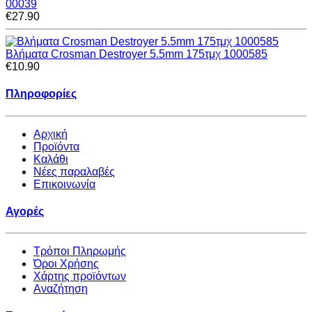
00039
€27.90
Βλήματα Crosman Destroyer 5.5mm 175τμχ 1000585
€10.90
Πληροφορίες
Αρχική
Προϊόντα
Καλάθι
Νέες παραλαβές
Επικοινωνία
Αγορές
Τρόποι Πληρωμής
Όροι Χρήσης
Χάρτης προϊόντων
Αναζήτηση