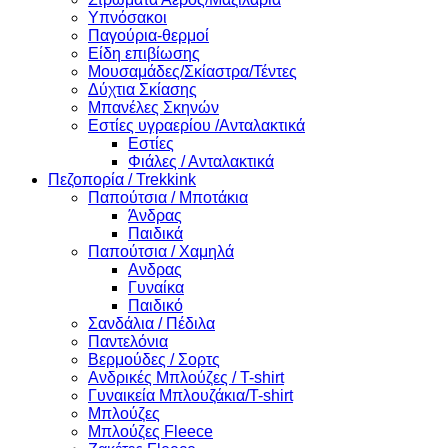
Υπνόσακοι
Παγούρια-θερμοί
Είδη επιβίωσης
Μουσαμάδες/Σκίαστρα/Τέντες
Δύχτια Σκίασης
Μπανέλες Σκηνών
Εστίες υγραερίου /Ανταλακτικά
Εστίες
Φιάλες / Ανταλακτικά
Πεζοπορία / Trekkink
Παπούτσια / Μποτάκια
Άνδρας
Παιδικά
Παπούτσια / Χαμηλά
Ανδρας
Γυναίκα
Παιδικό
Σανδάλια / Πέδιλα
Παντελόνια
Βερμούδες / Σορτς
Ανδρικές Μπλούζες / T-shirt
Γυναικεία Μπλουζάκια/T-shirt
Μπλούζες
Μπλούζες Fleece