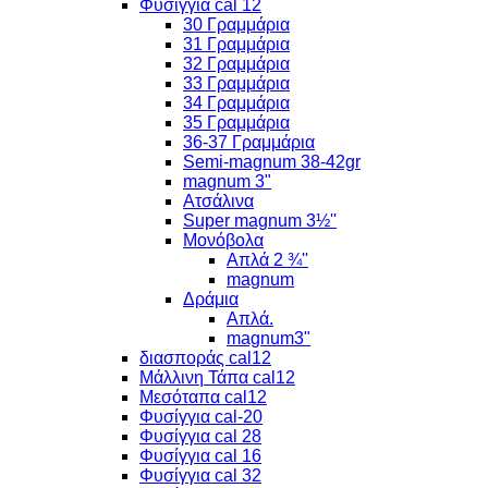
Φυσίγγια cal 12
30 Γραμμάρια
31 Γραμμάρια
32 Γραμμάρια
33 Γραμμάρια
34 Γραμμάρια
35 Γραμμάρια
36-37 Γραμμάρια
Semi-magnum 38-42gr
magnum 3"
Ατσάλινα
Super magnum 3½''
Μονόβολα
Απλά 2 ¾''
magnum
Δράμια
Απλά.
magnum3"
διασποράς cal12
Μάλλινη Τάπα cal12
Μεσόταπα cal12
Φυσίγγια cal-20
Φυσίγγια cal 28
Φυσίγγια cal 16
Φυσίγγια cal 32