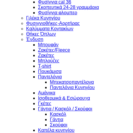
Φυσίγγια cal 36
Σκοπευτικά 24-28 γραμμάρια
Φυσίγγια φλομπερ
Γιλέκα Κυνηγίου
Φυσιγγιοθήκες-Αορτήρας
Καλύμματα Κοντακίων
Θήκες Όπλων
Ένδυση
Μπουφάν
Ζακέτες/Fleece
Ζακέτες
Μπλούζες
T-shirt
Πουκάμισα
Παντελόνια
Μπεκατσοπαντέλονα
Παντελόνια Κυνηγίου
Αμάνικα
Ισοθερμικά & Εσώρουχα
Γκέτες
Γάντια / Κασκόλ / Σκούφοι
Κασκόλ
Γάντια
Σκούφοι
Καπέλα κυνηγίου