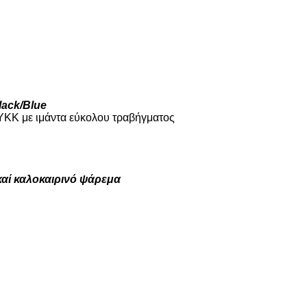
lack/Blue
YKK με ιμάντα εύκολου τραβήγματος
αί καλοκαιρινό ψάρεμα