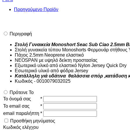
Προηγούμενο Προϊόν
Περιγραφή
Στολή Γυναικεία Monoshort Seac Sub Ciao 2.5mm B
Στολή γυναικεία τύπου Monoshorts Φερμουάρ στήθους 
Πάχος 2.5mm Neoprene ελαστικό
NEOSPAN με υψηλό δείκτη προστασίας
Εξωτερικό υλικό από ελαστικό Nylon Jersey Quick Dry
Eσωτερικό υλικό από φόδρα Jersey
Κατάλληλη γιά υδάτινα θαλάσσια σπόρ ,κατάδυση κ
Κωδικός - 0010079032025
Πρότεινε Το
Το όνομά σας
*
Το email σας
*
email παραλήπτη
*
Προσθήκη μηνύματος
Κωδικός ελέγχου