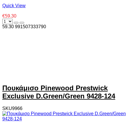
Quick View
€59.30
59.30
99
1507333790
Πουκάμισο Pinewood Prestwick
Exclusive D.Green/Green 9428-124
SKU9966