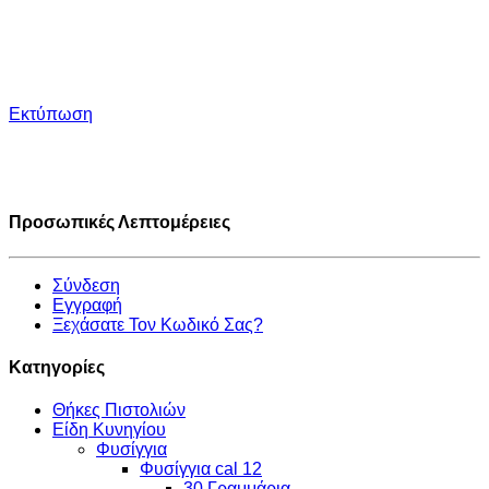
Εκτύπωση
Προσωπικές Λεπτομέρειες
Σύνδεση
Εγγραφή
Ξεχάσατε Τον Κωδικό Σας?
Κατηγορίες
Θήκες Πιστολιών
Είδη Κυνηγίου
Φυσίγγια
Φυσίγγια cal 12
30 Γραμμάρια