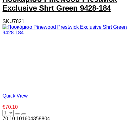
Exclusive Shrt Green 9428-184
SKU7821
Quick View
€70.10
70.10
10
1604358804