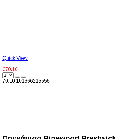
Quick View
€70.10
70.10
10
1666215556
Πουκάμισο Pinewood Prestwick