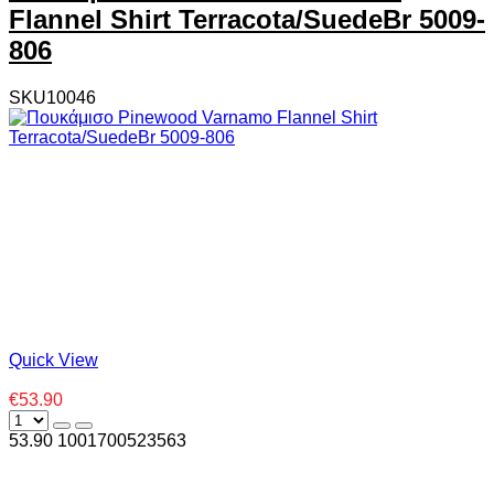
Flannel Shirt Terracota/SuedeBr 5009-
806
SKU10046
Quick View
€53.90
53.90
100
1700523563