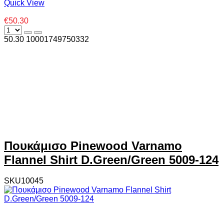
Quick View
€50.30
50.30
1000
1749750332
Πουκάμισο Pinewood Varnamo
Flannel Shirt D.Green/Green 5009-124
SKU10045