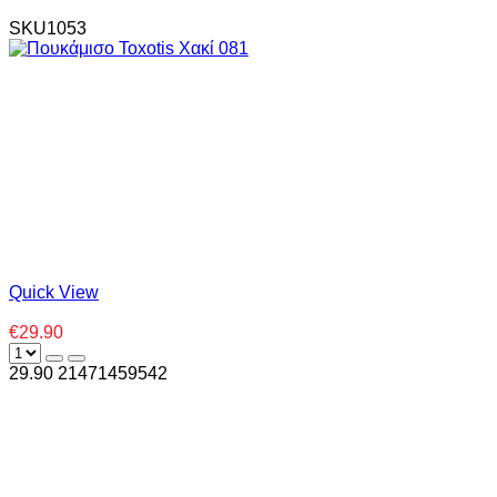
SKU1053
Quick View
€29.90
29.90
2
1471459542