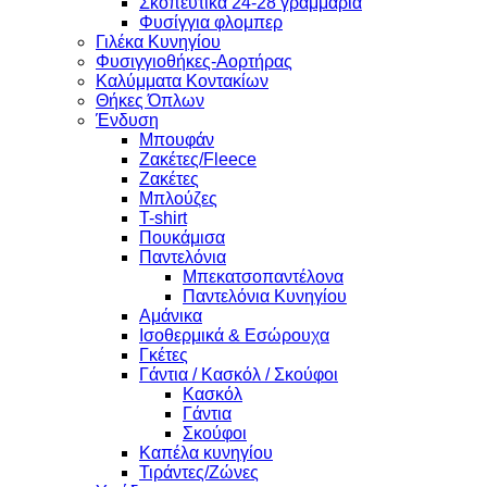
Σκοπευτικά 24-28 γραμμάρια
Φυσίγγια φλομπερ
Γιλέκα Κυνηγίου
Φυσιγγιοθήκες-Αορτήρας
Καλύμματα Κοντακίων
Θήκες Όπλων
Ένδυση
Μπουφάν
Ζακέτες/Fleece
Ζακέτες
Μπλούζες
T-shirt
Πουκάμισα
Παντελόνια
Μπεκατσοπαντέλονα
Παντελόνια Κυνηγίου
Αμάνικα
Ισοθερμικά & Εσώρουχα
Γκέτες
Γάντια / Κασκόλ / Σκούφοι
Κασκόλ
Γάντια
Σκούφοι
Καπέλα κυνηγίου
Τιράντες/Ζώνες