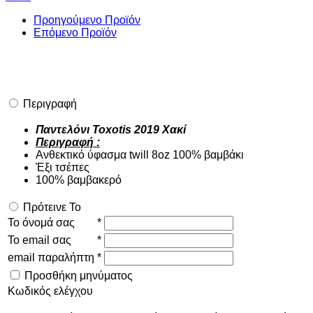
Προηγούμενο Προϊόν
Επόμενο Προϊόν
Περιγραφή
Παντελόνι Toxotis 2019 Χακί
Περιγραφή :
Ανθεκτικό ύφασμα twill 8oz 100% βαμβάκι
Έξι τσέπες
100% βαμβακερό
Πρότεινε Το
Το όνομά σας
*
Το email σας
*
email παραλήπτη
*
Προσθήκη μηνύματος
Κωδικός ελέγχου