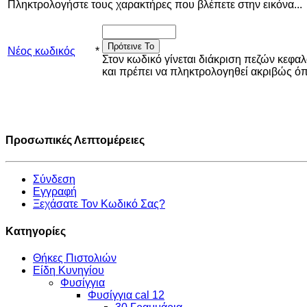
Πληκτρολογήστε τους χαρακτήρες που βλέπετε στην εικόνα...
Πρότεινε Το
Νέος κωδικός
*
Στον κωδικό γίνεται διάκριση πεζών κεφα
και πρέπει να πληκτρολογηθεί ακριβώς 
Προσωπικές Λεπτομέρειες
Σύνδεση
Εγγραφή
Ξεχάσατε Τον Κωδικό Σας?
Κατηγορίες
Θήκες Πιστολιών
Είδη Κυνηγίου
Φυσίγγια
Φυσίγγια cal 12