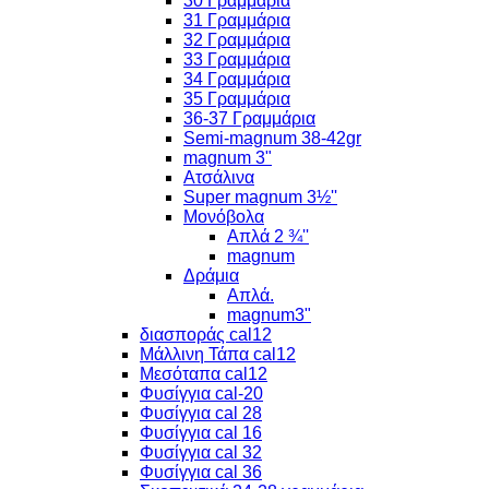
30 Γραμμάρια
31 Γραμμάρια
32 Γραμμάρια
33 Γραμμάρια
34 Γραμμάρια
35 Γραμμάρια
36-37 Γραμμάρια
Semi-magnum 38-42gr
magnum 3"
Ατσάλινα
Super magnum 3½''
Μονόβολα
Απλά 2 ¾''
magnum
Δράμια
Απλά.
magnum3"
διασποράς cal12
Μάλλινη Τάπα cal12
Μεσόταπα cal12
Φυσίγγια cal-20
Φυσίγγια cal 28
Φυσίγγια cal 16
Φυσίγγια cal 32
Φυσίγγια cal 36