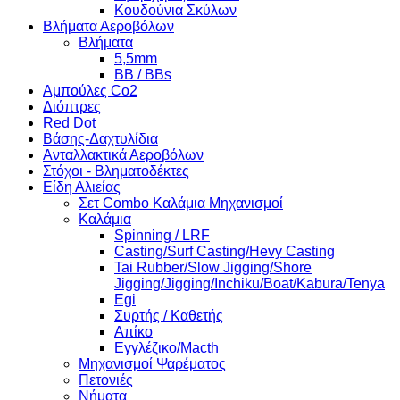
Κουδούνια Σκύλων
Βλήματα Αεροβόλων
Βλήματα
5,5mm
BB / BBs
Αμπούλες Co2
Διόπτρες
Red Dot
Βάσης-Δαχτυλίδια
Ανταλλακτικά Αεροβόλων
Στόχοι - Βληματοδέκτες
Είδη Αλιείας
Σετ Combo Καλάμια Μηχανισμοί
Καλάμια
Spinning / LRF
Casting/Surf Casting/Hevy Casting
Tai Rubber/Slow Jigging/Shore
Jigging/Jigging/Inchiku/Boat/Kabura/Tenya
Egi
Συρτής / Καθετής
Απίκο
Εγγλέζικο/Macth
Μηχανισμοί Ψαρέματος
Πετονιές
Νήματα