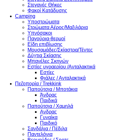
Στεγανές Θήκες
Φακοί Κατάδυσης
Camping
Υποστρώματα
Στρώματα Αέρος/Μαξιλάρια
Υπνόσακοι
Παγούρια-θερμοί
Είδη επιβίωσης
Μουσαμάδες/Σκίαστρα/Τέντες
Δύχτια Σκίασης
Μπανέλες Σκηνών
Εστίες υγραερίου /Ανταλακτικά
Εστίες
Φιάλες / Ανταλακτικά
Πεζοπορία / Trekkink
Παπούτσια / Μποτάκια
Άνδρας
Παιδικά
Παπούτσια / Χαμηλά
Ανδρας
Γυναίκα
Παιδικό
Σανδάλια / Πέδιλα
Παντελόνια
Βερμούδες / Σορτς