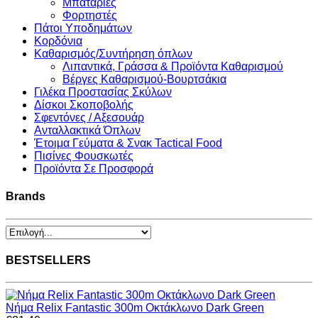
Μπαταρίες
Φορτηστές
Πάτοι Υποδημάτων
Κορδόνια
Καθαρισμός/Συντήρηση όπλων
Λιπαντικά, Γράσσα & Προϊόντα Καθαρισμού
Βέργες Καθαρισμού-Βουρτσάκια
Γιλέκα Προστασίας Σκύλων
Δίσκοι Σκοποβολής
Σφεντόνες / Αξεσουάρ
Ανταλλακτικά Όπλων
Έτοιμα Γεύματα & Σνακ Tactical Food
Πισίνες Φουσκωτές
Προϊόντα Σε Προσφορά
Brands
BESTSELLERS
Νήμα Relix Fantastic 300m Οκτάκλωνο Dark Green