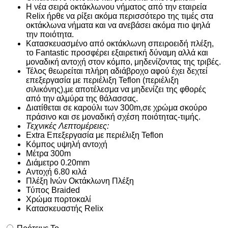
Η νέα σειρά οκτάκλωνου νήματος από την εταιρεία
Relix ήρθε να ρίξει ακόμα περισσότερο της τιμές στα
οκτάκλωνα νήματα και να ανεβάσει ακόμα πιο ψηλά
την ποιότητα.
Κατασκευασμένο από οκτάκλωνη σπειροειδή πλέξη,
το Fantastic προσφέρει εξαιρετική δύναμη αλλά και
μοναδική αντοχή στον κόμπο, μηδενίζοντας της τριβές.
Τέλος θεωρείται πλήρη αδιάβροχο αφού έχει δεχτεί
επεξεργασία με περιέλιξη Teflon (περιέλιξη
σιλικόνης),με αποτέλεσμα να μηδενίζει της φθορές
από την αλμύρα της θάλασσας.
Διατίθεται σε καρούλι των 300m,σε χρώμα σκούρο
πράσινο και σε μοναδική σχέση ποιότητας-τιμής.
Τεχνικές Λεπτομέρειες:
Extra Επεξεργασία με περιέλιξη Teflon
Κόμπος υψηλή αντοχή
Μέτρα 300m
Διάμετρο 0.20mm
Αντοχή 6.80 κιλά
Πλέξη Ινών Οκτάκλωνη Πλέξη
Τύπος Braided
Χρώμα πορτοκαλί
Κατασκευαστής Relix