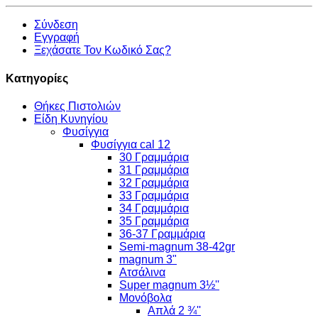
Σύνδεση
Εγγραφή
Ξεχάσατε Τον Κωδικό Σας?
Κατηγορίες
Θήκες Πιστολιών
Είδη Κυνηγίου
Φυσίγγια
Φυσίγγια cal 12
30 Γραμμάρια
31 Γραμμάρια
32 Γραμμάρια
33 Γραμμάρια
34 Γραμμάρια
35 Γραμμάρια
36-37 Γραμμάρια
Semi-magnum 38-42gr
magnum 3"
Ατσάλινα
Super magnum 3½''
Μονόβολα
Απλά 2 ¾''