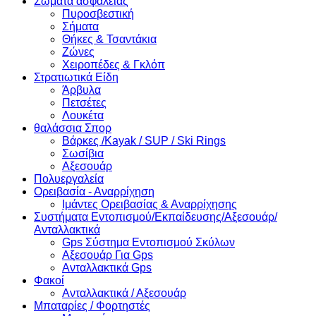
Σώματα ασφαλείας
Πυροσβεστική
Σήματα
Θήκες & Τσαντάκια
Ζώνες
Χειροπέδες & Γκλόπ
Στρατιωτικά Είδη
Άρβυλα
Πετσέτες
Λουκέτα
θαλάσσια Σπορ
Βάρκες /Kayak / SUP / Ski Rings
Σωσίβια
Αξεσουάρ
Πολυεργαλεία
Ορειβασία - Αναρρίχηση
Ιμάντες Ορειβασίας & Αναρρίχησης
Συστήματα Εντοπισμού/Εκπαίδευσης/Αξεσουάρ/
Ανταλλακτικά
Gps Σύστημα Εντοπισμού Σκύλων
Αξεσουάρ Για Gps
Ανταλλακτικά Gps
Φακοί
Ανταλλακτικά / Αξεσουάρ
Μπαταρίες / Φορτηστές