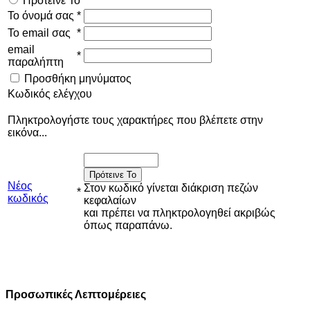
Πρότεινε Το
Το όνομά σας
*
Το email σας
*
email
*
παραλήπτη
Προσθήκη μηνύματος
Κωδικός ελέγχου
Πληκτρολογήστε τους χαρακτήρες που βλέπετε στην
εικόνα...
Πρότεινε Το
Νέος
Στον κωδικό γίνεται διάκριση πεζών
*
κωδικός
κεφαλαίων
και πρέπει να πληκτρολογηθεί ακριβώς
όπως παραπάνω.
Προσωπικές Λεπτομέρειες