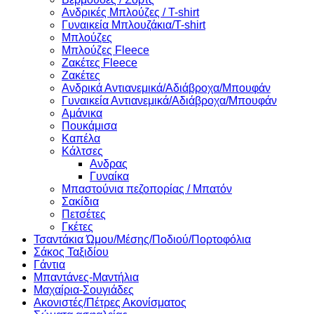
Ανδρικές Μπλούζες / T-shirt
Γυναικεία Μπλουζάκια/T-shirt
Μπλούζες
Μπλούζες Fleece
Ζακέτες Fleece
Ζακέτες
Ανδρικά Αντιανεμικά/Αδιάβροχα/Μπουφάν
Γυναικεία Αντιανεμικά/Αδιάβροχα/Μπουφάν
Αμάνικα
Πουκάμισα
Καπέλα
Κάλτσες
Ανδρας
Γυναίκα
Μπαστούνια πεζοπορίας / Μπατόν
Σακίδια
Πετσέτες
Γκέτες
Τσαντάκια Ώμου/Μέσης/Ποδιού/Πορτοφόλια
Σάκος Ταξιδίου
Γάντια
Μπαντάνες-Μαντήλια
Μαχαίρια-Σουγιάδες
Ακονιστές/Πέτρες Ακονίσματος