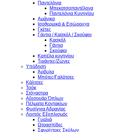
Παντελόνια
Μπεκατσοπαντέλονα
Παντελόνια Κυνηγίου
Αμάνικα
Ισοθερμικά & Εσώρουχα
Γκέτες
Γάντια / Κασκόλ / Σκούφοι
Κασκόλ
Γάντια
Σκούφοι
Καπέλα κυνηγίου
Τιράντες/Ζώνες
Υπόδηση
Άρβυλα
Μπότες/Γαλότσες
Κάλτσες
Τσόκ
Στόχαστρα
Αξεσουάρ Όπλων
Πέλματα Κοντακίων
Φυσίγγια Αδρανίας
Λοιπός Εξοπλισμός
Γυαλιά
Ωτοασπίδες
Σφυρίχτρες Σκύλων