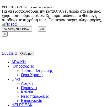
ΧΡΗΣΤΕΣ ONLINE: 9 ανώνυμος(οι)
Για να εξασφαλίσουμε την κατάλληλη εμπειρία στο site μας,
χρησιμοποιούμε cookies. Χρησιμοποιώντας το 4hobby.gr
αποδέχεστε τη χρήση τους. Για περισσότερες πληροφορίες,
δείτε
εδώ
.
Αλλαγή ρυθμίσεων
OK
×
Συνέχεια
Κλείσιμο
ΑΡΧΙΚΗ
Πληροφορίες
Τρόποι Πληρωμής
Όροι Χρήσης
Links
Αρχική
Προϊόντα
Καλάθι
Νέες παραλαβές
Επικοινωνία
HELPDESK