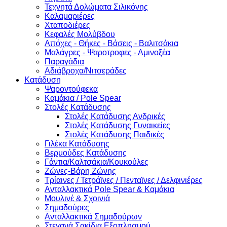
Τεχνητά Δολώματα Σιλικόνης
Καλαμαριέρες
Χταποδιέρες
Κεφαλές Μολύβδου
Απόχες - Θήκες - Βάσεις - Βαλιτσάκια
Μαλάγρες - Ψαροτροφες - Αμινοξέα
Παραγάδια
Αδιάβροχα/Νιτσεράδες
Κατάδυση
Ψαροντούφεκα
Καμάκια / Pole Spear
Στολές Κατάδυσης
Στολές Κατάδυσης Ανδρικές
Στολές Κατάδυσης Γυναικείες
Στολές Κατάδυσης Παιδικές
Γιλέκα Κατάδυσης
Βερμούδες Κατάδυσης
Γάντια/Καλτσάκια/Κουκούλες
Ζώνες-Βάρη Ζώνης
Τρίαινες / Τετράϊνες / Πενταϊνες / Δελφινιέρες
Ανταλλακτικά Pole Spear & Καμάκια
Μουλινέ & Σχοινιά
Σημαδούρες
Ανταλλακτικά Σημαδούρων
Στεγανά Σακίδια Εξοπλησμού