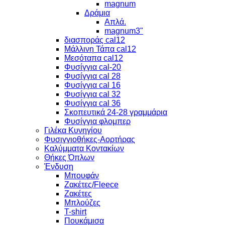
magnum
Δράμια
Απλά.
magnum3"
διασποράς cal12
Μάλλινη Τάπα cal12
Μεσόταπα cal12
Φυσίγγια cal-20
Φυσίγγια cal 28
Φυσίγγια cal 16
Φυσίγγια cal 32
Φυσίγγια cal 36
Σκοπευτικά 24-28 γραμμάρια
Φυσίγγια φλομπερ
Γιλέκα Κυνηγίου
Φυσιγγιοθήκες-Αορτήρας
Καλύμματα Κοντακίων
Θήκες Όπλων
Ένδυση
Μπουφάν
Ζακέτες/Fleece
Ζακέτες
Μπλούζες
T-shirt
Πουκάμισα