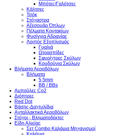
Μπότες/Γαλότσες
Κάλτσες
Τσόκ
Στόχαστρα
Αξεσουάρ Όπλων
Πέλματα Κοντακίων
Φυσίγγια Αδρανίας
Λοιπός Εξοπλισμός
Γυαλιά
Ωτοασπίδες
Σφυρίχτρες Σκύλων
Κουδούνια Σκύλων
Βλήματα Αεροβόλων
Βλήματα
5,5mm
BB / BBs
Αμπούλες Co2
Διόπτρες
Red Dot
Βάσης-Δαχτυλίδια
Ανταλλακτικά Αεροβόλων
Στόχοι - Βληματοδέκτες
Είδη Αλιείας
Σετ Combo Καλάμια Μηχανισμοί
Καλάμια