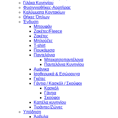
Γιλέκα Κυνηγίου
Φυσιγγιοθήκες-Αορτήρας
Καλύμματα Κοντακίων
Θήκες Όπλων
Ένδυση
Μπουφάν
Ζακέτες/Fleece
Ζακέτες
Μπλούζες
T-shirt
Πουκάμισα
Παντελόνια
Μπεκατσοπαντέλονα
Παντελόνια Κυνηγίου
Αμάνικα
Ισοθερμικά & Εσώρουχα
Γκέτες
Γάντια / Κασκόλ / Σκούφοι
Κασκόλ
Γάντια
Σκούφοι
Καπέλα κυνηγίου
Τιράντες/Ζώνες
Υπόδηση
Άρβυλα