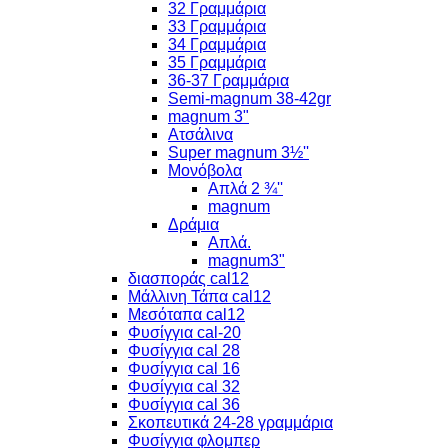
32 Γραμμάρια
33 Γραμμάρια
34 Γραμμάρια
35 Γραμμάρια
36-37 Γραμμάρια
Semi-magnum 38-42gr
magnum 3"
Ατσάλινα
Super magnum 3½''
Μονόβολα
Απλά 2 ¾''
magnum
Δράμια
Απλά.
magnum3"
διασποράς cal12
Μάλλινη Τάπα cal12
Μεσόταπα cal12
Φυσίγγια cal-20
Φυσίγγια cal 28
Φυσίγγια cal 16
Φυσίγγια cal 32
Φυσίγγια cal 36
Σκοπευτικά 24-28 γραμμάρια
Φυσίγγια φλομπερ