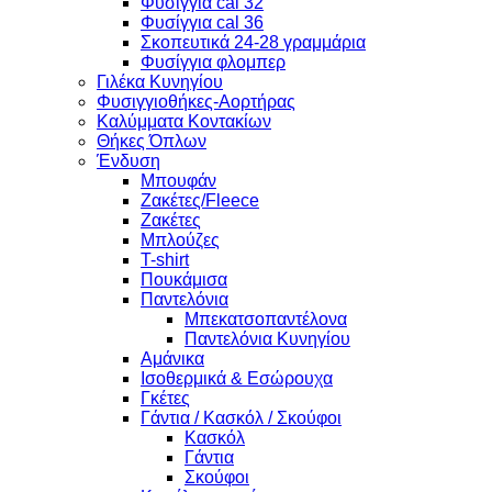
Φυσίγγια cal 32
Φυσίγγια cal 36
Σκοπευτικά 24-28 γραμμάρια
Φυσίγγια φλομπερ
Γιλέκα Κυνηγίου
Φυσιγγιοθήκες-Αορτήρας
Καλύμματα Κοντακίων
Θήκες Όπλων
Ένδυση
Μπουφάν
Ζακέτες/Fleece
Ζακέτες
Μπλούζες
T-shirt
Πουκάμισα
Παντελόνια
Μπεκατσοπαντέλονα
Παντελόνια Κυνηγίου
Αμάνικα
Ισοθερμικά & Εσώρουχα
Γκέτες
Γάντια / Κασκόλ / Σκούφοι
Κασκόλ
Γάντια
Σκούφοι