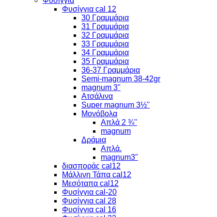
Φυσίγγια
Φυσίγγια cal 12
30 Γραμμάρια
31 Γραμμάρια
32 Γραμμάρια
33 Γραμμάρια
34 Γραμμάρια
35 Γραμμάρια
36-37 Γραμμάρια
Semi-magnum 38-42gr
magnum 3"
Ατσάλινα
Super magnum 3½''
Μονόβολα
Απλά 2 ¾''
magnum
Δράμια
Απλά.
magnum3"
διασποράς cal12
Μάλλινη Τάπα cal12
Μεσόταπα cal12
Φυσίγγια cal-20
Φυσίγγια cal 28
Φυσίγγια cal 16