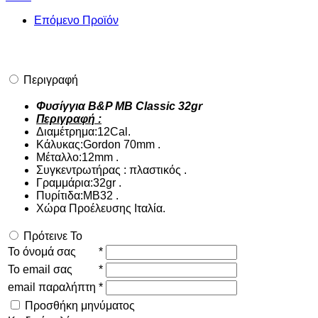
Επόμενο Προϊόν
Περιγραφή
Φυσίγγια B&P MB Classic 32gr
Περιγραφή :
Διαμέτρημα:12Cal.
Κάλυκας:Gordon 70mm .
Μέταλλο:12mm .
Συγκεντρωτήρας : πλαστικός .
Γραμμάρια:32gr .
Πυρίτιδα:MB32 .
Χώρα Προέλευσης Ιταλία.
Πρότεινε Το
Το όνομά σας
*
Το email σας
*
email παραλήπτη
*
Προσθήκη μηνύματος