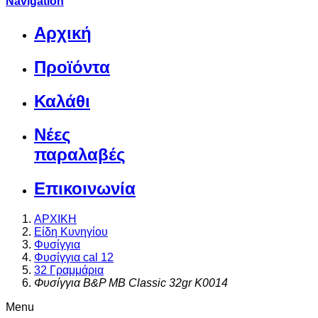
Navigation
Αρχική
Προϊόντα
Καλάθι
Νέες
παραλαβές
Επικοινωνία
ΑΡΧΙΚΗ
Είδη Κυνηγίου
Φυσίγγια
Φυσίγγια cal 12
32 Γραμμάρια
Φυσίγγια B&P MB Classic 32gr K0014
Menu