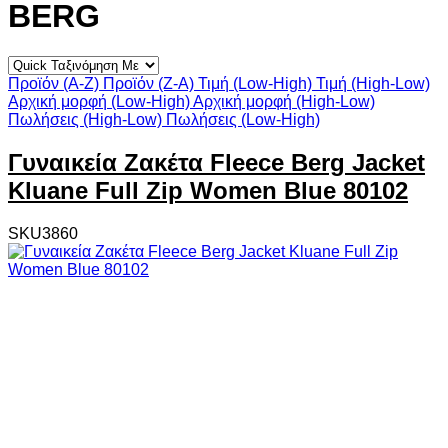
BERG
Προϊόν (A-Z)
Προϊόν (Z-A)
Τιμή (Low-High)
Τιμή (High-Low)
Αρχική μορφή (Low-High)
Αρχική μορφή (High-Low)
Πωλήσεις (High-Low)
Πωλήσεις (Low-High)
Γυναικεία Ζακέτα Fleece Berg Jacket
Kluane Full Zip Women Blue 80102
SKU3860