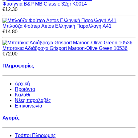
Φυσίγγια B&P MB Classic 32gr K0014
€12.30
Μπλούζα Φούτερ Aetos Ελληνική Παραλλαγή A41
€14.80
Μποτάκια Αδιάβροχα Grisport Maroon-Olive Green 10536
€72.00
Πληροφορίες
Αρχική
Προϊόντα
Καλάθι
Νέες παραλαβές
Επικοινωνία
Αγορές
Τρόποι Πληρωμής