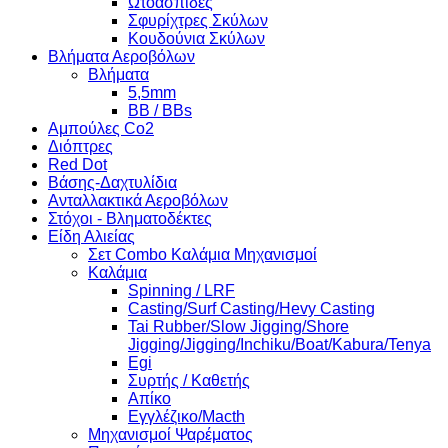
Ωτοασπίδες
Σφυρίχτρες Σκύλων
Κουδούνια Σκύλων
Βλήματα Αεροβόλων
Βλήματα
5,5mm
BB / BBs
Αμπούλες Co2
Διόπτρες
Red Dot
Βάσης-Δαχτυλίδια
Ανταλλακτικά Αεροβόλων
Στόχοι - Βληματοδέκτες
Είδη Αλιείας
Σετ Combo Καλάμια Μηχανισμοί
Καλάμια
Spinning / LRF
Casting/Surf Casting/Hevy Casting
Tai Rubber/Slow Jigging/Shore
Jigging/Jigging/Inchiku/Boat/Kabura/Tenya
Egi
Συρτής / Καθετής
Απίκο
Εγγλέζικο/Macth
Μηχανισμοί Ψαρέματος