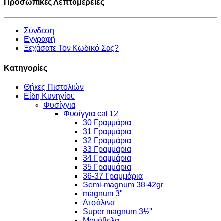
Προσωπικές Λεπτομέρειες
Σύνδεση
Εγγραφή
Ξεχάσατε Τον Κωδικό Σας?
Κατηγορίες
Θήκες Πιστολιών
Είδη Κυνηγίου
Φυσίγγια
Φυσίγγια cal 12
30 Γραμμάρια
31 Γραμμάρια
32 Γραμμάρια
33 Γραμμάρια
34 Γραμμάρια
35 Γραμμάρια
36-37 Γραμμάρια
Semi-magnum 38-42gr
magnum 3"
Ατσάλινα
Super magnum 3½''
Μονόβολα