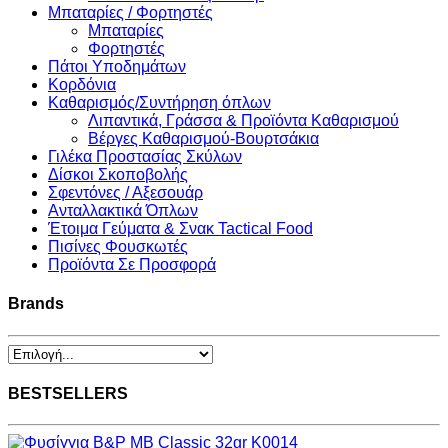
Μπαταρίες / Φορτηστές
Μπαταρίες
Φορτηστές
Πάτοι Υποδημάτων
Κορδόνια
Καθαρισμός/Συντήρηση όπλων
Λιπαντικά, Γράσσα & Προϊόντα Καθαρισμού
Βέργες Καθαρισμού-Βουρτσάκια
Γιλέκα Προστασίας Σκύλων
Δίσκοι Σκοποβολής
Σφεντόνες / Αξεσουάρ
Ανταλλακτικά Όπλων
Έτοιμα Γεύματα & Σνακ Tactical Food
Πισίνες Φουσκωτές
Προϊόντα Σε Προσφορά
Brands
BESTSELLERS