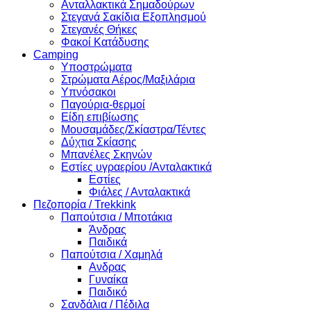
Ανταλλακτικά Σημαδούρων
Στεγανά Σακίδια Εξοπλησμού
Στεγανές Θήκες
Φακοί Κατάδυσης
Camping
Υποστρώματα
Στρώματα Αέρος/Μαξιλάρια
Υπνόσακοι
Παγούρια-θερμοί
Είδη επιβίωσης
Μουσαμάδες/Σκίαστρα/Τέντες
Δύχτια Σκίασης
Μπανέλες Σκηνών
Εστίες υγραερίου /Ανταλακτικά
Εστίες
Φιάλες / Ανταλακτικά
Πεζοπορία / Trekkink
Παπούτσια / Μποτάκια
Άνδρας
Παιδικά
Παπούτσια / Χαμηλά
Ανδρας
Γυναίκα
Παιδικό
Σανδάλια / Πέδιλα