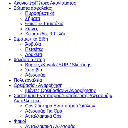
Ακονιστές/Πέτρες Ακονίσματος
Σώματα ασφαλείας
Πυροσβεστική
Σήματα
Θήκες & Τσαντάκια
Ζώνες
Χειροπέδες & Γκλόπ
Στρατιωτικά Είδη
Άρβυλα
Πετσέτες
Λουκέτα
θαλάσσια Σπορ
Βάρκες /Kayak / SUP / Ski Rings
Σωσίβια
Αξεσουάρ
Πολυεργαλεία
Ορειβασία - Αναρρίχηση
Ιμάντες Ορειβασίας & Αναρρίχησης
Συστήματα Εντοπισμού/Εκπαίδευσης/Αξεσουάρ/
Ανταλλακτικά
Gps Σύστημα Εντοπισμού Σκύλων
Αξεσουάρ Για Gps
Ανταλλακτικά Gps
Φακοί
Ανταλλακτικά / Αξεσουάρ