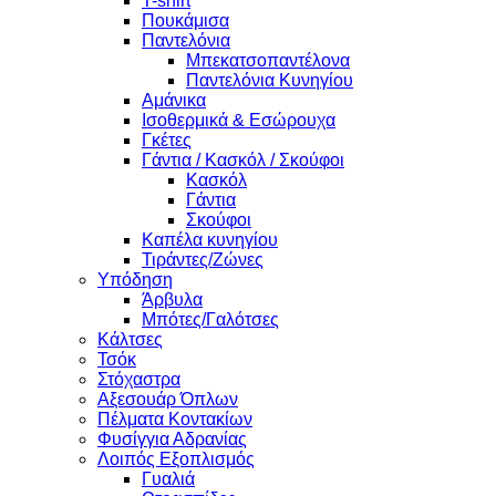
T-shirt
Πουκάμισα
Παντελόνια
Μπεκατσοπαντέλονα
Παντελόνια Κυνηγίου
Αμάνικα
Ισοθερμικά & Εσώρουχα
Γκέτες
Γάντια / Κασκόλ / Σκούφοι
Κασκόλ
Γάντια
Σκούφοι
Καπέλα κυνηγίου
Τιράντες/Ζώνες
Υπόδηση
Άρβυλα
Μπότες/Γαλότσες
Κάλτσες
Τσόκ
Στόχαστρα
Αξεσουάρ Όπλων
Πέλματα Κοντακίων
Φυσίγγια Αδρανίας
Λοιπός Εξοπλισμός
Γυαλιά