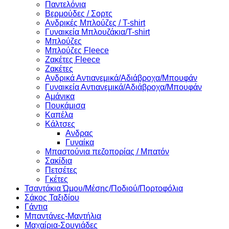
Παντελόνια
Βερμούδες / Σορτς
Ανδρικές Μπλούζες / T-shirt
Γυναικεία Μπλουζάκια/T-shirt
Μπλούζες
Μπλούζες Fleece
Ζακέτες Fleece
Ζακέτες
Ανδρικά Αντιανεμικά/Αδιάβροχα/Μπουφάν
Γυναικεία Αντιανεμικά/Αδιάβροχα/Μπουφάν
Αμάνικα
Πουκάμισα
Καπέλα
Κάλτσες
Ανδρας
Γυναίκα
Μπαστούνια πεζοπορίας / Μπατόν
Σακίδια
Πετσέτες
Γκέτες
Τσαντάκια Ώμου/Μέσης/Ποδιού/Πορτοφόλια
Σάκος Ταξιδίου
Γάντια
Μπαντάνες-Μαντήλια
Μαχαίρια-Σουγιάδες