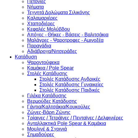
Πετονιές
Νήματα
Τεχνητά Δολώματα Σιλικόνης
Καλαμαριέρες
Χταποδιέρες
Κεφαλές Μολύβδου
Απόχες - Θήκες - Βάσεις - Βαλιτσάκια
Μαλάγρες - Ψαροτροφες - Αμινοξέα
Παραγάδια
Αδιάβροχα/Νιτσεράδες
Κατάδυση
Ψαροντούφεκα
Καμάκια / Pole Spear
Στολές Κατάδυσης
Στολές Κατάδυσης Ανδρικές
Στολές Κατάδυσης Γυναικείες
Στολές Κατάδυσης Παιδικές
Γιλέκα Κατάδυσης
Βερμούδες Κατάδυσης
Γάντια/Καλτσάκια/Κουκούλες
Ζώνες-Βάρη Ζώνης
Τρίαινες / Τετράϊνες / Πενταϊνες / Δελφινιέρες
Ανταλλακτικά Pole Spear & Καμάκια
Μουλινέ & Σχοινιά
Σημαδούρες