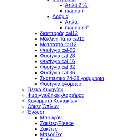
Απλά 2 ¾''
magnum
Δράμια
Απλά.
magnum3"
διασποράς cal12
Μάλλινη Τάπα cal12
Μεσόταπα cal12
Φυσίγγια cal-20
Φυσίγγια cal 28
Φυσίγγια cal 16
Φυσίγγια cal 32
Φυσίγγια cal 36
Σκοπευτικά 24-28 γραμμάρια
Φυσίγγια φλομπερ
Γιλέκα Κυνηγίου
Φυσιγγιοθήκες-Αορτήρας
Καλύμματα Κοντακίων
Θήκες Όπλων
Ένδυση
Μπουφάν
Ζακέτες/Fleece
Ζακέτες
Μπλούζες