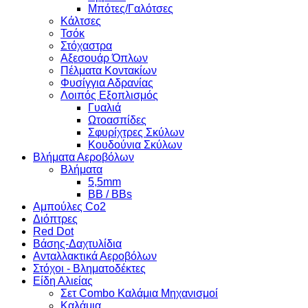
Μπότες/Γαλότσες
Κάλτσες
Τσόκ
Στόχαστρα
Αξεσουάρ Όπλων
Πέλματα Κοντακίων
Φυσίγγια Αδρανίας
Λοιπός Εξοπλισμός
Γυαλιά
Ωτοασπίδες
Σφυρίχτρες Σκύλων
Κουδούνια Σκύλων
Βλήματα Αεροβόλων
Βλήματα
5,5mm
BB / BBs
Αμπούλες Co2
Διόπτρες
Red Dot
Βάσης-Δαχτυλίδια
Ανταλλακτικά Αεροβόλων
Στόχοι - Βληματοδέκτες
Είδη Αλιείας
Σετ Combo Καλάμια Μηχανισμοί
Καλάμια