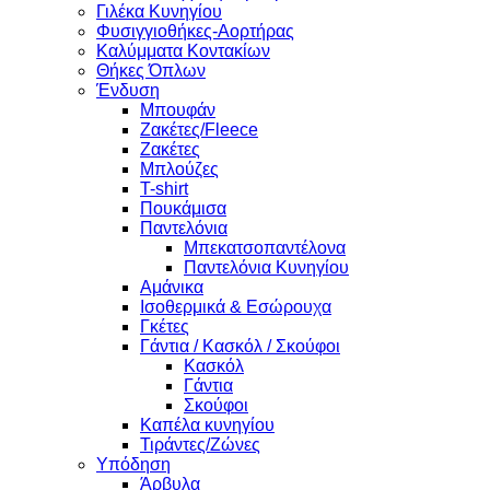
Γιλέκα Κυνηγίου
Φυσιγγιοθήκες-Αορτήρας
Καλύμματα Κοντακίων
Θήκες Όπλων
Ένδυση
Μπουφάν
Ζακέτες/Fleece
Ζακέτες
Μπλούζες
T-shirt
Πουκάμισα
Παντελόνια
Μπεκατσοπαντέλονα
Παντελόνια Κυνηγίου
Αμάνικα
Ισοθερμικά & Εσώρουχα
Γκέτες
Γάντια / Κασκόλ / Σκούφοι
Κασκόλ
Γάντια
Σκούφοι
Καπέλα κυνηγίου
Τιράντες/Ζώνες
Υπόδηση
Άρβυλα