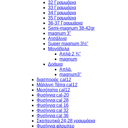
32 Γραμμάρια
33 Γραμμάρια
34 Γραμμάρια
35 Γραμμάρια
36-37 Γραμμάρια
Semi-magnum 38-42gr
magnum 3"
Ατσάλινα
Super magnum 3½''
Μονόβολα
Απλά 2 ¾''
magnum
Δράμια
Απλά.
magnum3"
διασποράς cal12
Μάλλινη Τάπα cal12
Μεσόταπα cal12
Φυσίγγια cal-20
Φυσίγγια cal 28
Φυσίγγια cal 16
Φυσίγγια cal 32
Φυσίγγια cal 36
Σκοπευτικά 24-28 γραμμάρια
Φυσίγγια φλομπερ