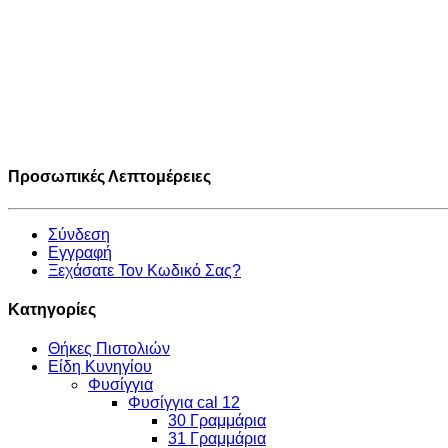
Προσωπικές Λεπτομέρειες
Σύνδεση
Εγγραφή
Ξεχάσατε Τον Κωδικό Σας?
Κατηγορίες
Θήκες Πιστολιών
Είδη Κυνηγίου
Φυσίγγια
Φυσίγγια cal 12
30 Γραμμάρια
31 Γραμμάρια