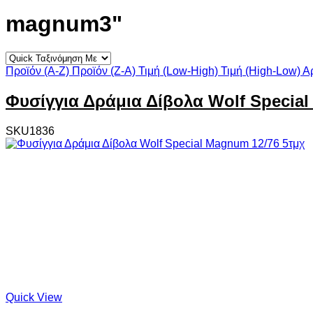
magnum3"
Προϊόν (A-Z)
Προϊόν (Z-A)
Τιμή (Low-High)
Τιμή (High-Low)
Α
Φυσίγγια Δράμια Δίβολα Wolf Special
SKU1836
Quick View