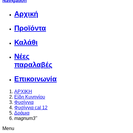
Navigation
Αρχική
Προϊόντα
Καλάθι
Νέες
παραλαβές
Επικοινωνία
ΑΡΧΙΚΗ
Είδη Κυνηγίου
Φυσίγγια
Φυσίγγια cal 12
Δράμια
magnum3"
Menu