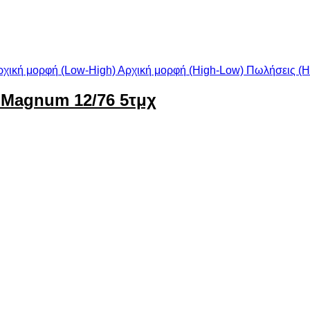
ρχική μορφή (Low-High)
Αρχική μορφή (High-Low)
Πωλήσεις (H
 Magnum 12/76 5τμχ