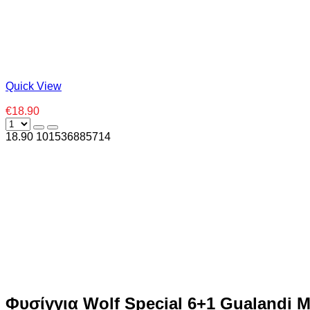
Quick View
€18.90
18.90
10
1536885714
Φυσίγγια Wolf Special 6+1 Gualandi 