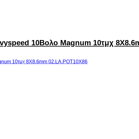
avyspeed 10Βολο Magnum 10τμχ 8X8.