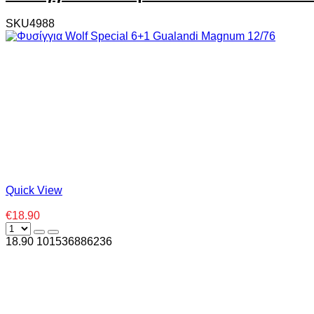
SKU4988
Quick View
€18.90
18.90
10
1536886236