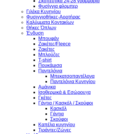
Σκοπευτικά 24-28 γραμμάρια
Φυσίγγια φλομπερ
Γιλέκα Κυνηγίου
Φυσιγγιοθήκες-Αορτήρας
Καλύμματα Κοντακίων
Θήκες Όπλων
Ένδυση
Μπουφάν
Ζακέτες/Fleece
Ζακέτες
Μπλούζες
T-shirt
Πουκάμισα
Παντελόνια
Μπεκατσοπαντέλονα
Παντελόνια Κυνηγίου
Αμάνικα
Ισοθερμικά & Εσώρουχα
Γκέτες
Γάντια / Κασκόλ / Σκούφοι
Κασκόλ
Γάντια
Σκούφοι
Καπέλα κυνηγίου
Τιράντες/Ζώνες