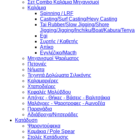
Σετ Combo Καλάμια Μηχανισμοί
Καλάμια
Spinning / LRF
Casting/Surf Casting/Hevy Casting
Tai Rubber/Slow Jigging/Shore
Jigging/Jigging/Inchiku/Boat/Kabura/Tenya
Egi
Συρτής / Καθετής
Απίκο
Εγγλέζικο/Macth
Μηχανισμοί Ψαρέματος
Πετονιές
Νήματα
Τεχνητά Δολώματα Σιλικόνης
Καλαμαριέρες
Χταποδιέρες
Κεφαλές Μολύβδου
Απόχες - Θήκες - Βάσεις - Βαλιτσάκια
Μαλάγρες - Ψαροτροφες - Αμινοξέα
Παραγάδια
Αδιάβροχα/Νιτσεράδες
Κατάδυση
Ψαροντούφεκα
Καμάκια / Pole Spear
Στολές Κατάδυσης