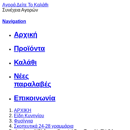
Αγορά
Δείτε Το Καλάθι
Συνέχεια Αγορών
Navigation
Αρχική
Προϊόντα
Καλάθι
Νέες
παραλαβές
Επικοινωνία
ΑΡΧΙΚΗ
Είδη Κυνηγίου
Φυσίγγια
Σκοπευτικά 24-28 γραμμάρια