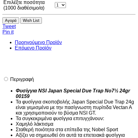
Επιλέξτε ποσότητα
(
1000
διαθέσιμο/α)
Αγορά
Wish List
Tweet
Pin it
Προηγούμενο Προϊόν
Επόμενο Προϊόν
Περιγραφή
Φυσίγγια NSI Japan Special Due Trap Νο7½ 24gr
00159
Τα φυσίγγια σκοποβολής Japan Special Due Trap 24g
είναι γεμισμένα με την πασίγνωστη πυρίτιδα Vectan A
και χρησιμοποιούν το βύσμα NSI GT.
Τα συγκεκριμένα φυσίγγια επιτυγχάνουν:
Χαμηλό λάκτισμα
Σταθερή ποιότητα στα επίπεδα της Nobel Sport
Αξίζει να σημειωθεί ότι αυτά τα επετειακά φυσίγγια