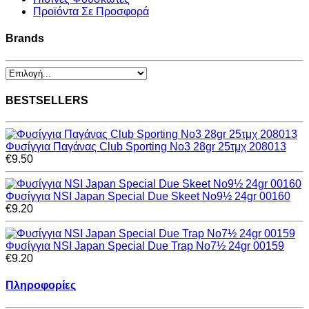
Προϊόντα Σε Προσφορά
Brands
BESTSELLERS
Φυσίγγια Παγάνας Club Sporting Νο3 28gr 25τμχ 208013
€9.50
Φυσίγγια NSI Japan Special Due Skeet Νο9½ 24gr 00160
€9.20
Φυσίγγια NSI Japan Special Due Trap Νο7½ 24gr 00159
€9.20
Πληροφορίες