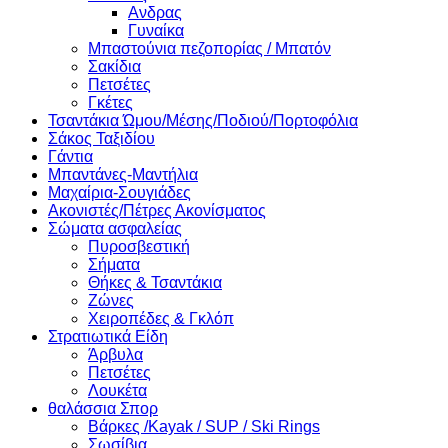
Ανδρας
Γυναίκα
Μπαστούνια πεζοπορίας / Μπατόν
Σακίδια
Πετσέτες
Γκέτες
Τσαντάκια Ώμου/Μέσης/Ποδιού/Πορτοφόλια
Σάκος Ταξιδίου
Γάντια
Μπαντάνες-Μαντήλια
Μαχαίρια-Σουγιάδες
Ακονιστές/Πέτρες Ακονίσματος
Σώματα ασφαλείας
Πυροσβεστική
Σήματα
Θήκες & Τσαντάκια
Ζώνες
Χειροπέδες & Γκλόπ
Στρατιωτικά Είδη
Άρβυλα
Πετσέτες
Λουκέτα
θαλάσσια Σπορ
Βάρκες /Kayak / SUP / Ski Rings
Σωσίβια