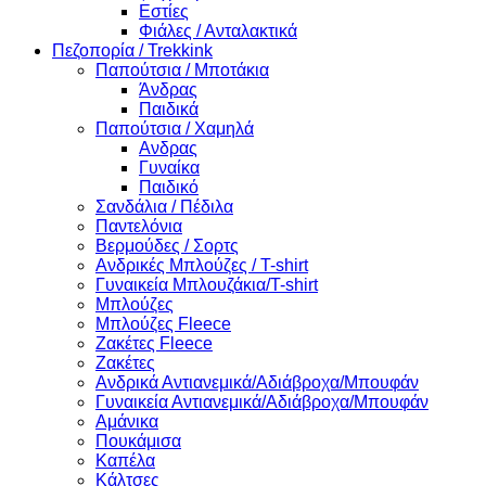
Εστίες
Φιάλες / Ανταλακτικά
Πεζοπορία / Trekkink
Παπούτσια / Μποτάκια
Άνδρας
Παιδικά
Παπούτσια / Χαμηλά
Ανδρας
Γυναίκα
Παιδικό
Σανδάλια / Πέδιλα
Παντελόνια
Βερμούδες / Σορτς
Ανδρικές Μπλούζες / T-shirt
Γυναικεία Μπλουζάκια/T-shirt
Μπλούζες
Μπλούζες Fleece
Ζακέτες Fleece
Ζακέτες
Ανδρικά Αντιανεμικά/Αδιάβροχα/Μπουφάν
Γυναικεία Αντιανεμικά/Αδιάβροχα/Μπουφάν
Αμάνικα
Πουκάμισα
Καπέλα
Κάλτσες