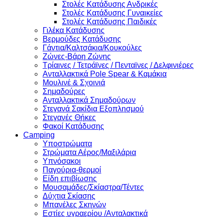
Στολές Κατάδυσης Ανδρικές
Στολές Κατάδυσης Γυναικείες
Στολές Κατάδυσης Παιδικές
Γιλέκα Κατάδυσης
Βερμούδες Κατάδυσης
Γάντια/Καλτσάκια/Κουκούλες
Ζώνες-Βάρη Ζώνης
Τρίαινες / Τετράϊνες / Πενταϊνες / Δελφινιέρες
Ανταλλακτικά Pole Spear & Καμάκια
Μουλινέ & Σχοινιά
Σημαδούρες
Ανταλλακτικά Σημαδούρων
Στεγανά Σακίδια Εξοπλησμού
Στεγανές Θήκες
Φακοί Κατάδυσης
Camping
Υποστρώματα
Στρώματα Αέρος/Μαξιλάρια
Υπνόσακοι
Παγούρια-θερμοί
Είδη επιβίωσης
Μουσαμάδες/Σκίαστρα/Τέντες
Δύχτια Σκίασης
Μπανέλες Σκηνών
Εστίες υγραερίου /Ανταλακτικά