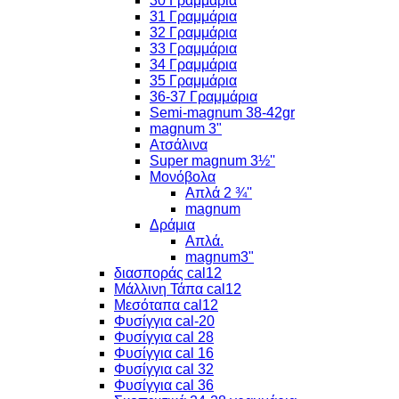
30 Γραμμάρια
31 Γραμμάρια
32 Γραμμάρια
33 Γραμμάρια
34 Γραμμάρια
35 Γραμμάρια
36-37 Γραμμάρια
Semi-magnum 38-42gr
magnum 3"
Ατσάλινα
Super magnum 3½''
Μονόβολα
Απλά 2 ¾''
magnum
Δράμια
Απλά.
magnum3"
διασποράς cal12
Μάλλινη Τάπα cal12
Μεσόταπα cal12
Φυσίγγια cal-20
Φυσίγγια cal 28
Φυσίγγια cal 16
Φυσίγγια cal 32
Φυσίγγια cal 36