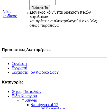
Πρότεινε Το
Νέος
Στον κωδικό γίνεται διάκριση πεζών
*
κωδικός
κεφαλαίων
και πρέπει να πληκτρολογηθεί ακριβώς
όπως παραπάνω.
Προσωπικές Λεπτομέρειες
Σύνδεση
Εγγραφή
Ξεχάσατε Τον Κωδικό Σας?
Κατηγορίες
Θήκες Πιστολιών
Είδη Κυνηγίου
Φυσίγγια
Φυσίγγια cal 12