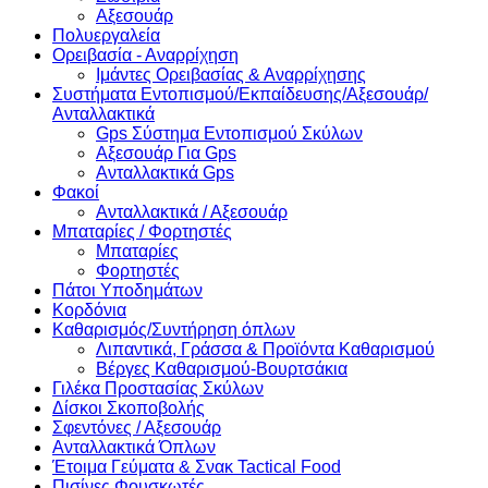
Αξεσουάρ
Πολυεργαλεία
Ορειβασία - Αναρρίχηση
Ιμάντες Ορειβασίας & Αναρρίχησης
Συστήματα Εντοπισμού/Εκπαίδευσης/Αξεσουάρ/
Ανταλλακτικά
Gps Σύστημα Εντοπισμού Σκύλων
Αξεσουάρ Για Gps
Ανταλλακτικά Gps
Φακοί
Ανταλλακτικά / Αξεσουάρ
Μπαταρίες / Φορτηστές
Μπαταρίες
Φορτηστές
Πάτοι Υποδημάτων
Κορδόνια
Καθαρισμός/Συντήρηση όπλων
Λιπαντικά, Γράσσα & Προϊόντα Καθαρισμού
Βέργες Καθαρισμού-Βουρτσάκια
Γιλέκα Προστασίας Σκύλων
Δίσκοι Σκοποβολής
Σφεντόνες / Αξεσουάρ
Ανταλλακτικά Όπλων
Έτοιμα Γεύματα & Σνακ Tactical Food
Πισίνες Φουσκωτές