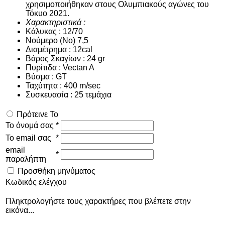
χρησιμοποιήθηκαν στους Ολυμπιακούς αγώνες του
Τόκυο 2021.
Χαρακτηριστικά :
Κάλυκας : 12/70
Νούμερο (No) 7,5
Διαμέτρημα : 12cal
Βάρος Σκαγίων : 24 gr
Πυρίτιδα : Vectan A
Βύσμα : GT
Ταχύτητα : 400 m/sec
Συσκευασία : 25 τεμάχια
Πρότεινε Το
Το όνομά σας
*
Το email σας
*
email
*
παραλήπτη
Προσθήκη μηνύματος
Κωδικός ελέγχου
Πληκτρολογήστε τους χαρακτήρες που βλέπετε στην
εικόνα...