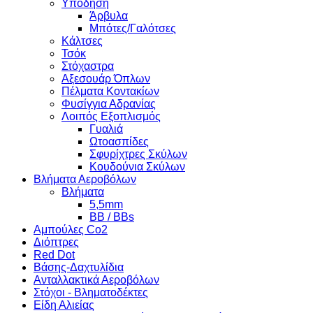
Υπόδηση
Άρβυλα
Μπότες/Γαλότσες
Κάλτσες
Τσόκ
Στόχαστρα
Αξεσουάρ Όπλων
Πέλματα Κοντακίων
Φυσίγγια Αδρανίας
Λοιπός Εξοπλισμός
Γυαλιά
Ωτοασπίδες
Σφυρίχτρες Σκύλων
Κουδούνια Σκύλων
Βλήματα Αεροβόλων
Βλήματα
5,5mm
BB / BBs
Αμπούλες Co2
Διόπτρες
Red Dot
Βάσης-Δαχτυλίδια
Ανταλλακτικά Αεροβόλων
Στόχοι - Βληματοδέκτες
Είδη Αλιείας