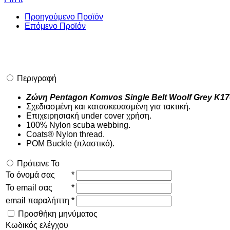
Προηγούμενο Προϊόν
Επόμενο Προϊόν
Περιγραφή
Ζώνη Pentagon Komvos Single Belt Woolf Grey K17
Σχεδιασμένη και κατασκευασμένη για τακτική.
Eπιχειρησιακή under cover χρήση.
100% Nylon scuba webbing.
Coats® Nylon thread.
POM Buckle (πλαστικό).
Πρότεινε Το
Το όνομά σας
*
Το email σας
*
email παραλήπτη
*
Προσθήκη μηνύματος
Κωδικός ελέγχου