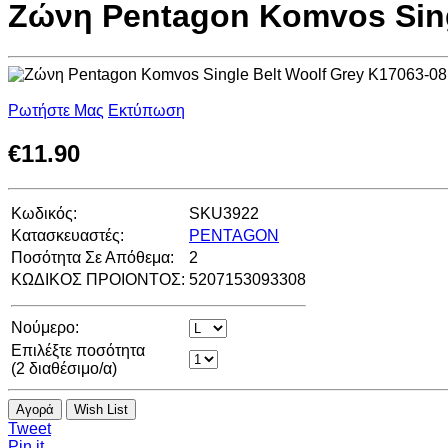
Ζώνη Pentagon Komvos Sing
Ρωτήστε Μας
Εκτύπωση
€
11.90
Κωδικός:
SKU3922
Κατασκευαστές:
PENTAGON
Ποσότητα Σε Απόθεμα:
2
ΚΩΔΙΚΟΣ ΠΡΟΙΟΝΤΟΣ:
5207153093308
Νούμερο:
Επιλέξτε ποσότητα
(
2
διαθέσιμο/α)
Αγορά
Wish List
Tweet
Pin it