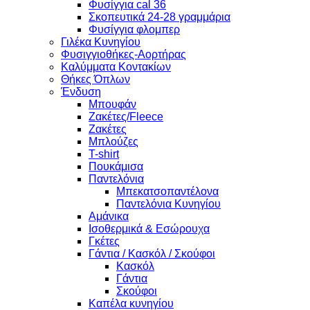
Φυσίγγια cal 36
Σκοπευτικά 24-28 γραμμάρια
Φυσίγγια φλομπερ
Γιλέκα Κυνηγίου
Φυσιγγιοθήκες-Αορτήρας
Καλύμματα Κοντακίων
Θήκες Όπλων
Ένδυση
Μπουφάν
Ζακέτες/Fleece
Ζακέτες
Μπλούζες
T-shirt
Πουκάμισα
Παντελόνια
Μπεκατσοπαντέλονα
Παντελόνια Κυνηγίου
Αμάνικα
Ισοθερμικά & Εσώρουχα
Γκέτες
Γάντια / Κασκόλ / Σκούφοι
Κασκόλ
Γάντια
Σκούφοι
Καπέλα κυνηγίου