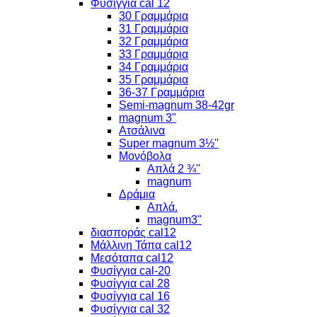
Φυσίγγια cal 12
30 Γραμμάρια
31 Γραμμάρια
32 Γραμμάρια
33 Γραμμάρια
34 Γραμμάρια
35 Γραμμάρια
36-37 Γραμμάρια
Semi-magnum 38-42gr
magnum 3"
Ατσάλινα
Super magnum 3½''
Μονόβολα
Απλά 2 ¾''
magnum
Δράμια
Απλά.
magnum3"
διασποράς cal12
Μάλλινη Τάπα cal12
Μεσόταπα cal12
Φυσίγγια cal-20
Φυσίγγια cal 28
Φυσίγγια cal 16
Φυσίγγια cal 32