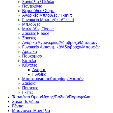
Σανδάλια / Πέδιλα
Παντελόνια
Βερμούδες / Σορτς
Ανδρικές Μπλούζες / T-shirt
Γυναικεία Μπλουζάκια/T-shirt
Μπλούζες
Μπλούζες Fleece
Ζακέτες Fleece
Ζακέτες
Ανδρικά Αντιανεμικά/Αδιάβροχα/Μπουφάν
Γυναικεία Αντιανεμικά/Αδιάβροχα/Μπουφάν
Αμάνικα
Πουκάμισα
Καπέλα
Κάλτσες
Ανδρας
Γυναίκα
Μπαστούνια πεζοπορίας / Μπατόν
Σακίδια
Πετσέτες
Γκέτες
Τσαντάκια Ώμου/Μέσης/Ποδιού/Πορτοφόλια
Σάκος Ταξιδίου
Γάντια
Μπαντάνες-Μαντήλια