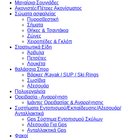
Μαχαίρια-Σουγιάδες
Ακονιστές/Πέτρες Ακονίσματος
Σώματα ασφαλείας
Πυροσβεστική
Σήματα
Θήκες & Τσαντάκια
Ζώνες
Χειροπέδες & Γκλόπ
Στρατιωτικά Είδη
Άρβυλα
Πετσέτες
Λουκέτα
θαλάσσια Σπορ
Βάρκες /Kayak / SUP / Ski Rings
Σωσίβια
Αξεσουάρ
Πολυεργαλεία
Ορειβασία - Αναρρίχηση
Ιμάντες Ορειβασίας & Αναρρίχησης
Συστήματα Εντοπισμού/Εκπαίδευσης/Αξεσουάρ/
Ανταλλακτικά
Gps Σύστημα Εντοπισμού Σκύλων
Αξεσουάρ Για Gps
Ανταλλακτικά Gps
Φακοί