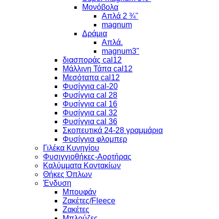
Μονόβολα
Απλά 2 ¾''
magnum
Δράμια
Απλά.
magnum3"
διασποράς cal12
Μάλλινη Τάπα cal12
Μεσόταπα cal12
Φυσίγγια cal-20
Φυσίγγια cal 28
Φυσίγγια cal 16
Φυσίγγια cal 32
Φυσίγγια cal 36
Σκοπευτικά 24-28 γραμμάρια
Φυσίγγια φλομπερ
Γιλέκα Κυνηγίου
Φυσιγγιοθήκες-Αορτήρας
Καλύμματα Κοντακίων
Θήκες Όπλων
Ένδυση
Μπουφάν
Ζακέτες/Fleece
Ζακέτες
Μπλούζες