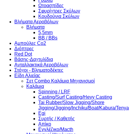
Γυαλιά
Ωτοασπίδες
Σφυρίχτρες Σκύλων
Κουδούνια Σκύλων
Βλήματα Αεροβόλων
Βλήματα
5,5mm
BB / BBs
Αμπούλες Co2
Διόπτρες
Red Dot
Βάσης-Δαχτυλίδια
Ανταλλακτικά Αεροβόλων
Στόχοι - Βληματοδέκτες
Είδη Αλιείας
Σετ Combo Καλάμια Μηχανισμοί
Καλάμια
Spinning / LRF
Casting/Surf Casting/Hevy Casting
Tai Rubber/Slow Jigging/Shore
Jigging/Jigging/Inchiku/Boat/Kabura/Tenya
Egi
Συρτής / Καθετής
Απίκο
Εγγλέζικο/Macth