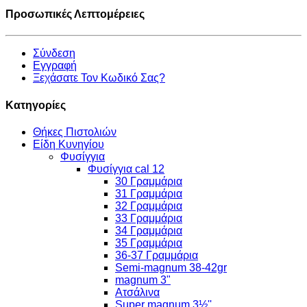
Προσωπικές Λεπτομέρειες
Σύνδεση
Εγγραφή
Ξεχάσατε Τον Κωδικό Σας?
Κατηγορίες
Θήκες Πιστολιών
Είδη Κυνηγίου
Φυσίγγια
Φυσίγγια cal 12
30 Γραμμάρια
31 Γραμμάρια
32 Γραμμάρια
33 Γραμμάρια
34 Γραμμάρια
35 Γραμμάρια
36-37 Γραμμάρια
Semi-magnum 38-42gr
magnum 3"
Ατσάλινα
Super magnum 3½''