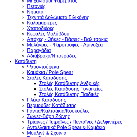
Μηχανισμοί Ψαρέματος
Πετονιές
Νήματα
Τεχνητά Δολώματα Σιλικόνης
Καλαμαριέρες
Χταποδιέρες
Κεφαλές Μολύβδου
Απόχες - Θήκες - Βάσεις - Βαλιτσάκια
Μαλάγρες - Ψαροτροφες - Αμινοξέα
Παραγάδια
Αδιάβροχα/Νιτσεράδες
Κατάδυση
Ψαροντούφεκα
Καμάκια / Pole Spear
Στολές Κατάδυσης
Στολές Κατάδυσης Ανδρικές
Στολές Κατάδυσης Γυναικείες
Στολές Κατάδυσης Παιδικές
Γιλέκα Κατάδυσης
Βερμούδες Κατάδυσης
Γάντια/Καλτσάκια/Κουκούλες
Ζώνες-Βάρη Ζώνης
Τρίαινες / Τετράϊνες / Πενταϊνες / Δελφινιέρες
Ανταλλακτικά Pole Spear & Καμάκια
Μουλινέ & Σχοινιά