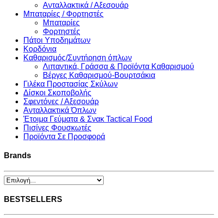
Ανταλλακτικά / Αξεσουάρ
Μπαταρίες / Φορτηστές
Μπαταρίες
Φορτηστές
Πάτοι Υποδημάτων
Κορδόνια
Καθαρισμός/Συντήρηση όπλων
Λιπαντικά, Γράσσα & Προϊόντα Καθαρισμού
Βέργες Καθαρισμού-Βουρτσάκια
Γιλέκα Προστασίας Σκύλων
Δίσκοι Σκοποβολής
Σφεντόνες / Αξεσουάρ
Ανταλλακτικά Όπλων
Έτοιμα Γεύματα & Σνακ Tactical Food
Πισίνες Φουσκωτές
Προϊόντα Σε Προσφορά
Brands
BESTSELLERS