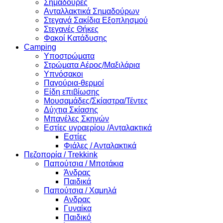
Σημαδούρες
Ανταλλακτικά Σημαδούρων
Στεγανά Σακίδια Εξοπλησμού
Στεγανές Θήκες
Φακοί Κατάδυσης
Camping
Υποστρώματα
Στρώματα Αέρος/Μαξιλάρια
Υπνόσακοι
Παγούρια-θερμοί
Είδη επιβίωσης
Μουσαμάδες/Σκίαστρα/Τέντες
Δύχτια Σκίασης
Μπανέλες Σκηνών
Εστίες υγραερίου /Ανταλακτικά
Εστίες
Φιάλες / Ανταλακτικά
Πεζοπορία / Trekkink
Παπούτσια / Μποτάκια
Άνδρας
Παιδικά
Παπούτσια / Χαμηλά
Ανδρας
Γυναίκα
Παιδικό