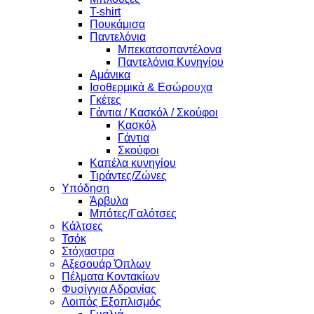
T-shirt
Πουκάμισα
Παντελόνια
Μπεκατσοπαντέλονα
Παντελόνια Κυνηγίου
Αμάνικα
Ισοθερμικά & Εσώρουχα
Γκέτες
Γάντια / Κασκόλ / Σκούφοι
Κασκόλ
Γάντια
Σκούφοι
Καπέλα κυνηγίου
Τιράντες/Ζώνες
Υπόδηση
Άρβυλα
Μπότες/Γαλότσες
Κάλτσες
Τσόκ
Στόχαστρα
Αξεσουάρ Όπλων
Πέλματα Κοντακίων
Φυσίγγια Αδρανίας
Λοιπός Εξοπλισμός