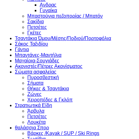
Ανδρας
Γυναίκα
Μπαστούνια πεζοπορίας / Μπατόν
Σακίδια
Πετσέτες
Γκέτες
Τσαντάκια Ώμου/Μέσης/Ποδιού/Πορτοφόλια
Σάκος Ταξιδίου
Γάντια
Μπαντάνες-Μαντήλια
Μαχαίρια-Σουγιάδες
Ακονιστές/Πέτρες Ακονίσματος
Σώματα ασφαλείας
Πυροσβεστική
Σήματα
Θήκες & Τσαντάκια
Ζώνες
Χειροπέδες & Γκλόπ
Στρατιωτικά Είδη
Άρβυλα
Πετσέτες
Λουκέτα
θαλάσσια Σπορ
Βάρκες /Kayak / SUP / Ski Rings
Σωσίβια