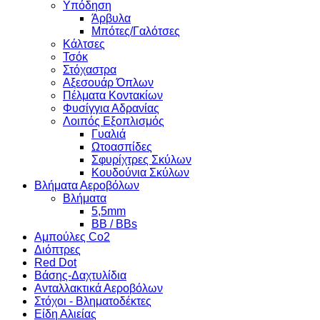
Υπόδηση
Άρβυλα
Μπότες/Γαλότσες
Κάλτσες
Τσόκ
Στόχαστρα
Αξεσουάρ Όπλων
Πέλματα Κοντακίων
Φυσίγγια Αδρανίας
Λοιπός Εξοπλισμός
Γυαλιά
Ωτοασπίδες
Σφυρίχτρες Σκύλων
Κουδούνια Σκύλων
Βλήματα Αεροβόλων
Βλήματα
5,5mm
BB / BBs
Αμπούλες Co2
Διόπτρες
Red Dot
Βάσης-Δαχτυλίδια
Ανταλλακτικά Αεροβόλων
Στόχοι - Βληματοδέκτες
Είδη Αλιείας