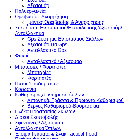
Αξεσουάρ
Πολυεργαλεία
Ορειβασία - Αναρρίχηση
Ιμάντες Ορειβασίας & Αναρρίχησης
Συστήματα Εντοπισμού/Εκπαίδευσης/Αξεσουάρ/
Ανταλλακτικά
Gps Σύστημα Εντοπισμού Σκύλων
Αξεσουάρ Για Gps
Ανταλλακτικά Gps
Φακοί
Ανταλλακτικά / Αξεσουάρ
Μπαταρίες / Φορτηστές
Μπαταρίες
Φορτηστές
Πάτοι Υποδημάτων
Κορδόνια
Καθαρισμός/Συντήρηση όπλων
Λιπαντικά, Γράσσα & Προϊόντα Καθαρισμού
Βέργες Καθαρισμού-Βουρτσάκια
Γιλέκα Προστασίας Σκύλων
Δίσκοι Σκοποβολής
Σφεντόνες / Αξεσουάρ
Ανταλλακτικά Όπλων
Έτοιμα Γεύματα & Σνακ Tactical Food