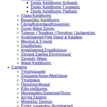
Στολές Κατάδυσης Ανδρικές
Στολές Κατάδυσης Γυναικείες
Στολές Κατάδυσης Παιδικές
Γιλέκα Κατάδυσης
Βερμούδες Κατάδυσης
Γάντια/Καλτσάκια/Κουκούλες
Ζώνες-Βάρη Ζώνης
Τρίαινες / Τετράϊνες / Πενταϊνες / Δελφινιέρες
Ανταλλακτικά Pole Spear & Καμάκια
Μουλινέ & Σχοινιά
Σημαδούρες
Ανταλλακτικά Σημαδούρων
Στεγανά Σακίδια Εξοπλησμού
Στεγανές Θήκες
Φακοί Κατάδυσης
Camping
Υποστρώματα
Στρώματα Αέρος/Μαξιλάρια
Υπνόσακοι
Παγούρια-θερμοί
Είδη επιβίωσης
Μουσαμάδες/Σκίαστρα/Τέντες
Δύχτια Σκίασης
Μπανέλες Σκηνών
Εστίες υγραερίου /Ανταλακτικά