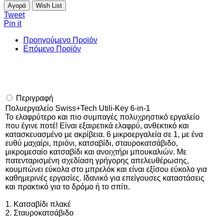
Αγορά
Wish List
Tweet
Pin it
Προηγούμενο Προϊόν
Επόμενο Προϊόν
Περιγραφή
Πολυεργαλείο Swiss+Tech Utili-Key 6-in-1
Το ελαφρύτερο και πιο συμπαγές πολυχρηστικό εργαλείο
που έγινε ποτέ! Είναι εξαιρετικά ελαφρύ, ανθεκτικό και
κατασκευασμένο με ακρίβεια. 6 μικροεργαλεία σε 1, με ένα
ευθύ μαχαίρι, πριόνι, κατσαβίδι, σταυροκατσάβιδο,
μικρομεσαίο κατσαβίδι και ανοιχτήρι μπουκαλιών. Με
πατενταρισμένη σχεδίαση γρήγορης απελευθέρωσης,
κουμπώνει εύκολα στο μπρελόκ και είναι εξίσου εύκολο για
καθημερινές εργασίες. Ιδανικό για επείγουσες καταστάσεις
και πρακτικό για το δρόμο ή το σπίτι.
1. Κατσαβίδι πλακέ
2. Σταυροκατσάβιδο