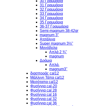
30 Γραμμάρια
31 Γραμμάρια
32 Γραμμάρια
33 Γραμμάρια
34 Γραμμάρια
35 Γραμμάρια
36-37 Γραμμάρια
Semi-magnum 38-42gr
magnum 3"
Ατσάλινα
Super magnum 3½''
Μονόβολα
Απλά 2 ¾''
magnum
Δράμια
Απλά.
magnum3"
διασποράς cal12
Μάλλινη Τάπα cal12
Μεσόταπα cal12
Φυσίγγια cal-20
Φυσίγγια cal 28
Φυσίγγια cal 16
Φυσίγγια cal 32
Φυσίγγια cal 36