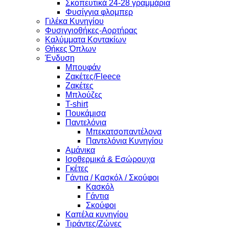
Σκοπευτικά 24-28 γραμμάρια
Φυσίγγια φλομπερ
Γιλέκα Κυνηγίου
Φυσιγγιοθήκες-Αορτήρας
Καλύμματα Κοντακίων
Θήκες Όπλων
Ένδυση
Μπουφάν
Ζακέτες/Fleece
Ζακέτες
Μπλούζες
T-shirt
Πουκάμισα
Παντελόνια
Μπεκατσοπαντέλονα
Παντελόνια Κυνηγίου
Αμάνικα
Ισοθερμικά & Εσώρουχα
Γκέτες
Γάντια / Κασκόλ / Σκούφοι
Κασκόλ
Γάντια
Σκούφοι
Καπέλα κυνηγίου
Τιράντες/Ζώνες