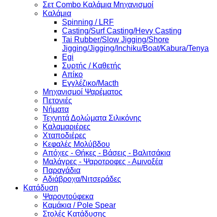
Σετ Combo Καλάμια Μηχανισμοί
Καλάμια
Spinning / LRF
Casting/Surf Casting/Hevy Casting
Tai Rubber/Slow Jigging/Shore
Jigging/Jigging/Inchiku/Boat/Kabura/Tenya
Egi
Συρτής / Καθετής
Απίκο
Εγγλέζικο/Macth
Μηχανισμοί Ψαρέματος
Πετονιές
Νήματα
Τεχνητά Δολώματα Σιλικόνης
Καλαμαριέρες
Χταποδιέρες
Κεφαλές Μολύβδου
Απόχες - Θήκες - Βάσεις - Βαλιτσάκια
Μαλάγρες - Ψαροτροφες - Αμινοξέα
Παραγάδια
Αδιάβροχα/Νιτσεράδες
Κατάδυση
Ψαροντούφεκα
Καμάκια / Pole Spear
Στολές Κατάδυσης