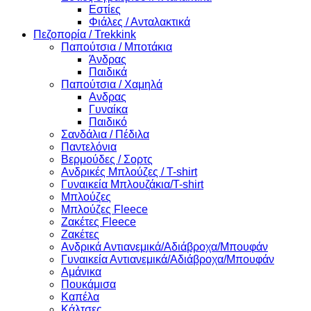
Εστίες
Φιάλες / Ανταλακτικά
Πεζοπορία / Trekkink
Παπούτσια / Μποτάκια
Άνδρας
Παιδικά
Παπούτσια / Χαμηλά
Ανδρας
Γυναίκα
Παιδικό
Σανδάλια / Πέδιλα
Παντελόνια
Βερμούδες / Σορτς
Ανδρικές Μπλούζες / T-shirt
Γυναικεία Μπλουζάκια/T-shirt
Μπλούζες
Μπλούζες Fleece
Ζακέτες Fleece
Ζακέτες
Ανδρικά Αντιανεμικά/Αδιάβροχα/Μπουφάν
Γυναικεία Αντιανεμικά/Αδιάβροχα/Μπουφάν
Αμάνικα
Πουκάμισα
Καπέλα
Κάλτσες