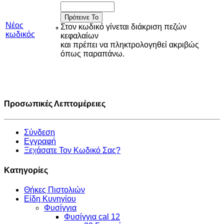
Πρότεινε Το
Νέος
Στον κωδικό γίνεται διάκριση πεζών
*
κωδικός
κεφαλαίων
και πρέπει να πληκτρολογηθεί ακριβώς
όπως παραπάνω.
Προσωπικές Λεπτομέρειες
Σύνδεση
Εγγραφή
Ξεχάσατε Τον Κωδικό Σας?
Κατηγορίες
Θήκες Πιστολιών
Είδη Κυνηγίου
Φυσίγγια
Φυσίγγια cal 12