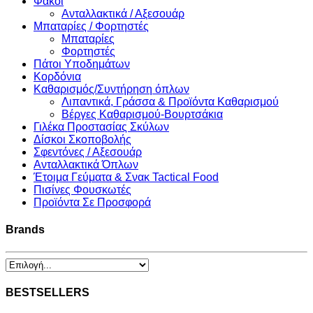
Φακοί
Ανταλλακτικά / Αξεσουάρ
Μπαταρίες / Φορτηστές
Μπαταρίες
Φορτηστές
Πάτοι Υποδημάτων
Κορδόνια
Καθαρισμός/Συντήρηση όπλων
Λιπαντικά, Γράσσα & Προϊόντα Καθαρισμού
Βέργες Καθαρισμού-Βουρτσάκια
Γιλέκα Προστασίας Σκύλων
Δίσκοι Σκοποβολής
Σφεντόνες / Αξεσουάρ
Ανταλλακτικά Όπλων
Έτοιμα Γεύματα & Σνακ Tactical Food
Πισίνες Φουσκωτές
Προϊόντα Σε Προσφορά
Brands
BESTSELLERS