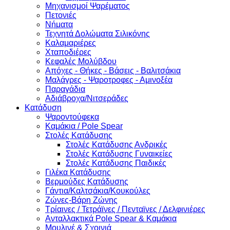
Μηχανισμοί Ψαρέματος
Πετονιές
Νήματα
Τεχνητά Δολώματα Σιλικόνης
Καλαμαριέρες
Χταποδιέρες
Κεφαλές Μολύβδου
Απόχες - Θήκες - Βάσεις - Βαλιτσάκια
Μαλάγρες - Ψαροτροφες - Αμινοξέα
Παραγάδια
Αδιάβροχα/Νιτσεράδες
Κατάδυση
Ψαροντούφεκα
Καμάκια / Pole Spear
Στολές Κατάδυσης
Στολές Κατάδυσης Ανδρικές
Στολές Κατάδυσης Γυναικείες
Στολές Κατάδυσης Παιδικές
Γιλέκα Κατάδυσης
Βερμούδες Κατάδυσης
Γάντια/Καλτσάκια/Κουκούλες
Ζώνες-Βάρη Ζώνης
Τρίαινες / Τετράϊνες / Πενταϊνες / Δελφινιέρες
Ανταλλακτικά Pole Spear & Καμάκια
Μουλινέ & Σχοινιά