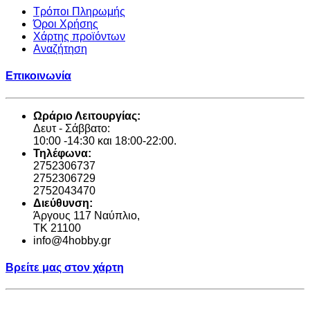
Τρόποι Πληρωμής
Όροι Χρήσης
Χάρτης προϊόντων
Αναζήτηση
Επικοινωνία
Ωράριο Λειτουργίας:
Δευτ - Σάββατο:
10:00 -14:30 και 18:00-22:00.
Τηλέφωνα:
2752306737
2752306729
2752043470
Διεύθυνση:
Άργους 117 Ναύπλιο,
TK 21100
info@4hobby.gr
Βρείτε μας στον χάρτη