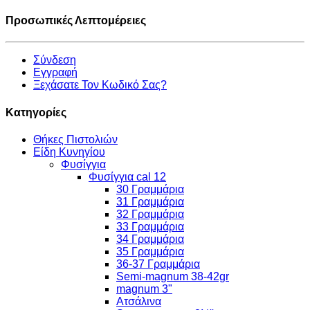
Προσωπικές Λεπτομέρειες
Σύνδεση
Εγγραφή
Ξεχάσατε Τον Κωδικό Σας?
Κατηγορίες
Θήκες Πιστολιών
Είδη Κυνηγίου
Φυσίγγια
Φυσίγγια cal 12
30 Γραμμάρια
31 Γραμμάρια
32 Γραμμάρια
33 Γραμμάρια
34 Γραμμάρια
35 Γραμμάρια
36-37 Γραμμάρια
Semi-magnum 38-42gr
magnum 3"
Ατσάλινα