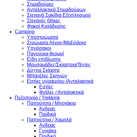
Σημαδούρες
Ανταλλακτικά Σημαδούρων
Στεγανά Σακίδια Εξοπλησμού
Στεγανές Θήκες
Φακοί Κατάδυσης
Camping
Υποστρώματα
Στρώματα Αέρος/Μαξιλάρια
Υπνόσακοι
Παγούρια-θερμοί
Είδη επιβίωσης
Μουσαμάδες/Σκίαστρα/Τέντες
Δύχτια Σκίασης
Μπανέλες Σκηνών
Εστίες υγραερίου /Ανταλακτικά
Εστίες
Φιάλες / Ανταλακτικά
Πεζοπορία / Trekkink
Παπούτσια / Μποτάκια
Άνδρας
Παιδικά
Παπούτσια / Χαμηλά
Ανδρας
Γυναίκα
Παιδικό