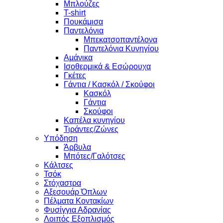
Μπλούζες
T-shirt
Πουκάμισα
Παντελόνια
Μπεκατσοπαντέλονα
Παντελόνια Κυνηγίου
Αμάνικα
Ισοθερμικά & Εσώρουχα
Γκέτες
Γάντια / Κασκόλ / Σκούφοι
Κασκόλ
Γάντια
Σκούφοι
Καπέλα κυνηγίου
Τιράντες/Ζώνες
Υπόδηση
Άρβυλα
Μπότες/Γαλότσες
Κάλτσες
Τσόκ
Στόχαστρα
Αξεσουάρ Όπλων
Πέλματα Κοντακίων
Φυσίγγια Αδρανίας
Λοιπός Εξοπλισμός