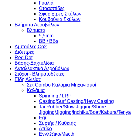
Γυαλιά
Ωτοασπίδες
Σφυρίχτρες Σκύλων
Κουδούνια Σκύλων
Βλήματα Αεροβόλων
Βλήματα
5,5mm
BB / BBs
Αμπούλες Co2
Διόπτρες
Red Dot
Βάσης-Δαχτυλίδια
Ανταλλακτικά Αεροβόλων
Στόχοι - Βληματοδέκτες
Είδη Αλιείας
Σετ Combo Καλάμια Μηχανισμοί
Καλάμια
Spinning / LRF
Casting/Surf Casting/Hevy Casting
Tai Rubber/Slow Jigging/Shore
Jigging/Jigging/Inchiku/Boat/Kabura/Tenya
Egi
Συρτής / Καθετής
Απίκο
Εγγλέζικο/Macth