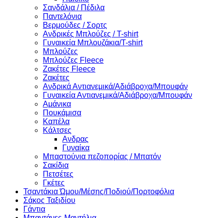
Σανδάλια / Πέδιλα
Παντελόνια
Βερμούδες / Σορτς
Ανδρικές Μπλούζες / T-shirt
Γυναικεία Μπλουζάκια/T-shirt
Μπλούζες
Μπλούζες Fleece
Ζακέτες Fleece
Ζακέτες
Ανδρικά Αντιανεμικά/Αδιάβροχα/Μπουφάν
Γυναικεία Αντιανεμικά/Αδιάβροχα/Μπουφάν
Αμάνικα
Πουκάμισα
Καπέλα
Κάλτσες
Ανδρας
Γυναίκα
Μπαστούνια πεζοπορίας / Μπατόν
Σακίδια
Πετσέτες
Γκέτες
Τσαντάκια Ώμου/Μέσης/Ποδιού/Πορτοφόλια
Σάκος Ταξιδίου
Γάντια
Μπαντάνες-Μαντήλια