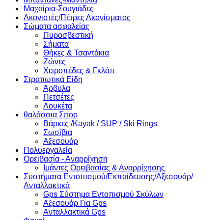
Μαχαίρια-Σουγιάδες
Ακονιστές/Πέτρες Ακονίσματος
Σώματα ασφαλείας
Πυροσβεστική
Σήματα
Θήκες & Τσαντάκια
Ζώνες
Χειροπέδες & Γκλόπ
Στρατιωτικά Είδη
Άρβυλα
Πετσέτες
Λουκέτα
θαλάσσια Σπορ
Βάρκες /Kayak / SUP / Ski Rings
Σωσίβια
Αξεσουάρ
Πολυεργαλεία
Ορειβασία - Αναρρίχηση
Ιμάντες Ορειβασίας & Αναρρίχησης
Συστήματα Εντοπισμού/Εκπαίδευσης/Αξεσουάρ/
Ανταλλακτικά
Gps Σύστημα Εντοπισμού Σκύλων
Αξεσουάρ Για Gps
Ανταλλακτικά Gps