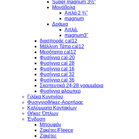
Super magnum 3½''
Μονόβολα
Απλά 2 ¾''
magnum
Δράμια
Απλά.
magnum3"
διασποράς cal12
Μάλλινη Τάπα cal12
Μεσόταπα cal12
Φυσίγγια cal-20
Φυσίγγια cal 28
Φυσίγγια cal 16
Φυσίγγια cal 32
Φυσίγγια cal 36
Σκοπευτικά 24-28 γραμμάρια
Φυσίγγια φλομπερ
Γιλέκα Κυνηγίου
Φυσιγγιοθήκες-Αορτήρας
Καλύμματα Κοντακίων
Θήκες Όπλων
Ένδυση
Μπουφάν
Ζακέτες/Fleece
Ζακέτες