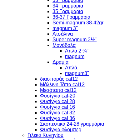
33 Γραμμάρια
34 Γραμμάρια
35 Γραμμάρια
36-37 Γραμμάρια
Semi-magnum 38-42gr
magnum 3"
Ατσάλινα
Super magnum 3½''
Μονόβολα
Απλά 2 ¾''
magnum
Δράμια
Απλά.
magnum3"
διασποράς cal12
Μάλλινη Τάπα cal12
Μεσόταπα cal12
Φυσίγγια cal-20
Φυσίγγια cal 28
Φυσίγγια cal 16
Φυσίγγια cal 32
Φυσίγγια cal 36
Σκοπευτικά 24-28 γραμμάρια
Φυσίγγια φλομπερ
Γιλέκα Κυνηγίου