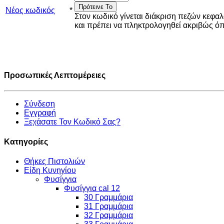
Πρότεινε Το
Νέος κωδικός
*
Στον κωδικό γίνεται διάκριση πεζών κεφα
και πρέπει να πληκτρολογηθεί ακριβώς 
Προσωπικές Λεπτομέρειες
Σύνδεση
Εγγραφή
Ξεχάσατε Τον Κωδικό Σας?
Κατηγορίες
Θήκες Πιστολιών
Είδη Κυνηγίου
Φυσίγγια
Φυσίγγια cal 12
30 Γραμμάρια
31 Γραμμάρια
32 Γραμμάρια