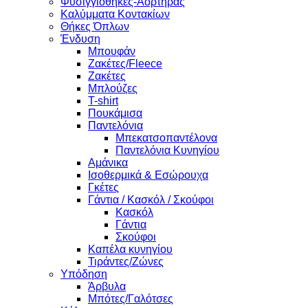
Φυσιγγιοθήκες-Αορτήρας
Καλύμματα Κοντακίων
Θήκες Όπλων
Ένδυση
Μπουφάν
Ζακέτες/Fleece
Ζακέτες
Μπλούζες
T-shirt
Πουκάμισα
Παντελόνια
Μπεκατσοπαντέλονα
Παντελόνια Κυνηγίου
Αμάνικα
Ισοθερμικά & Εσώρουχα
Γκέτες
Γάντια / Κασκόλ / Σκούφοι
Κασκόλ
Γάντια
Σκούφοι
Καπέλα κυνηγίου
Τιράντες/Ζώνες
Υπόδηση
Άρβυλα
Μπότες/Γαλότσες