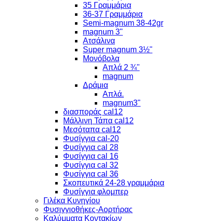
35 Γραμμάρια
36-37 Γραμμάρια
Semi-magnum 38-42gr
magnum 3"
Ατσάλινα
Super magnum 3½''
Μονόβολα
Απλά 2 ¾''
magnum
Δράμια
Απλά.
magnum3"
διασποράς cal12
Μάλλινη Τάπα cal12
Μεσόταπα cal12
Φυσίγγια cal-20
Φυσίγγια cal 28
Φυσίγγια cal 16
Φυσίγγια cal 32
Φυσίγγια cal 36
Σκοπευτικά 24-28 γραμμάρια
Φυσίγγια φλομπερ
Γιλέκα Κυνηγίου
Φυσιγγιοθήκες-Αορτήρας
Καλύμματα Κοντακίων