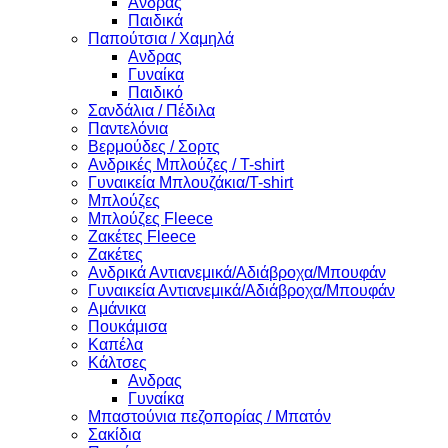
Άνδρας
Παιδικά
Παπούτσια / Χαμηλά
Ανδρας
Γυναίκα
Παιδικό
Σανδάλια / Πέδιλα
Παντελόνια
Βερμούδες / Σορτς
Ανδρικές Μπλούζες / T-shirt
Γυναικεία Μπλουζάκια/T-shirt
Μπλούζες
Μπλούζες Fleece
Ζακέτες Fleece
Ζακέτες
Ανδρικά Αντιανεμικά/Αδιάβροχα/Μπουφάν
Γυναικεία Αντιανεμικά/Αδιάβροχα/Μπουφάν
Αμάνικα
Πουκάμισα
Καπέλα
Κάλτσες
Ανδρας
Γυναίκα
Μπαστούνια πεζοπορίας / Μπατόν
Σακίδια