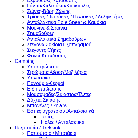
Βερμούδες Κατάδυσης
Γάντια/Καλτσάκια/Κουκούλες
Ζώνες-Βάρη Ζώνης
Τρίαινες / Τετράϊνες / Πενταϊνες / Δελφινιέρες
Ανταλλακτικά Pole Spear & Καμάκια
Μουλινέ & Σχοινιά
Σημαδούρες
Ανταλλακτικά Σημαδούρων
Στεγανά Σακίδια Εξοπλησμού
Στεγανές Θήκες
Φακοί Κατάδυσης
Camping
Υποστρώματα
Στρώματα Αέρος/Μαξιλάρια
Υπνόσακοι
Παγούρια-θερμοί
Είδη επιβίωσης
Μουσαμάδες/Σκίαστρα/Τέντες
Δύχτια Σκίασης
Μπανέλες Σκηνών
Εστίες υγραερίου /Ανταλακτικά
Εστίες
Φιάλες / Ανταλακτικά
Πεζοπορία / Trekkink
Παπούτσια / Μποτάκια