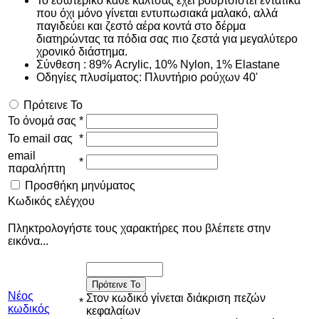
Το εσωτερικό κάθε κάλτσας έχει βουρτσιστεί εντατικά
που όχι μόνο γίνεται εντυπωσιακά μαλακό, αλλά
παγιδεύει και ζεστό αέρα κοντά στο δέρμα
διατηρώντας τα πόδια σας πιο ζεστά για μεγαλύτερο
χρονικό διάστημα.
Σύνθεση : 89% Acrylic, 10% Nylon, 1% Elastane
Οδηγίες πλυσίματος: Πλυντήριο ρούχων 40'
Πρότεινε Το
Το όνομά σας
*
Το email σας
*
email
*
παραλήπτη
Προσθήκη μηνύματος
Κωδικός ελέγχου
Πληκτρολογήστε τους χαρακτήρες που βλέπετε στην
εικόνα...
Πρότεινε Το
Νέος
Στον κωδικό γίνεται διάκριση πεζών
*
κωδικός
κεφαλαίων