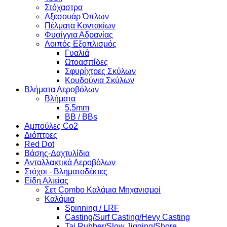
Στόχαστρα
Αξεσουάρ Όπλων
Πέλματα Κοντακίων
Φυσίγγια Αδρανίας
Λοιπός Εξοπλισμός
Γυαλιά
Ωτοασπίδες
Σφυρίχτρες Σκύλων
Κουδούνια Σκύλων
Βλήματα Αεροβόλων
Βλήματα
5,5mm
BB / BBs
Αμπούλες Co2
Διόπτρες
Red Dot
Βάσης-Δαχτυλίδια
Ανταλλακτικά Αεροβόλων
Στόχοι - Βληματοδέκτες
Είδη Αλιείας
Σετ Combo Καλάμια Μηχανισμοί
Καλάμια
Spinning / LRF
Casting/Surf Casting/Hevy Casting
Tai Rubber/Slow Jigging/Shore