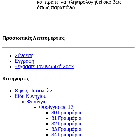
και πρέπει να πληκτρολογηθεί ακριβώς
όπως παραπάνω.
Προσωπικές Λεπτομέρειες
Σύνδεση
Εγγραφή
Ξεχάσατε Τον Κωδικό Σας?
Κατηγορίες
Θήκες Πιστολιών
Είδη Κυνηγίου
Φυσίγγια
Φυσίγγια cal 12
30 Γραμμάρια
31 Γραμμάρια
32 Γραμμάρια
33 Γραμμάρια
34 Γραμμάρια