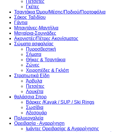
Πετσέτες
Γκέτες
Τσαντάκια Ώμου/Μέσης/Ποδιού/Πορτοφόλια
Σάκος Ταξιδίου
Γάντια
Μπαντάνες-Μαντήλια
Μαχαίρια-Σουγιάδες
Ακονιστές/Πέτρες Ακονίσματος
Σώματα ασφαλείας
Πυροσβεστική
Σήματα
Θήκες & Τσαντάκια
Ζώνες
Χειροπέδες & Γκλόπ
Στρατιωτικά Είδη
Άρβυλα
Πετσέτες
Λουκέτα
θαλάσσια Σπορ
Βάρκες /Kayak / SUP / Ski Rings
Σωσίβια
Αξεσουάρ
Πολυεργαλεία
Ορειβασία - Αναρρίχηση
Ιμάντες Ορειβασίας & Αναρρίχησης