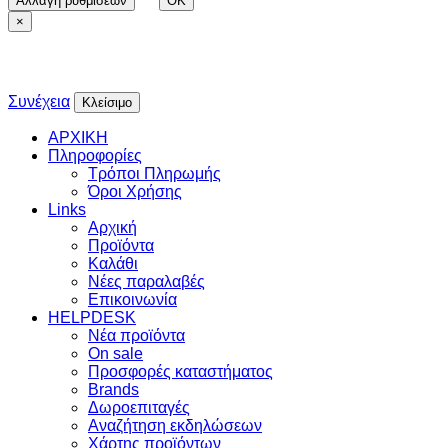
Αλλαγή ρυθμίσεων
OK
×
Συνέχεια
Κλείσιμο
ΑΡΧΙΚΗ
Πληροφορίες
Τρόποι Πληρωμής
Όροι Χρήσης
Links
Αρχική
Προϊόντα
Καλάθι
Νέες παραλαβές
Επικοινωνία
HELPDESK
Νέα προϊόντα
On sale
Προσφορές καταστήματος
Brands
Δωροεπιταγές
Αναζήτηση εκδηλώσεων
Χάρτης προϊόντων