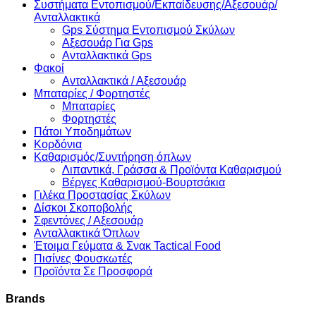
Συστήματα Εντοπισμού/Εκπαίδευσης/Αξεσουάρ/
Ανταλλακτικά
Gps Σύστημα Εντοπισμού Σκύλων
Αξεσουάρ Για Gps
Ανταλλακτικά Gps
Φακοί
Ανταλλακτικά / Αξεσουάρ
Μπαταρίες / Φορτηστές
Μπαταρίες
Φορτηστές
Πάτοι Υποδημάτων
Κορδόνια
Καθαρισμός/Συντήρηση όπλων
Λιπαντικά, Γράσσα & Προϊόντα Καθαρισμού
Βέργες Καθαρισμού-Βουρτσάκια
Γιλέκα Προστασίας Σκύλων
Δίσκοι Σκοποβολής
Σφεντόνες / Αξεσουάρ
Ανταλλακτικά Όπλων
Έτοιμα Γεύματα & Σνακ Tactical Food
Πισίνες Φουσκωτές
Προϊόντα Σε Προσφορά
Brands