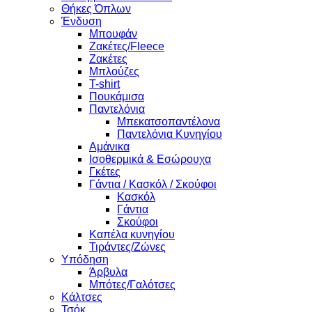
Θήκες Όπλων
Ένδυση
Μπουφάν
Ζακέτες/Fleece
Ζακέτες
Μπλούζες
T-shirt
Πουκάμισα
Παντελόνια
Μπεκατσοπαντέλονα
Παντελόνια Κυνηγίου
Αμάνικα
Ισοθερμικά & Εσώρουχα
Γκέτες
Γάντια / Κασκόλ / Σκούφοι
Κασκόλ
Γάντια
Σκούφοι
Καπέλα κυνηγίου
Τιράντες/Ζώνες
Υπόδηση
Άρβυλα
Μπότες/Γαλότσες
Κάλτσες
Τσόκ