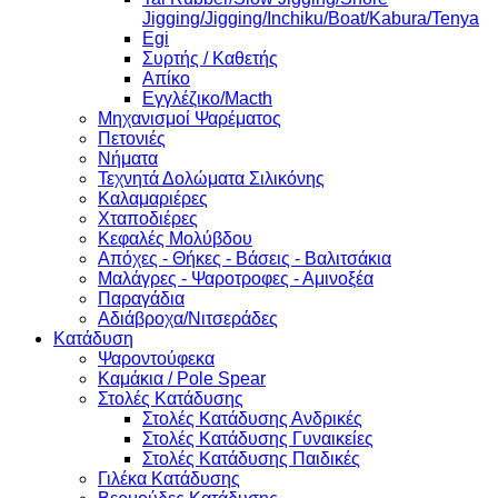
Jigging/Jigging/Inchiku/Boat/Kabura/Tenya
Egi
Συρτής / Καθετής
Απίκο
Εγγλέζικο/Macth
Μηχανισμοί Ψαρέματος
Πετονιές
Νήματα
Τεχνητά Δολώματα Σιλικόνης
Καλαμαριέρες
Χταποδιέρες
Κεφαλές Μολύβδου
Απόχες - Θήκες - Βάσεις - Βαλιτσάκια
Μαλάγρες - Ψαροτροφες - Αμινοξέα
Παραγάδια
Αδιάβροχα/Νιτσεράδες
Κατάδυση
Ψαροντούφεκα
Καμάκια / Pole Spear
Στολές Κατάδυσης
Στολές Κατάδυσης Ανδρικές
Στολές Κατάδυσης Γυναικείες
Στολές Κατάδυσης Παιδικές
Γιλέκα Κατάδυσης