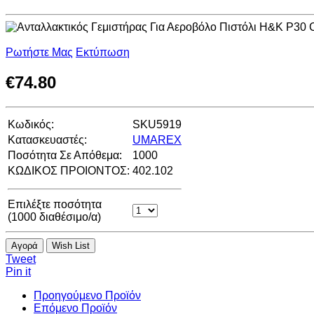
Ρωτήστε Μας
Εκτύπωση
€
74.80
Κωδικός:
SKU5919
Κατασκευαστές:
UMAREX
Ποσότητα Σε Απόθεμα:
1000
ΚΩΔΙΚΟΣ ΠΡΟΙΟΝΤΟΣ:
402.102
Επιλέξτε ποσότητα
(
1000
διαθέσιμο/α)
Αγορά
Wish List
Tweet
Pin it
Προηγούμενο Προϊόν
Επόμενο Προϊόν