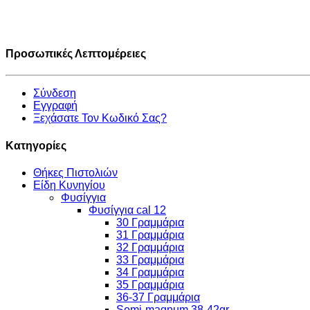
Προσωπικές Λεπτομέρειες
Σύνδεση
Εγγραφή
Ξεχάσατε Τον Κωδικό Σας?
Κατηγορίες
Θήκες Πιστολιών
Είδη Κυνηγίου
Φυσίγγια
Φυσίγγια cal 12
30 Γραμμάρια
31 Γραμμάρια
32 Γραμμάρια
33 Γραμμάρια
34 Γραμμάρια
35 Γραμμάρια
36-37 Γραμμάρια
Semi-magnum 38-42gr