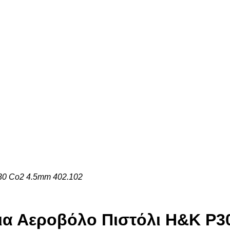
P30 Co2 4.5mm 402.102
Για Αεροβόλο Πιστόλι Η&Κ P3