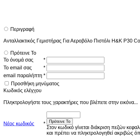
Περιγραφή
Ανταλλακτικός Γεμιστήρας Για Αεροβόλο Πιστόλι Η&Κ P30 C
Πρότεινε Το
Το όνομά σας
*
Το email σας
*
email παραλήπτη
*
Προσθήκη μηνύματος
Κωδικός ελέγχου
Πληκτρολογήστε τους χαρακτήρες που βλέπετε στην εικόνα...
Πρότεινε Το
Νέος κωδικός
*
Στον κωδικό γίνεται διάκριση πεζών κεφα
και πρέπει να πληκτρολογηθεί ακριβώς 