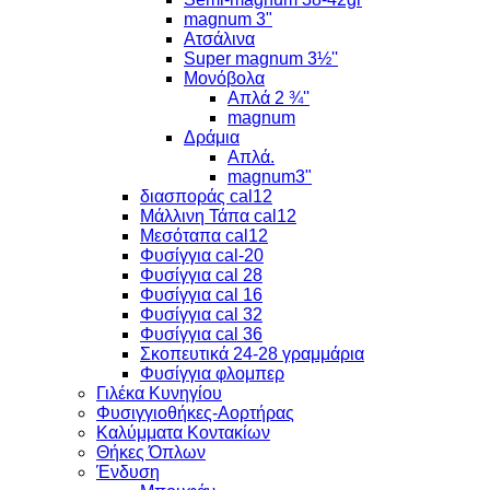
magnum 3"
Ατσάλινα
Super magnum 3½''
Μονόβολα
Απλά 2 ¾''
magnum
Δράμια
Απλά.
magnum3"
διασποράς cal12
Μάλλινη Τάπα cal12
Μεσόταπα cal12
Φυσίγγια cal-20
Φυσίγγια cal 28
Φυσίγγια cal 16
Φυσίγγια cal 32
Φυσίγγια cal 36
Σκοπευτικά 24-28 γραμμάρια
Φυσίγγια φλομπερ
Γιλέκα Κυνηγίου
Φυσιγγιοθήκες-Αορτήρας
Καλύμματα Κοντακίων
Θήκες Όπλων
Ένδυση