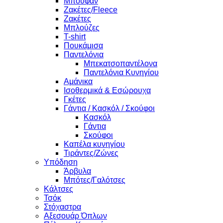
Μπουφάν
Ζακέτες/Fleece
Ζακέτες
Μπλούζες
T-shirt
Πουκάμισα
Παντελόνια
Μπεκατσοπαντέλονα
Παντελόνια Κυνηγίου
Αμάνικα
Ισοθερμικά & Εσώρουχα
Γκέτες
Γάντια / Κασκόλ / Σκούφοι
Κασκόλ
Γάντια
Σκούφοι
Καπέλα κυνηγίου
Τιράντες/Ζώνες
Υπόδηση
Άρβυλα
Μπότες/Γαλότσες
Κάλτσες
Τσόκ
Στόχαστρα
Αξεσουάρ Όπλων