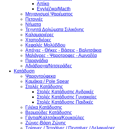
Απίκο
Εγγλέζικο/Macth
Μηχανισμοί Ψαρέματος
Πετονιές
Νήματα
Τεχνητά Δολώματα Σιλικόνης
Καλαμαριέρες
Χταποδιέρες
Κεφαλές Μολύβδου
Απόχες - Θήκες - Βάσεις - Βαλιτσάκια
Μαλάγρες - Ψαροτροφες - Αμινοξέα
Παραγάδια
Αδιάβροχα/Νιτσεράδες
Κατάδυση
Ψαροντούφεκα
Καμάκια / Pole Spear
Στολές Κατάδυσης
Στολές Κατάδυσης Ανδρικές
Στολές Κατάδυσης Γυναικείες
Στολές Κατάδυσης Παιδικές
Γιλέκα Κατάδυσης
Βερμούδες Κατάδυσης
Γάντια/Καλτσάκια/Κουκούλες
Ζώνες-Βάρη Ζώνης
Τρίαινες / Τετράϊνες / Πενταϊνες / Δελφινιέρες