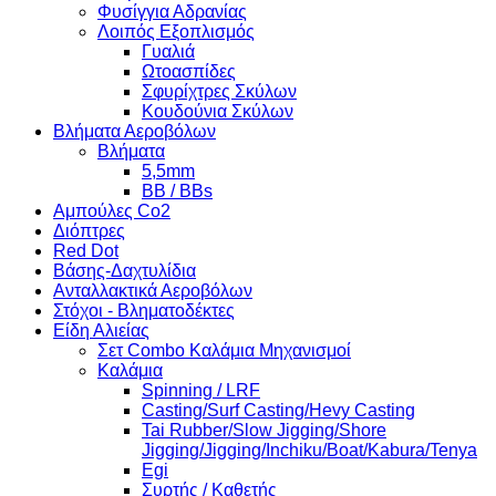
Φυσίγγια Αδρανίας
Λοιπός Εξοπλισμός
Γυαλιά
Ωτοασπίδες
Σφυρίχτρες Σκύλων
Κουδούνια Σκύλων
Βλήματα Αεροβόλων
Βλήματα
5,5mm
BB / BBs
Αμπούλες Co2
Διόπτρες
Red Dot
Βάσης-Δαχτυλίδια
Ανταλλακτικά Αεροβόλων
Στόχοι - Βληματοδέκτες
Είδη Αλιείας
Σετ Combo Καλάμια Μηχανισμοί
Καλάμια
Spinning / LRF
Casting/Surf Casting/Hevy Casting
Tai Rubber/Slow Jigging/Shore
Jigging/Jigging/Inchiku/Boat/Kabura/Tenya
Egi
Συρτής / Καθετής