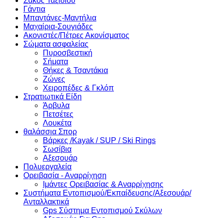
Σάκος Ταξιδίου
Γάντια
Μπαντάνες-Μαντήλια
Μαχαίρια-Σουγιάδες
Ακονιστές/Πέτρες Ακονίσματος
Σώματα ασφαλείας
Πυροσβεστική
Σήματα
Θήκες & Τσαντάκια
Ζώνες
Χειροπέδες & Γκλόπ
Στρατιωτικά Είδη
Άρβυλα
Πετσέτες
Λουκέτα
θαλάσσια Σπορ
Βάρκες /Kayak / SUP / Ski Rings
Σωσίβια
Αξεσουάρ
Πολυεργαλεία
Ορειβασία - Αναρρίχηση
Ιμάντες Ορειβασίας & Αναρρίχησης
Συστήματα Εντοπισμού/Εκπαίδευσης/Αξεσουάρ/
Ανταλλακτικά
Gps Σύστημα Εντοπισμού Σκύλων