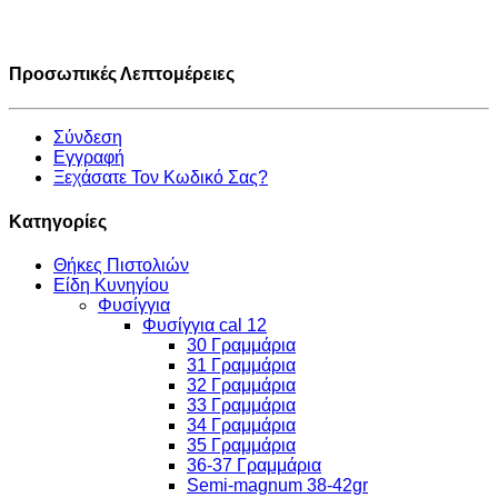
Προσωπικές Λεπτομέρειες
Σύνδεση
Εγγραφή
Ξεχάσατε Τον Κωδικό Σας?
Κατηγορίες
Θήκες Πιστολιών
Είδη Κυνηγίου
Φυσίγγια
Φυσίγγια cal 12
30 Γραμμάρια
31 Γραμμάρια
32 Γραμμάρια
33 Γραμμάρια
34 Γραμμάρια
35 Γραμμάρια
36-37 Γραμμάρια
Semi-magnum 38-42gr