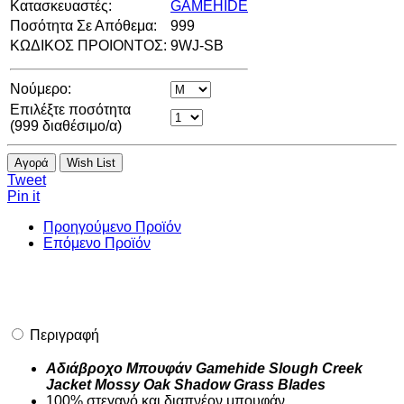
Κατασκευαστές:
GAMEHIDE
Ποσότητα Σε Απόθεμα:
999
ΚΩΔΙΚΟΣ ΠΡΟΙΟΝΤΟΣ:
9WJ-SB
Νούμερο:
Επιλέξτε ποσότητα
(
999
διαθέσιμο/α)
Αγορά
Wish List
Tweet
Pin it
Προηγούμενο Προϊόν
Επόμενο Προϊόν
Περιγραφή
Αδιάβροχο Μπουφάν Gamehide Slough Creek
Jacket Mossy Oak Shadow Grass Blades
100% στεγανό και διαπνέον μπουφάν.