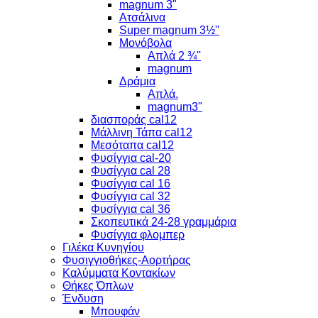
magnum 3"
Ατσάλινα
Super magnum 3½''
Μονόβολα
Απλά 2 ¾''
magnum
Δράμια
Απλά.
magnum3"
διασποράς cal12
Μάλλινη Τάπα cal12
Μεσόταπα cal12
Φυσίγγια cal-20
Φυσίγγια cal 28
Φυσίγγια cal 16
Φυσίγγια cal 32
Φυσίγγια cal 36
Σκοπευτικά 24-28 γραμμάρια
Φυσίγγια φλομπερ
Γιλέκα Κυνηγίου
Φυσιγγιοθήκες-Αορτήρας
Καλύμματα Κοντακίων
Θήκες Όπλων
Ένδυση
Μπουφάν