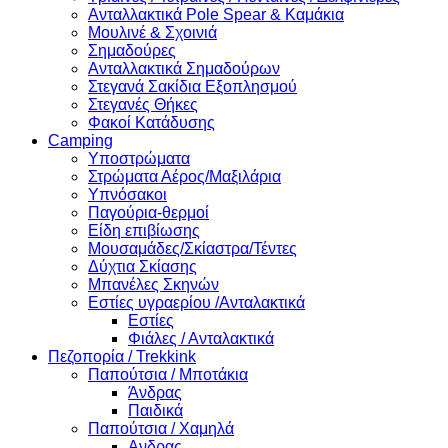
Ανταλλακτικά Pole Spear & Καμάκια
Μουλινέ & Σχοινιά
Σημαδούρες
Ανταλλακτικά Σημαδούρων
Στεγανά Σακίδια Εξοπλησμού
Στεγανές Θήκες
Φακοί Κατάδυσης
Camping
Υποστρώματα
Στρώματα Αέρος/Μαξιλάρια
Υπνόσακοι
Παγούρια-θερμοί
Είδη επιβίωσης
Μουσαμάδες/Σκίαστρα/Τέντες
Δύχτια Σκίασης
Μπανέλες Σκηνών
Εστίες υγραερίου /Ανταλακτικά
Εστίες
Φιάλες / Ανταλακτικά
Πεζοπορία / Trekkink
Παπούτσια / Μποτάκια
Άνδρας
Παιδικά
Παπούτσια / Χαμηλά
Ανδρας