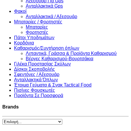
Αξεσουάρ Για Gps
Ανταλλακτικά Gps
Φακοί
Ανταλλακτικά / Αξεσουάρ
Μπαταρίες / Φορτηστές
Μπαταρίες
Φορτηστές
Πάτοι Υποδημάτων
Κορδόνια
Καθαρισμός/Συντήρηση όπλων
Λιπαντικά, Γράσσα & Προϊόντα Καθαρισμού
Βέργες Καθαρισμού-Βουρτσάκια
Γιλέκα Προστασίας Σκύλων
Δίσκοι Σκοποβολής
Σφεντόνες / Αξεσουάρ
Ανταλλακτικά Όπλων
Έτοιμα Γεύματα & Σνακ Tactical Food
Πισίνες Φουσκωτές
Προϊόντα Σε Προσφορά
Brands