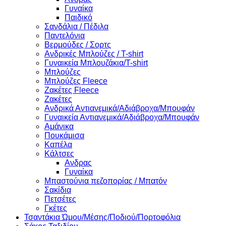
Γυναίκα
Παιδικό
Σανδάλια / Πέδιλα
Παντελόνια
Βερμούδες / Σορτς
Ανδρικές Μπλούζες / T-shirt
Γυναικεία Μπλουζάκια/T-shirt
Μπλούζες
Μπλούζες Fleece
Ζακέτες Fleece
Ζακέτες
Ανδρικά Αντιανεμικά/Αδιάβροχα/Μπουφάν
Γυναικεία Αντιανεμικά/Αδιάβροχα/Μπουφάν
Αμάνικα
Πουκάμισα
Καπέλα
Κάλτσες
Ανδρας
Γυναίκα
Μπαστούνια πεζοπορίας / Μπατόν
Σακίδια
Πετσέτες
Γκέτες
Τσαντάκια Ώμου/Μέσης/Ποδιού/Πορτοφόλια