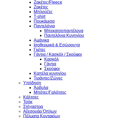
Ζακέτες/Fleece
Ζακέτες
Μπλούζες
T-shirt
Πουκάμισα
Παντελόνια
Μπεκατσοπαντέλονα
Παντελόνια Κυνηγίου
Αμάνικα
Ισοθερμικά & Εσώρουχα
Γκέτες
Γάντια / Κασκόλ / Σκούφοι
Κασκόλ
Γάντια
Σκούφοι
Καπέλα κυνηγίου
Τιράντες/Ζώνες
Υπόδηση
Άρβυλα
Μπότες/Γαλότσες
Κάλτσες
Τσόκ
Στόχαστρα
Αξεσουάρ Όπλων
Πέλματα Κοντακίων