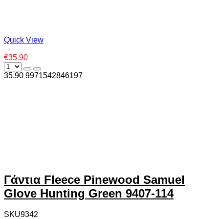
Quick View
€35.90
35.90
997
1542846197
Γάντια Fleece Pinewood Samuel
Glove Hunting Green 9407-114
SKU9342