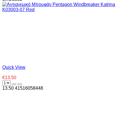
Quick View
€13.50
13.50
4
1516058448