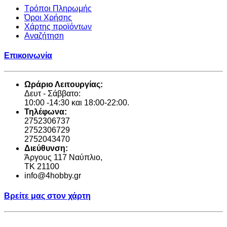
Τρόποι Πληρωμής
Όροι Χρήσης
Χάρτης προϊόντων
Αναζήτηση
Επικοινωνία
Ωράριο Λειτουργίας:
Δευτ - Σάββατο:
10:00 -14:30 και 18:00-22:00.
Τηλέφωνα:
2752306737
2752306729
2752043470
Διεύθυνση:
Άργους 117 Ναύπλιο,
TK 21100
info@4hobby.gr
Βρείτε μας στον χάρτη