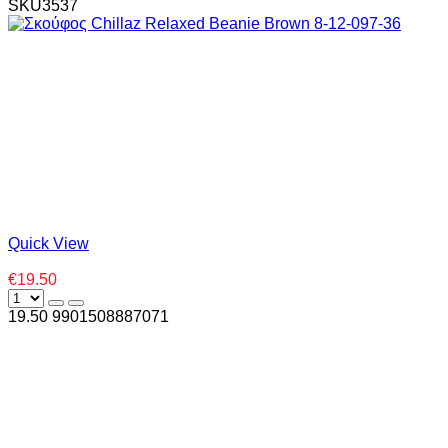
SKU3537
Quick View
€19.50
19.50
990
1508887071