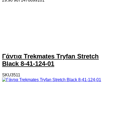
29.90
967
1476699101
Γάντια Trekmates Tryfan Stretch
Black 8-41-124-01
SKU3511