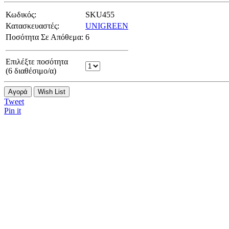
Κωδικός:
SKU455
Κατασκευαστές:
UNIGREEN
Ποσότητα Σε Απόθεμα:
6
Επιλέξτε ποσότητα
(
6
διαθέσιμο/α)
Αγορά
Wish List
Tweet
Pin it