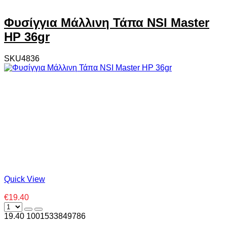
Φυσίγγια Μάλλινη Τάπα NSI Master
HP 36gr
SKU4836
Quick View
€19.40
19.40
100
1533849786