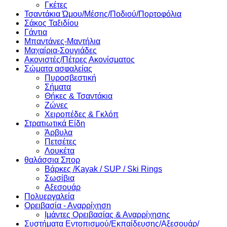
Γκέτες
Τσαντάκια Ώμου/Μέσης/Ποδιού/Πορτοφόλια
Σάκος Ταξιδίου
Γάντια
Μπαντάνες-Μαντήλια
Μαχαίρια-Σουγιάδες
Ακονιστές/Πέτρες Ακονίσματος
Σώματα ασφαλείας
Πυροσβεστική
Σήματα
Θήκες & Τσαντάκια
Ζώνες
Χειροπέδες & Γκλόπ
Στρατιωτικά Είδη
Άρβυλα
Πετσέτες
Λουκέτα
θαλάσσια Σπορ
Βάρκες /Kayak / SUP / Ski Rings
Σωσίβια
Αξεσουάρ
Πολυεργαλεία
Ορειβασία - Αναρρίχηση
Ιμάντες Ορειβασίας & Αναρρίχησης
Συστήματα Εντοπισμού/Εκπαίδευσης/Αξεσουάρ/