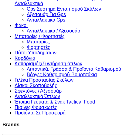
Ανταλλακτικά
Gps Σύστημα Εντοπισμού Σκύλων
Αξεσουάρ Για Gps
Ανταλλακτικά Gps
Φακοί
Ανταλλακτικά / Αξεσουάρ
Μπαταρίες / Φορτηστές
Μπαταρίες
Φορτηστές
Πάτοι Υποδημάτων
Κορδόνια
Καθαρισμός/Συντήρηση όπλων
Λιπαντικά, Γράσσα & Προϊόντα Καθαρισμού
Βέργες Καθαρισμού-Βουρτσάκια
Γιλέκα Προστασίας Σκύλων
Δίσκοι Σκοποβολής
Σφεντόνες / Αξεσουάρ
Ανταλλακτικά Όπλων
Έτοιμα Γεύματα & Σνακ Tactical Food
Πισίνες Φουσκωτές
Προϊόντα Σε Προσφορά
Brands