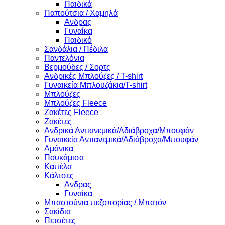
Παιδικά
Παπούτσια / Χαμηλά
Ανδρας
Γυναίκα
Παιδικό
Σανδάλια / Πέδιλα
Παντελόνια
Βερμούδες / Σορτς
Ανδρικές Μπλούζες / T-shirt
Γυναικεία Μπλουζάκια/T-shirt
Μπλούζες
Μπλούζες Fleece
Ζακέτες Fleece
Ζακέτες
Ανδρικά Αντιανεμικά/Αδιάβροχα/Μπουφάν
Γυναικεία Αντιανεμικά/Αδιάβροχα/Μπουφάν
Αμάνικα
Πουκάμισα
Καπέλα
Κάλτσες
Ανδρας
Γυναίκα
Μπαστούνια πεζοπορίας / Μπατόν
Σακίδια
Πετσέτες