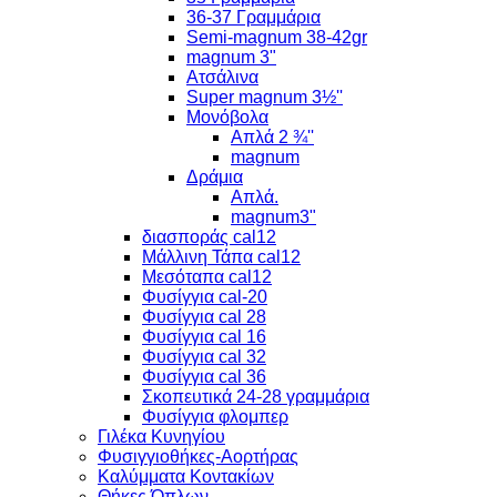
36-37 Γραμμάρια
Semi-magnum 38-42gr
magnum 3"
Ατσάλινα
Super magnum 3½''
Μονόβολα
Απλά 2 ¾''
magnum
Δράμια
Απλά.
magnum3"
διασποράς cal12
Μάλλινη Τάπα cal12
Μεσόταπα cal12
Φυσίγγια cal-20
Φυσίγγια cal 28
Φυσίγγια cal 16
Φυσίγγια cal 32
Φυσίγγια cal 36
Σκοπευτικά 24-28 γραμμάρια
Φυσίγγια φλομπερ
Γιλέκα Κυνηγίου
Φυσιγγιοθήκες-Αορτήρας
Καλύμματα Κοντακίων
Θήκες Όπλων