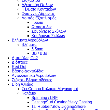
Στόχαστρα
Αξεσουάρ Όπλων
Πέλματα Κοντακίων
Φυσίγγια Αδρανίας
Λοιπός Εξοπλισμός
Γυαλιά
Ωτοασπίδες
Σφυρίχτρες Σκύλων
Κουδούνια Σκύλων
Βλήματα Αεροβόλων
Βλήματα
5,5mm
BB / BBs
Αμπούλες Co2
Διόπτρες
Red Dot
Βάσης-Δαχτυλίδια
Ανταλλακτικά Αεροβόλων
Στόχοι - Βληματοδέκτες
Είδη Αλιείας
Σετ Combo Καλάμια Μηχανισμοί
Καλάμια
Spinning / LRF
Casting/Surf Casting/Hevy Casting
Tai Rubber/Slow Jigging/Shore