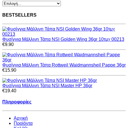
BESTSELLERS
Φυσίγγια Μάλλινη Τάπα NSI Golden Wing 36gr 10τμχ 00213
€9.90
Φυσίγγια Μάλλινη Τάπα Rottweil Waidmannsheil Pappe 36gr
€15.90
Φυσίγγια Μάλλινη Τάπα NSI Master HP 36gr
€19.40
Πληροφορίες
Αρχική
Προϊόντα