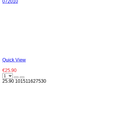
Quick View
€25.90
25.90
10
1511627530