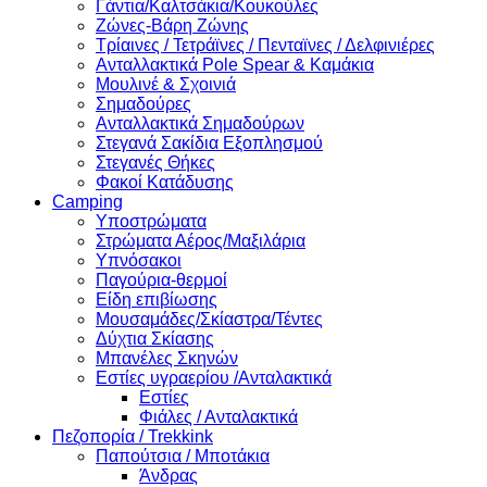
Γάντια/Καλτσάκια/Κουκούλες
Ζώνες-Βάρη Ζώνης
Τρίαινες / Τετράϊνες / Πενταϊνες / Δελφινιέρες
Ανταλλακτικά Pole Spear & Καμάκια
Μουλινέ & Σχοινιά
Σημαδούρες
Ανταλλακτικά Σημαδούρων
Στεγανά Σακίδια Εξοπλησμού
Στεγανές Θήκες
Φακοί Κατάδυσης
Camping
Υποστρώματα
Στρώματα Αέρος/Μαξιλάρια
Υπνόσακοι
Παγούρια-θερμοί
Είδη επιβίωσης
Μουσαμάδες/Σκίαστρα/Τέντες
Δύχτια Σκίασης
Μπανέλες Σκηνών
Εστίες υγραερίου /Ανταλακτικά
Εστίες
Φιάλες / Ανταλακτικά
Πεζοπορία / Trekkink
Παπούτσια / Μποτάκια
Άνδρας