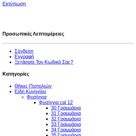
Εκτύπωση
Προσωπικές Λεπτομέρειες
Σύνδεση
Εγγραφή
Ξεχάσατε Τον Κωδικό Σας?
Κατηγορίες
Θήκες Πιστολιών
Είδη Κυνηγίου
Φυσίγγια
Φυσίγγια cal 12
30 Γραμμάρια
31 Γραμμάρια
32 Γραμμάρια
33 Γραμμάρια
34 Γραμμάρια
35 Γραμμάρια