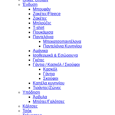
Ένδυση
Μπουφάν
Ζακέτες/Fleece
Ζακέτες
Μπλούζες
T-shirt
Πουκάμισα
Παντελόνια
Μπεκατσοπαντέλονα
Παντελόνια Κυνηγίου
Αμάνικα
Ισοθερμικά & Εσώρουχα
Γκέτες
Γάντια / Κασκόλ / Σκούφοι
Κασκόλ
Γάντια
Σκούφοι
Καπέλα κυνηγίου
Τιράντες/Ζώνες
Υπόδηση
Άρβυλα
Μπότες/Γαλότσες
Κάλτσες
Τσόκ