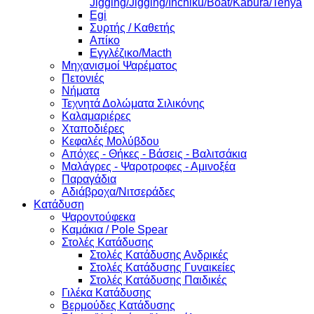
Jigging/Jigging/Inchiku/Boat/Kabura/Tenya
Egi
Συρτής / Καθετής
Απίκο
Εγγλέζικο/Macth
Μηχανισμοί Ψαρέματος
Πετονιές
Νήματα
Τεχνητά Δολώματα Σιλικόνης
Καλαμαριέρες
Χταποδιέρες
Κεφαλές Μολύβδου
Απόχες - Θήκες - Βάσεις - Βαλιτσάκια
Μαλάγρες - Ψαροτροφες - Αμινοξέα
Παραγάδια
Αδιάβροχα/Νιτσεράδες
Κατάδυση
Ψαροντούφεκα
Καμάκια / Pole Spear
Στολές Κατάδυσης
Στολές Κατάδυσης Ανδρικές
Στολές Κατάδυσης Γυναικείες
Στολές Κατάδυσης Παιδικές
Γιλέκα Κατάδυσης
Βερμούδες Κατάδυσης