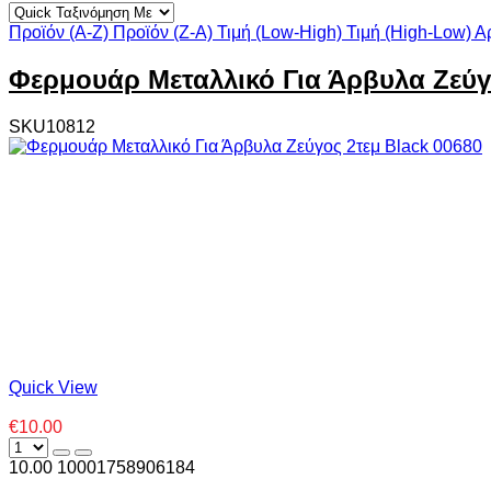
Προϊόν (A-Z)
Προϊόν (Z-A)
Τιμή (Low-High)
Τιμή (High-Low)
Α
Φερμουάρ Μεταλλικό Για Άρβυλα Ζεύγο
SKU10812
Quick View
€10.00
10.00
1000
1758906184