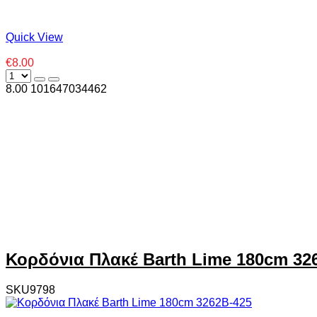
Quick View
€8.00
8.00
10
1647034462
Κορδόνια Πλακέ Barth Lime 180cm 32
SKU9798