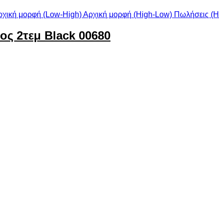
ρχική μορφή (Low-High)
Αρχική μορφή (High-Low)
Πωλήσεις (H
ς 2τεμ Black 00680