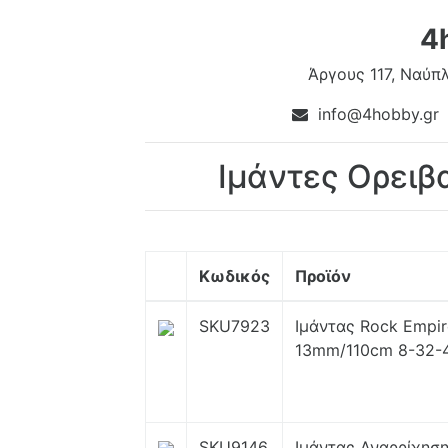
4
Άργους 117, Ναύπλ
info@4hobby.gr
Ιμάντες Ορειβ
Κωδικός
Προϊόν
SKU7923
Ιμάντας Rock Empir
13mm/110cm 8-32-
SKU9146
Ιμάντας Αναρρίχηση