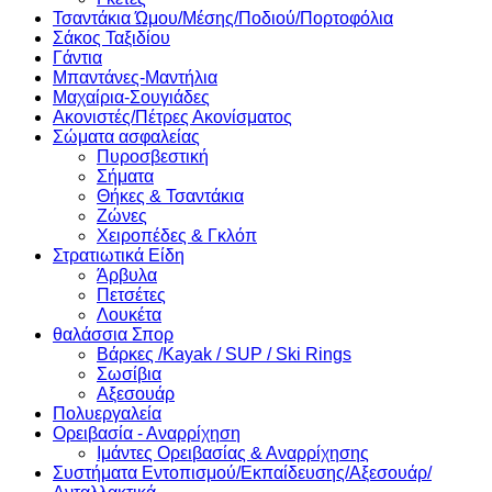
Τσαντάκια Ώμου/Μέσης/Ποδιού/Πορτοφόλια
Σάκος Ταξιδίου
Γάντια
Μπαντάνες-Μαντήλια
Μαχαίρια-Σουγιάδες
Ακονιστές/Πέτρες Ακονίσματος
Σώματα ασφαλείας
Πυροσβεστική
Σήματα
Θήκες & Τσαντάκια
Ζώνες
Χειροπέδες & Γκλόπ
Στρατιωτικά Είδη
Άρβυλα
Πετσέτες
Λουκέτα
θαλάσσια Σπορ
Βάρκες /Kayak / SUP / Ski Rings
Σωσίβια
Αξεσουάρ
Πολυεργαλεία
Ορειβασία - Αναρρίχηση
Ιμάντες Ορειβασίας & Αναρρίχησης
Συστήματα Εντοπισμού/Εκπαίδευσης/Αξεσουάρ/