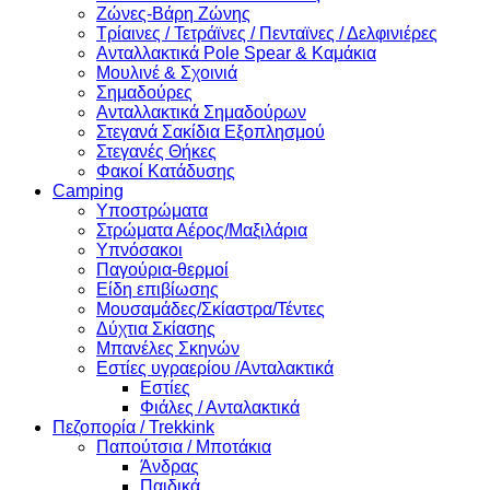
Ζώνες-Βάρη Ζώνης
Τρίαινες / Τετράϊνες / Πενταϊνες / Δελφινιέρες
Ανταλλακτικά Pole Spear & Καμάκια
Μουλινέ & Σχοινιά
Σημαδούρες
Ανταλλακτικά Σημαδούρων
Στεγανά Σακίδια Εξοπλησμού
Στεγανές Θήκες
Φακοί Κατάδυσης
Camping
Υποστρώματα
Στρώματα Αέρος/Μαξιλάρια
Υπνόσακοι
Παγούρια-θερμοί
Είδη επιβίωσης
Μουσαμάδες/Σκίαστρα/Τέντες
Δύχτια Σκίασης
Μπανέλες Σκηνών
Εστίες υγραερίου /Ανταλακτικά
Εστίες
Φιάλες / Ανταλακτικά
Πεζοπορία / Trekkink
Παπούτσια / Μποτάκια
Άνδρας
Παιδικά