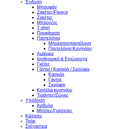
Ένδυση
Μπουφάν
Ζακέτες/Fleece
Ζακέτες
Μπλούζες
T-shirt
Πουκάμισα
Παντελόνια
Μπεκατσοπαντέλονα
Παντελόνια Κυνηγίου
Αμάνικα
Ισοθερμικά & Εσώρουχα
Γκέτες
Γάντια / Κασκόλ / Σκούφοι
Κασκόλ
Γάντια
Σκούφοι
Καπέλα κυνηγίου
Τιράντες/Ζώνες
Υπόδηση
Άρβυλα
Μπότες/Γαλότσες
Κάλτσες
Τσόκ
Στόχαστρα