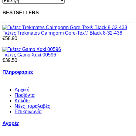
BESTSELLERS
Γκέτες Trekmates Cairngorm Gore-Tex® Black 8-32-438
€58.90
Γκέτες Gamo Xακί 00596
€39.50
Πληροφορίες
Αρχική
Προϊόντα
Καλάθι
Νέες παραλαβές
Επικοινωνία
Αγορές