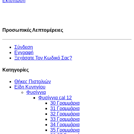
Εκτύπωση
Προσωπικές Λεπτομέρειες
Σύνδεση
Εγγραφή
Ξεχάσατε Τον Κωδικό Σας?
Κατηγορίες
Θήκες Πιστολιών
Είδη Κυνηγίου
Φυσίγγια
Φυσίγγια cal 12
30 Γραμμάρια
31 Γραμμάρια
32 Γραμμάρια
33 Γραμμάρια
34 Γραμμάρια
35 Γραμμάρια