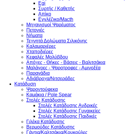
Egi
Συρτής / Καθετής
Απίκο
Εγγλέζικο/Macth
Μηχανισμοί Ψαρέματος
Πετονιές
Νήματα
Τεχνητά Δολώματα Σιλικόνης
Καλαμαριέρες
Χταποδιέρες
Κεφαλές Μολύβδου
Απόχες - Θήκες - Βάσεις - Βαλιτσάκια
Μαλάγρες - Ψαροτροφες - Αμινοξέα
Παραγάδια
Αδιάβροχα/Νιτσεράδες
Κατάδυση
Ψαροντούφεκα
Καμάκια / Pole Spear
Στολές Κατάδυσης
Στολές Κατάδυσης Ανδρικές
Στολές Κατάδυσης Γυναικείες
Στολές Κατάδυσης Παιδικές
Γιλέκα Κατάδυσης
Βερμούδες Κατάδυσης
Γάντια/Καλτσάκια/Κουκούλες