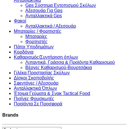
Ανταλλακτικά
Gps Σύστημα Εντοπισμού Σκύλων
Αξεσουάρ Για Gps
Ανταλλακτικά Gps
Φακοί
Ανταλλακτικά / Αξεσουάρ
Μπαταρίες / Φορτηστές
Μπαταρίες
Φορτηστές
Πάτοι Υποδημάτων
Κορδόνια
Καθαρισμός/Συντήρηση όπλων
Λιπαντικά, Γράσσα & Προϊόντα Καθαρισμού
Βέργες Καθαρισμού-Βουρτσάκια
Γιλέκα Προστασίας Σκύλων
Δίσκοι Σκοποβολής
Σφεντόνες / Αξεσουάρ
Ανταλλακτικά Όπλων
Έτοιμα Γεύματα & Σνακ Tactical Food
Πισίνες Φουσκωτές
Προϊόντα Σε Προσφορά
Brands