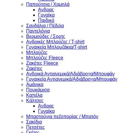
Παπούτσια / Χαμηλά
Ανδρας
Γυναίκα
Παιδικό
Σανδάλια / Πέδιλα
Παντελόνια
Βερμούδες / Σορτς
Ανδρικές Μπλούζες / T-shirt
Γυναικεία Μπλουζάκια/T-shirt
Μπλούζες
Μπλούζες Fleece
Ζακέτες Fleece
Ζακέτες
Ανδρικά Αντιανεμικά/Αδιάβροχα/Μπουφάν
Γυναικεία Αντιανεμικά/Αδιάβροχα/Μπουφάν
Αμάνικα
Πουκάμισα
Καπέλα
Κάλτσες
Ανδρας
Γυναίκα
Μπαστούνια πεζοπορίας / Μπατόν
Σακίδια
Πετσέτες
Γκέτες