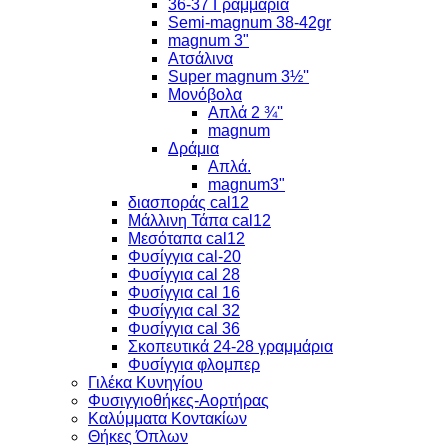
36-37 Γραμμάρια
Semi-magnum 38-42gr
magnum 3"
Ατσάλινα
Super magnum 3½''
Μονόβολα
Απλά 2 ¾''
magnum
Δράμια
Απλά.
magnum3"
διασποράς cal12
Μάλλινη Τάπα cal12
Μεσόταπα cal12
Φυσίγγια cal-20
Φυσίγγια cal 28
Φυσίγγια cal 16
Φυσίγγια cal 32
Φυσίγγια cal 36
Σκοπευτικά 24-28 γραμμάρια
Φυσίγγια φλομπερ
Γιλέκα Κυνηγίου
Φυσιγγιοθήκες-Αορτήρας
Καλύμματα Κοντακίων
Θήκες Όπλων