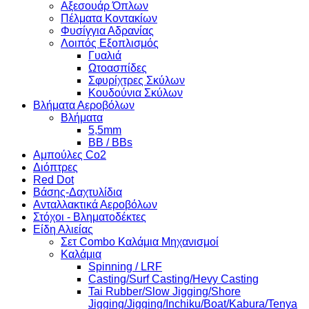
Αξεσουάρ Όπλων
Πέλματα Κοντακίων
Φυσίγγια Αδρανίας
Λοιπός Εξοπλισμός
Γυαλιά
Ωτοασπίδες
Σφυρίχτρες Σκύλων
Κουδούνια Σκύλων
Βλήματα Αεροβόλων
Βλήματα
5,5mm
BB / BBs
Αμπούλες Co2
Διόπτρες
Red Dot
Βάσης-Δαχτυλίδια
Ανταλλακτικά Αεροβόλων
Στόχοι - Βληματοδέκτες
Είδη Αλιείας
Σετ Combo Καλάμια Μηχανισμοί
Καλάμια
Spinning / LRF
Casting/Surf Casting/Hevy Casting
Tai Rubber/Slow Jigging/Shore
Jigging/Jigging/Inchiku/Boat/Kabura/Tenya