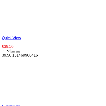
Quick View
€39.50
39.50
13
1469908416