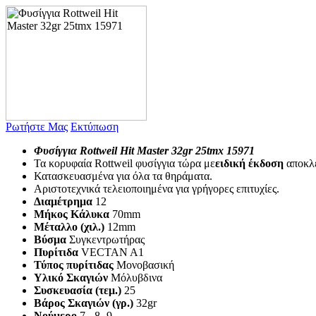
Ρωτήστε Μας
Εκτύπωση
Φυσίγγια Rottweil Hit Master 32gr 25tmx 15971
Τα κορυφαία Rottweil φυσίγγια τώρα με
ειδική έκδοση
αποκλε
Κατασκευασμένα για όλα τα θηράματα.
Αριστοτεχνικά τελειοποιημένα για γρήγορες επιτυχίες.
Διαμέτρημα
12
Μήκος Κάλυκα
70mm
Μέταλλο (χιλ.)
12mm
Βύσμα
Συγκεντρωτήρας
Πυρίτιδα
VECTAN A1
Τύπος πυρίτιδας
Μονοβασική
Υλικό Σκαγιών
Μόλυβδινα
Συσκευασία (τεμ.)
25
Βάρος Σκαγιών (γρ.)
32gr
Νούμερο
7 - 8 -9