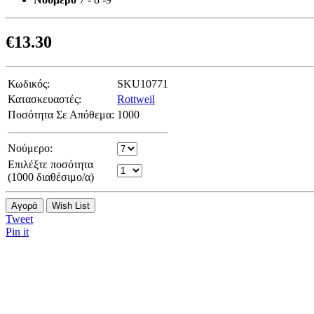
€
13.30
Κωδικός:
SKU10771
Κατασκευαστές:
Rottweil
Ποσότητα Σε Απόθεμα:
1000
Νούμερο:
Επιλέξτε ποσότητα
(
1000
διαθέσιμο/α)
Αγορά
Wish List
Tweet
Pin it